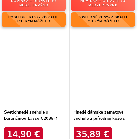
NOVINKA – OBJAVTE JU
NOVINKA – OBJAVTE JU
MEDZI PRVÝMI!
MEDZI PRVÝMI!
POSLEDNÉ KUSY- ZÍSKAJTE
POSLEDNÉ KUSY- ZÍSKAJTE
ICH KÝM MÔŽETE!
ICH KÝM MÔŽETE!
Svetlohnedé snehule s
Hnedé dámske zamatové
barančinou Lasso C2035-4
snehule z prírodnej kože s
KHAKI
hrubou kožušinou, kód
produktu W5821 COFFEE
14,90 €
35,89 €