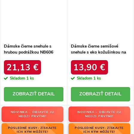
Dámske čierne snehule s
Dámske čierne semišové
hrubou podrážkou NB606
snehule s eko kožušinkou na
BLACK
zimu, kód produktu 20213-4A
BLACK
21,13 €
13,90 €
Skladom
1 ks
Skladom
1 ks
DETAIL
DETAIL
NOVINKA – OBJAVTE JU
NOVINKA – OBJAVTE JU
MEDZI PRVÝMI!
MEDZI PRVÝMI!
POSLEDNÉ KUSY- ZÍSKAJTE
POSLEDNÉ KUSY- ZÍSKAJTE
ICH KÝM MÔŽETE!
ICH KÝM MÔŽETE!