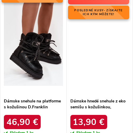
POSLEDNÉ KUSY- ZÍSKAJTE
ICH KÝM MÔŽETE!
Dámske snehule na platforme
Dámske hnedé snehule z eko
s kožušinou D.Franklin
semišu s kožušinkou,
DFSH37005 Čierne
platforma – 20219-4K
LEOPARD
46,90 €
13,90 €