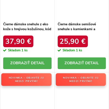
Čierne dámske snehule z eko
Čierne dámske semišové
kože s hrejivou kožušinou, kód
snehule s kamienkami a
produktu DFSH370011
kožušinkou, kód produktu
BLACK
W8009 BLACK
37,90 €
25,90 €
Skladom
1 ks
Skladom
1 ks
DETAIL
DETAIL
NOVINKA – OBJAVTE JU
NOVINKA – OBJAVTE JU
MEDZI PRVÝMI!
MEDZI PRVÝMI!