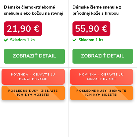
Dámske čierno-strieborné
Dámske čierne snehule z
snehule s eko kožou na rovnej
prírodnej kože s hrubou
podrážke, kód produktu 23-
podrážkou a zateplením, kód
34586 SREBRNY
produktu OO274A206
21,90 €
55,90 €
Skladom
1 ks
Skladom
1 ks
DETAIL
DETAIL
NOVINKA – OBJAVTE JU
NOVINKA – OBJAVTE JU
MEDZI PRVÝMI!
MEDZI PRVÝMI!
POSLEDNÉ KUSY- ZÍSKAJTE
POSLEDNÉ KUSY- ZÍSKAJTE
ICH KÝM MÔŽETE!
ICH KÝM MÔŽETE!