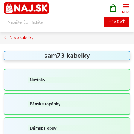
Prejsť
NÁKUPN
KOŠÍK
na
obsah
HĽADAŤ
Nové kabelky
sam73 kabelky
Novinky
Pánske topánky
Dámska obuv