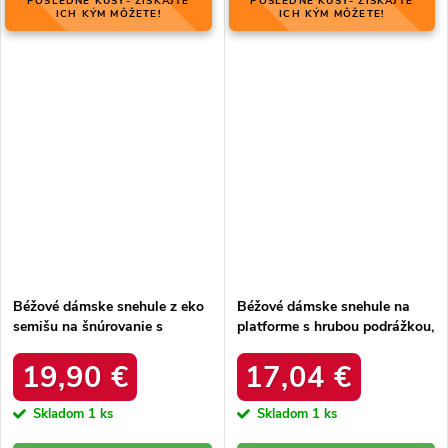
POSLEDNÉ KUSY- ZÍSKAJTE
POSLEDNÉ KUSY- ZÍSKAJTE
ICH KÝM MÔŽETE!
ICH KÝM MÔŽETE!
Béžové dámske snehule z eko
Béžové dámske snehule na
semišu na šnúrovanie s
platforme s hrubou podrážkou,
hrubšou podrážkou, kód
zateplené, kód produktu 85-
produktu C3016 BEIGE
925 KHAKI
19,90 €
17,04 €
Skladom
1 ks
Skladom
1 ks