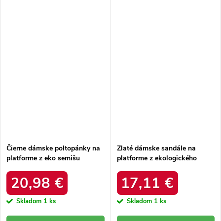
Čierne dámske poltopánky na
Zlaté dámske sandále na
platforme z eko semišu
platforme z ekologického
Seastar T621P-B
semišu, kód produktu
JH336GO
20,98 €
17,11 €
Skladom
1 ks
Skladom
1 ks