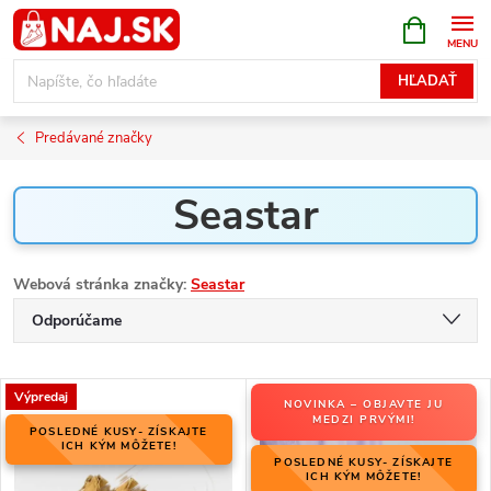
Prejsť
NÁKUPN
KOŠÍK
na
obsah
HĽADAŤ
Predávané značky
Seastar
Webová stránka značky:
Seastar
R
Odporúčame
a
Najlacnejšie
d
V
e
Výpredaj
NOVINKA – OBJAVTE JU
Najdrahšie
ý
MEDZI PRVÝMI!
n
POSLEDNÉ KUSY- ZÍSKAJTE
p
ICH KÝM MÔŽETE!
Najpredávanejšie
i
POSLEDNÉ KUSY- ZÍSKAJTE
i
ICH KÝM MÔŽETE!
e