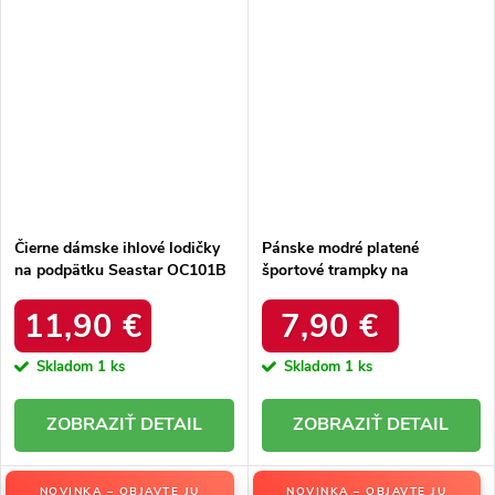
Čierne dámske ihlové lodičky
Pánske modré platené
na podpätku Seastar OC101B
športové trampky na
šnúrovanie, kód produktu
NB66P
11,90 €
7,90 €
Skladom
1 ks
Skladom
1 ks
DETAIL
DETAIL
NOVINKA – OBJAVTE JU
NOVINKA – OBJAVTE JU