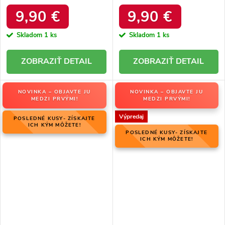
podpätku Seastar NJSK
G187G
9,90 €
9,90 €
Skladom
1 ks
Skladom
1 ks
DETAIL
DETAIL
NOVINKA – OBJAVTE JU
NOVINKA – OBJAVTE JU
MEDZI PRVÝMI!
MEDZI PRVÝMI!
Výpredaj
POSLEDNÉ KUSY- ZÍSKAJTE
ICH KÝM MÔŽETE!
POSLEDNÉ KUSY- ZÍSKAJTE
ICH KÝM MÔŽETE!