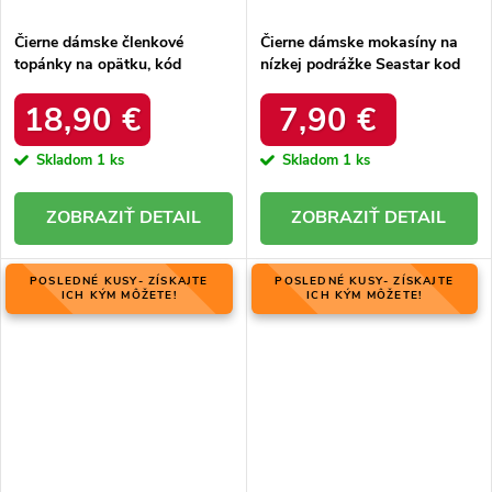
Čierne dámske členkové
Čierne dámske mokasíny na
topánky na opätku, kód
nízkej podrážke Seastar kod
produktu NJSK RB75 BLK
WD59P-B
18,90 €
7,90 €
Skladom
1 ks
Skladom
1 ks
DETAIL
DETAIL
POSLEDNÉ KUSY- ZÍSKAJTE
POSLEDNÉ KUSY- ZÍSKAJTE
ICH KÝM MÔŽETE!
ICH KÝM MÔŽETE!