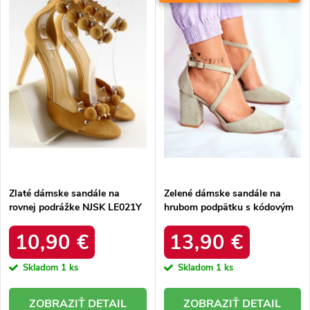
Abecedne
s
p
p
r
r
o
o
d
d
u
u
k
k
t
t
o
o
v
v
Zlaté dámske sandále na
Zelené dámske sandále na
rovnej podrážke NJSK LE021Y
hrubom podpätku s kódovým
označením NC900 Green
10,90 €
13,90 €
Skladom
1 ks
Skladom
1 ks
DETAIL
DETAIL