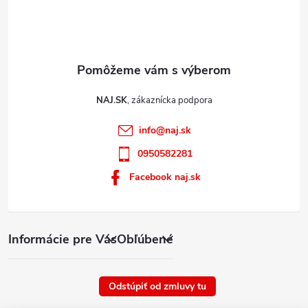
p
i
s
u
NAJ.SK
info
@
naj.sk
0950582281
Facebook naj.sk
Informácie pre Vás
Obľúbené
Odstúpiť od zmluvy tu