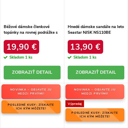
Béžové dámske členkové
Hnedé dámske sandále na leto
topánky na rovnej podrážke s
Seastar NJSK NS110BE
kožušinkou, kód produktu
NB577P BEIGE
19,90 €
13,90 €
Skladom
1 ks
Skladom
1 ks
DETAIL
DETAIL
NOVINKA – OBJAVTE JU
NOVINKA – OBJAVTE JU
MEDZI PRVÝMI!
MEDZI PRVÝMI!
Výpredaj
POSLEDNÉ KUSY- ZÍSKAJTE
ICH KÝM MÔŽETE!
POSLEDNÉ KUSY- ZÍSKAJTE
ICH KÝM MÔŽETE!