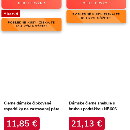
MEDZI PRVÝMI!
MEDZI PRVÝMI!
Výpredaj
POSLEDNÉ KUSY- ZÍSKAJTE
ICH KÝM MÔŽETE!
POSLEDNÉ KUSY- ZÍSKAJTE
ICH KÝM MÔŽETE!
Čierne dámske čipkované
Dámske čierne snehule s
espadrilky na zastavanej päte
hrubou podrážkou NB606
s platformou, kód produktu
BLACK
NJSK CV-353
11,85 €
21,13 €