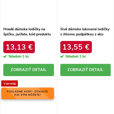
Hnedé dámske lodičky na
Sivé dámske lakované lodičky
špičku, jar/leto, kód produktu
s ihlovou podpätkou z eko
NJSK LL-248BE
kože, kód produktu NJSK YS-
01G / S2-95P
13,13 €
13,55 €
Skladom
1 ks
Skladom
1 ks
DETAIL
DETAIL
Výpredaj
POSLEDNÉ KUSY- ZÍSKAJTE
ICH KÝM MÔŽETE!