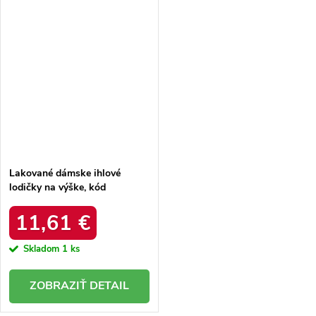
Lakované dámske ihlové
lodičky na výške, kód
produktu YS-01R / S2-95P
11,61 €
Skladom
1 ks
DETAIL