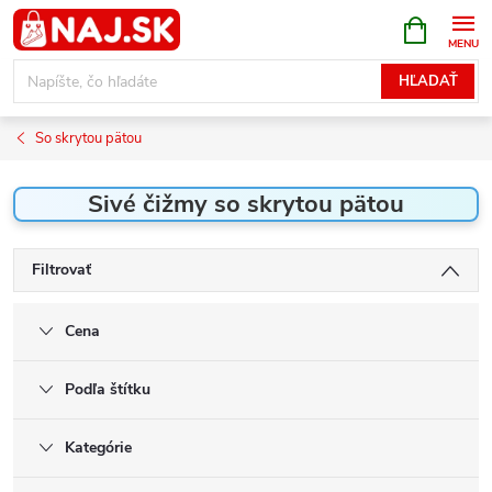
Prejsť
NÁKUPN
KOŠÍK
na
obsah
HĽADAŤ
So skrytou pätou
Sivé čižmy so skrytou pätou
Filtrovať
Cena
Podľa štítku
Kategórie