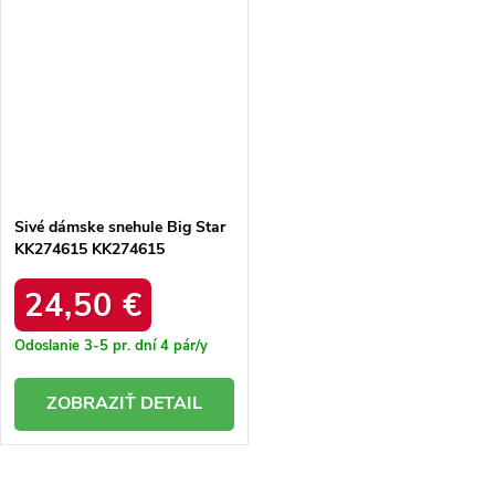
Sivé dámske snehule Big Star
KK274615 KK274615
PEWTER
24,50 €
Odoslanie 3-5 pr. dní
4 pár/y
DETAIL