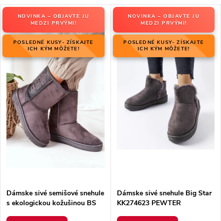
d
V
e
NOVINKA – OBJAVTE JU
NOVINKA – OBJAVTE JU
Najdrahšie
ý
MEDZI PRVÝMI!
MEDZI PRVÝMI!
n
p
Najpredávanejšie
i
POSLEDNÉ KUSY- ZÍSKAJTE
POSLEDNÉ KUSY- ZÍSKAJTE
i
ICH KÝM MÔŽETE!
ICH KÝM MÔŽETE!
e
Abecedne
s
p
p
r
r
o
o
d
d
u
u
k
k
t
t
o
o
v
v
Dámske sivé semišové snehule
Dámske sivé snehule Big Star
s ekologickou kožušinou BS
KK274623 PEWTER
EE24417 GREY