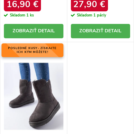
16,90 €
27,90 €
Skladom
1 ks
Skladom
1 pár/y
DETAIL
DETAIL
POSLEDNÉ KUSY- ZÍSKAJTE
ICH KÝM MÔŽETE!