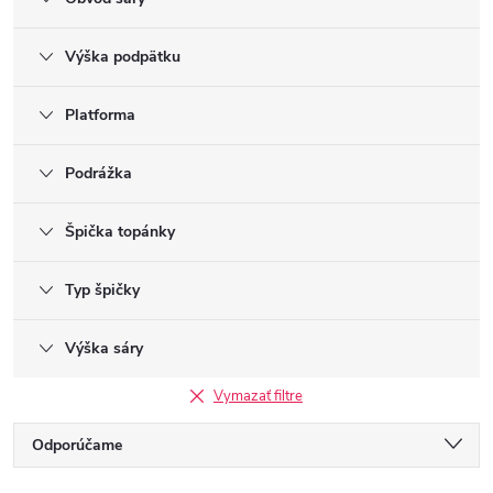
Výška podpätku
Platforma
Podrážka
Špička topánky
Typ špičky
Výška sáry
Vymazať filtre
R
Odporúčame
a
Najlacnejšie