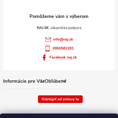
i
s
u
NAJ.SK
info
@
naj.sk
0950582281
Facebook naj.sk
Informácie pre Vás
Obľúbené
Odstúpiť od zmluvy tu