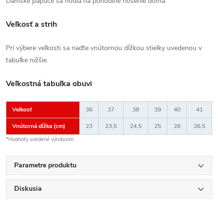
Dámske papuče sa hodia na pohodlné nosenie doma.
Veľkosť a strih
Pri výbere veľkosti sa riaďte vnútornou dĺžkou stielky uvedenou v
tabuľke nižšie.
Veľkostná tabuľka obuvi
Veľkosť
36
37
38
39
40
41
Vnútorná dĺžka (cm)
23
23,5
24,5
25
26
26,5
*Hodnoty uvedené výrobcom.
Parametre produktu
Diskusia