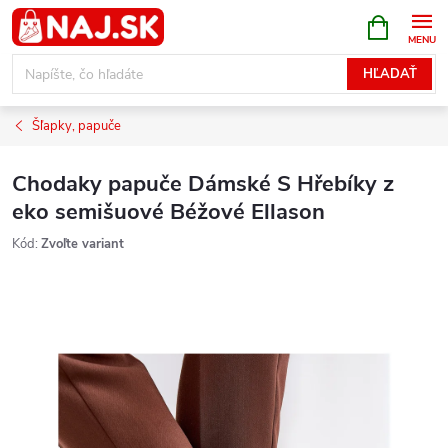
Prejsť
NÁKUPN
KOŠÍK
na
obsah
HĽADAŤ
Šľapky, papuče
Chodaky papuče Dámské S Hřebíky z
eko semišuové Béžové Ellason
Kód:
Zvoľte variant