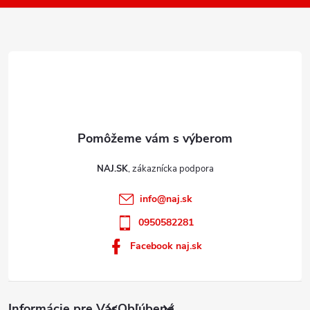
i
e
NAJ.SK
info
@
naj.sk
0950582281
Facebook naj.sk
Informácie pre Vás
Obľúbené