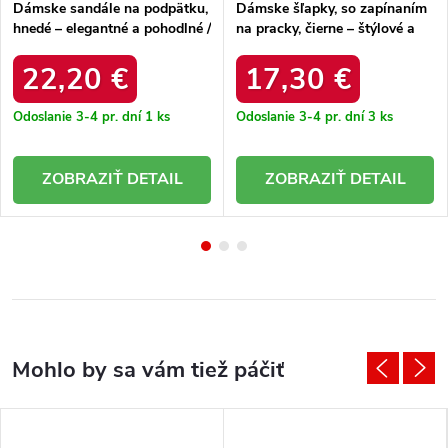
Dámske sandále na podpätku,
Dámske šľapky, so zapínaním
hnedé – elegantné a pohodlné /
na pracky, čierne – štýlové a
LN-81 BROWN
pohodlné / CK363 BLACK
22,20 €
17,30 €
Odoslanie 3-4 pr. dní
1 ks
Odoslanie 3-4 pr. dní
3 ks
DETAIL
DETAIL