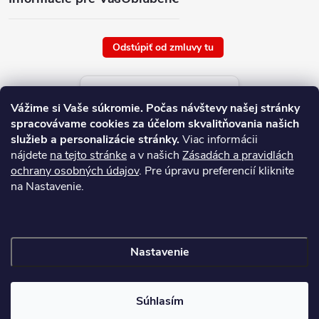
Odstúpiť od zmluvy tu
Aktuálne ceny tovaru
Vážime si Vaše súkromie.
Počas návštevy našej stránky
platné od : 6/8/2026
spracovávame cookies za účelom skvalitňovania našich
služieb a personalizácie stránky.
Viac informácii
nájdete
na tejto stránke
a v našich
Zásadách a pravidlách
ochrany osobných údajov
. Pre úpravu preferencií kliknite
na Nastavenie.
Nastavenie
Copyright 2026
NAJ.SK
. Všetky práva vyhradené.
Súhlasím
Vytvoril Shoptet