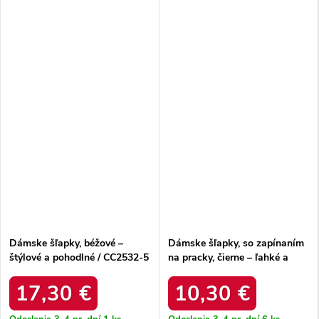
Dámske šľapky, béžové –
Dámske šľapky, so zapínaním
štýlové a pohodlné / CC2532-5
na pracky, čierne – ľahké a
BEIGE
pohodlné / 56301-1 BLACK
17,30 €
10,30 €