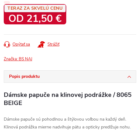
TERAZ ZA SKVELÚ CENU
OD
21,50 €
Jednotková
cena:
Opýtať sa
Strážiť
Značka:
BS NAJ
Popis produktu
Dámske papuče na klinovej podrážke / 8065
BEIGE
Dámske papuče sú pohodlnou a štýlovou voľbou na každý deň.
Klinová podrážka mierne nadvihuje pätu a opticky predlžuje nohu.