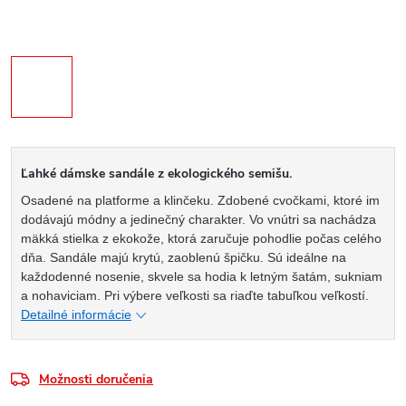
Ľahké dámske sandále z ekologického semišu.
Osadené na platforme a klinčeku. Zdobené cvočkami, ktoré im
dodávajú módny a jedinečný charakter. Vo vnútri sa nachádza
mäkká stielka z ekokože, ktorá zaručuje pohodlie počas celého
dňa. Sandále majú krytú, zaoblenú špičku. Sú ideálne na
každodenné nosenie, skvele sa hodia k letným šatám, sukniam
a nohaviciam. Pri výbere veľkosti sa riaďte tabuľkou veľkostí.
Detailné informácie
Možnosti doručenia