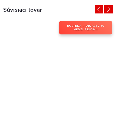
Súvisiaci tovar
NOVINKA – OBJAVTE JU
MEDZI PRVÝMI!