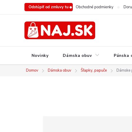
Prejsť
Odstúpiť od zmluvy tu
Obchodné podmienky
Doru
na
obsah
Novinky
Dámska obuv
Pánska 
Domov
Dámska obuv
Šľapky, papuče
Dámske p