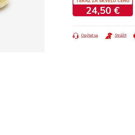
TERAZ ZA SKVELÚ CENU
24,50 €
Jednotková
cena:
Opýtať sa
Strážiť