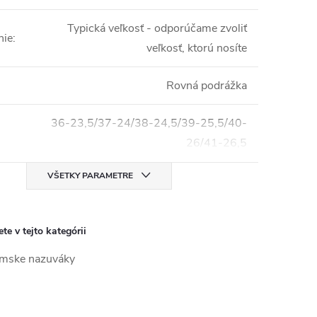
Typická veľkosť - odporúčame zvoliť
nie
:
veľkosť, ktorú nosíte
Rovná podrážka
36-23,5/37-24/38-24,5/39-25,5/40-
26/41-26,5
VŠETKY PARAMETRE
te v tejto kategórii
mske nazuváky