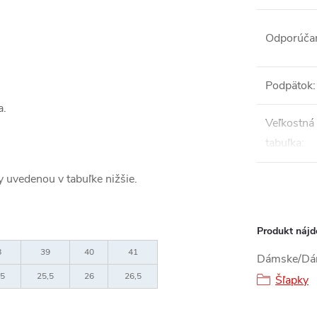
Odporúča
Podpätok
:
a.
Veľkostná
tabuľka
:
ky uvedenou v tabuľke nižšie.
Produkt nájde
8
39
40
41
Dámske/Dá
,5
25,5
26
26,5
Šľapky