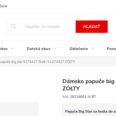
čenie a platba
Kontakt
Moja objednávka
Výmena / Vrátenie to
HĽADAŤ
obuv
Detská obuv
Oblečenie
Pon
apuče big star ll274427 žluté / LL274427 ŻÓŁTY
Dámske papuče big s
ŻÓŁTY
Kód:
28119601-H BT
Papuče Big Star sa hodia do e