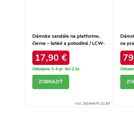
rme,
Dámske sandále na platforme,
Dámsk
é / 78-
čierne – ľahké a pohodlné / LCW-
na pra
25-42-3530L BLK
pohod
17,90 €
79
CZAR
Odoslanie 3-4 pr. dní
2 ks
Odoslan
DETAIL
D
8141233-D BT
Kód:
28144475-21 BT