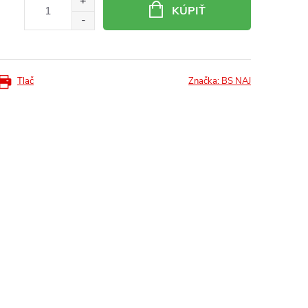
KÚPIŤ
Tlač
Značka:
BS NAJ