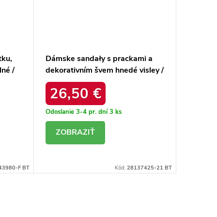
ku,
Dámske sandały s prackami a
Kožušin
lné /
dekorativním švem hnedé visley /
béžove
G474 CAMEL
0 BEIGE
26,50 €
1
Odoslanie 3-4 pr. dní
3 ks
Odoslanie
DETAIL
DE
43980-F BT
Kód:
28137425-21 BT