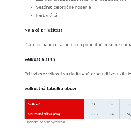
Sezóna: celoročné nosenie
Farba: žltá
Na aké príležitosti
Dámske papuče sa hodia na pohodlné nosenie dom
Veľkosť a strih
Pri výbere veľkosti sa riaďte vnútornou dĺžkou stiel
Veľkostná tabuľka obuvi
Veľkosť
36
37
3
Vnútorná dĺžka (cm)
23,5
24
24
*Hodnoty uvedené výrobcom.