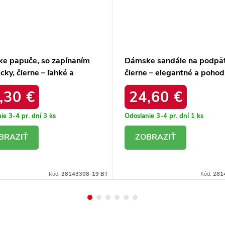
e papuče, so zapínaním
Dámske sandále na podpät
cky, čierne – ľahké a
čierne – elegantné a pohod
lné / 1905 KROWA BEŻ
X5-538 BLACK
,30 €
24,60 €
NY
ie 3-4 pr. dní
3 ks
Odoslanie 3-4 pr. dní
1 ks
ETAIL
DETAIL
Kód:
28143308-19 BT
Kód:
281