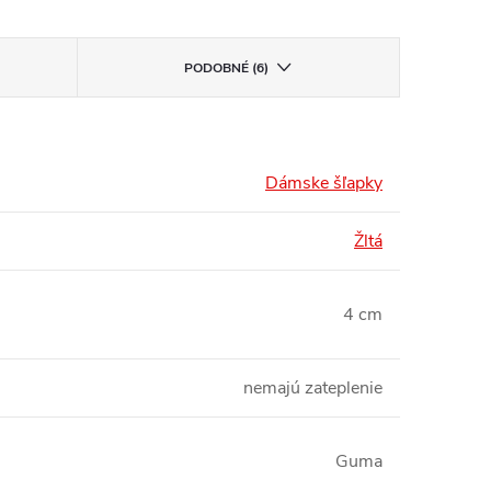
PODOBNÉ (6)
Dámske šľapky
Žltá
4 cm
nemajú zateplenie
Guma