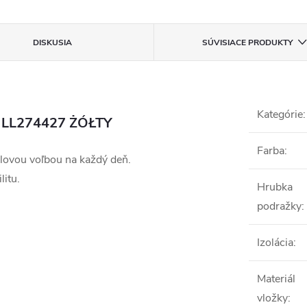
DISKUSIA
SÚVISIACE PRODUKTY
Kategórie
:
 / LL274427 ŻÓŁTY
Farba
:
lovou voľbou na každý deň.
litu.
Hrubka
podražky
:
Izolácia
:
Materiál
vložky
: