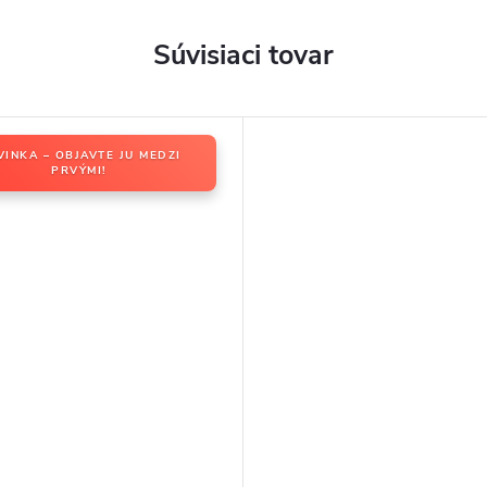
Súvisiaci tovar
VINKA – OBJAVTE JU MEDZI
PRVÝMI!