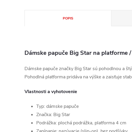
POPIS
Dámske papuče Big Star na platforme
Dámske papuče značky Big Star sú pohodlnou a štý
Pohodlná platforma pridáva na výške a zaisťuje stabi
Vlastnosti a vyhotovenie
Typ: dámske papuče
Značka: Big Star
Podrážka: plochá podrážka, platforma 4 cm
Zapínanie: nazúvacie (slip-on), bez podšívky