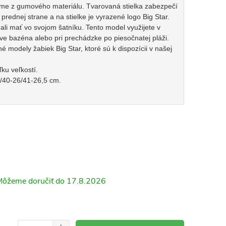
rme z gumového materiálu. Tvarovaná stielka zabezpečí
prednej strane a na stielke je vyrazené logo Big Star.
ali mať vo svojom šatníku. Tento model využijete v
ve bazéna alebo pri prechádzke po piesočnatej pláži.
né modely žabiek Big Star, ktoré sú k dispozícii v našej
ľku veľkostí.
/40-26/41-26,5 cm.
17.8.2026