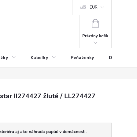
varu
Reklamácia
Podmienky ochrany osobných údajov
EUR
NÁKUPNÝ
KOŠÍK
Prázdny košík
ožky
Kabelky
Peňaženky
Drogéria
tar ll274427 žluté / LL274427
xteriéru aj ako náhrada papúč v domácnosti.