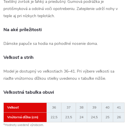
Textilný zvršok je ľahký a priedušný. Gumová podrážka je
protišmyková a odolná voči opotrebeniu. Zateplenie udrží nohy v
teple aj pri nízkych teplotách.
Na aké príležitosti
Dámske papuče sa hodia na pohodlné nosenie doma.
Veľkosť a strih
Model je dostupný vo veľkostiach 36–41. Pri výbere veľkosti sa
riaďte vnútornou dĺžkou stielky uvedenou v tabuľke nižšie.
Veľkostná tabuľka obuvi
Veľkosť
36
37
38
39
40
41
Vnútorná dĺžka (cm)
22,5
23,5
24
24,5
25
26
*Hodnoty uvedené výrobcom.