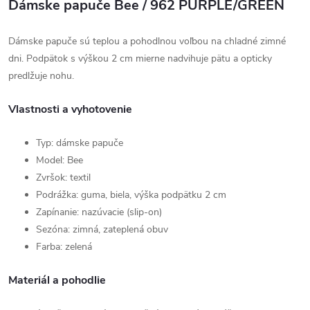
Dámske papuče Bee / 962 PURPLE/GREEN
Dámske papuče sú teplou a pohodlnou voľbou na chladné zimné
dni. Podpätok s výškou 2 cm mierne nadvihuje pätu a opticky
predlžuje nohu.
Vlastnosti a vyhotovenie
Typ: dámske papuče
Model: Bee
Zvršok: textil
Podrážka: guma, biela, výška podpätku 2 cm
Zapínanie: nazúvacie (slip-on)
Sezóna: zimná, zateplená obuv
Farba: zelená
Materiál a pohodlie