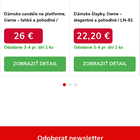
Dámske sandále na platforme,
Dámske šľapky, čierne –
čierne – ľahké a pohodlné /
elegantné a pohodlné / LN-81
A763 BLACK
BLACK
26 €
22,20 €
Odoslanie 3-4 pr. dní
1 ks
Odoslanie 3-4 pr. dní
2 ks
DETAIL
DETAIL
Odoberať newsletter