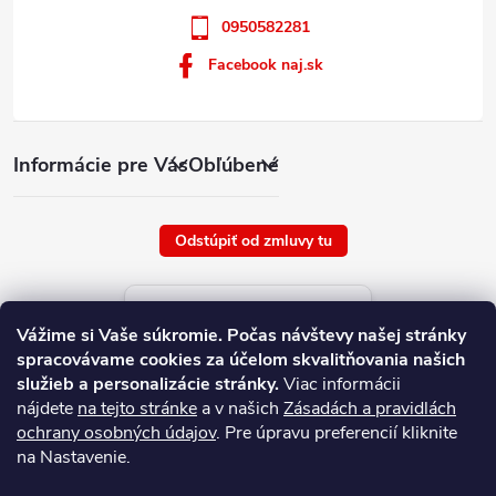
0950582281
Facebook naj.sk
Informácie pre Vás
Obľúbené
Odstúpiť od zmluvy tu
Aktuálne ceny tovaru
Vážime si Vaše súkromie.
Počas návštevy našej stránky
platné od : 7/8/2026
spracovávame cookies za účelom skvalitňovania našich
služieb a personalizácie stránky.
Viac informácii
nájdete
na tejto stránke
a v našich
Zásadách a pravidlách
ochrany osobných údajov
. Pre úpravu preferencií kliknite
na Nastavenie.