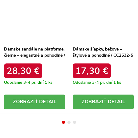
Dámske sandále na platforme,
Dámske šľapky, béžové –
čierne – elegantné a pohodlné /
štýlové a pohodlné / CC2532-5
JS682 BLACK
BEIGE
28,30 €
17,30 €
Odoslanie 3-4 pr. dní
1 ks
Odoslanie 3-4 pr. dní
1 ks
DETAIL
DETAIL