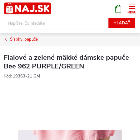
Prejsť
NÁKUPN
KOŠÍK
na
obsah
HĽADAŤ
Šľapky, papuče
Fialové a zelené mäkké dámske papuče
Bee 962 PURPLE/GREEN
Kód:
19363-21 GM