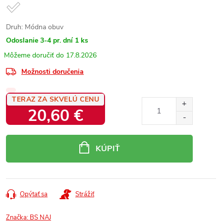
Druh: Módna obuv
Odoslanie 3-4 pr. dní
1 ks
17.8.2026
Možnosti doručenia
TERAZ ZA SKVELÚ CENU
20,60 €
Jednotková
cena:
KÚPIŤ
Opýtať sa
Strážiť
Značka:
BS NAJ