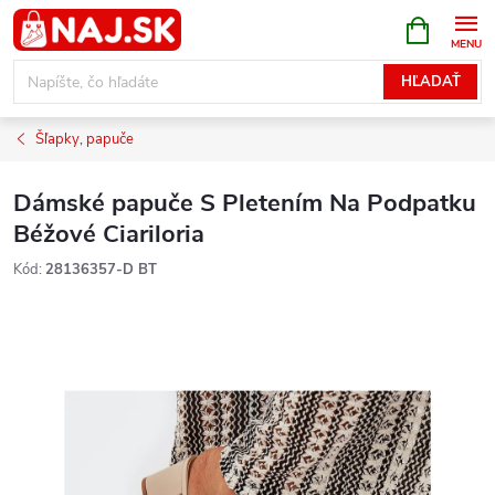
Prejsť
NÁKUPN
KOŠÍK
na
obsah
HĽADAŤ
Šľapky, papuče
Dámské papuče S Pletením Na Podpatku
Béžové Ciariloria
Kód:
28136357-D BT