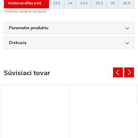
Vnútorná dĺžka (cm)
23,5
24
24,5
25,5
26
26,5
*Hodnoty uvedené výrobcom.
Parametre produktu
Diskusia
Súvisiaci tovar