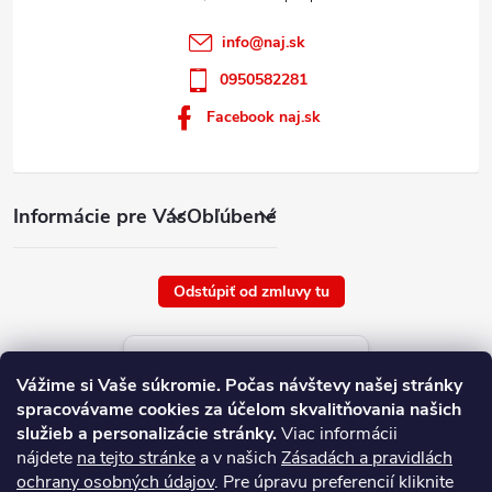
info
@
naj.sk
0950582281
Facebook naj.sk
Informácie pre Vás
Obľúbené
Odstúpiť od zmluvy tu
Aktuálne ceny tovaru
Vážime si Vaše súkromie.
Počas návštevy našej stránky
platné od : 9/8/2026
spracovávame cookies za účelom skvalitňovania našich
služieb a personalizácie stránky.
Viac informácii
nájdete
na tejto stránke
a v našich
Zásadách a pravidlách
ochrany osobných údajov
. Pre úpravu preferencií kliknite