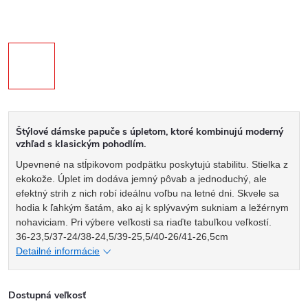
Štýlové dámske papuče s úpletom, ktoré kombinujú moderný
vzhľad s klasickým pohodlím.
Upevnené na stĺpikovom podpätku poskytujú stabilitu. Stielka z
ekokože. Úplet im dodáva jemný pôvab a jednoduchý, ale
efektný strih z nich robí ideálnu voľbu na letné dni. Skvele sa
hodia k ľahkým šatám, ako aj k splývavým sukniam a ležérnym
nohaviciam. Pri výbere veľkosti sa riaďte tabuľkou veľkostí.
36-23,5/37-24/38-24,5/39-25,5/40-26/41-26,5cm
Detailné informácie
Dostupná veľkosť