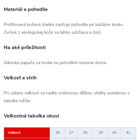
Materiál a pohodlie
Profilovaná kožená stielka zaisťuje pohodlie pri každom kroku.
Zvršok z ekologickej kože sa ľahko udržiava a čistí.
Na aké príležitosti
Dámske papuče sa hodia na pohodlné nosenie doma.
Veľkosť a strih
Pri výbere veľkosti sa riaďte vnútornou dĺžkou stielky uvedenou v
tabuľke nižšie.
Veľkostná tabuľka obuvi
Veľkosť
36
37
38
39
40
41