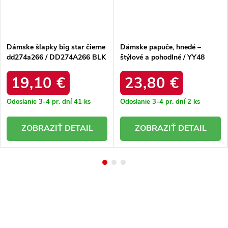
Dámske šľapky big star čierne
Dámske papuče, hnedé –
dd274a266 / DD274A266 BLK
štýlové a pohodlné / YY48
BROWN
19,10 €
23,80 €
Odoslanie 3-4 pr. dní
41 ks
Odoslanie 3-4 pr. dní
2 ks
DETAIL
DETAIL