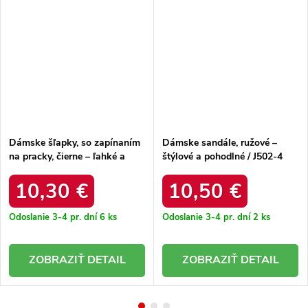
Dámske šľapky, so zapínaním
Dámske sandále, ružové –
na pracky, čierne – ľahké a
štýlové a pohodlné / J502-4
pohodlné / 56301-1 BLACK
PINK
10,30 €
10,50 €
Odoslanie 3-4 pr. dní
6 ks
Odoslanie 3-4 pr. dní
2 ks
DETAIL
DETAIL