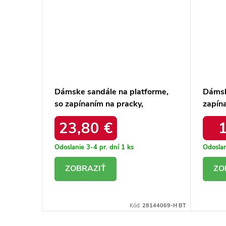
 štýlové
Dámske sandále na platforme,
Dámsk
so zapínaním na pracky,
zapína
čokoládové – ľahké a pohodlné /
ľahké
23,80 €
THS-162 COFFEE
Odoslanie 3-4 pr. dní
1 ks
Odoslan
DETAIL
D
143853-19 BT
Kód:
28144069-H BT