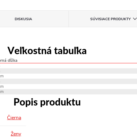
DISKUSIA
SÚVISIACE PRODUKTY
rná dĺžka
m
m
cm
m
cm
cm
Čierna
Ženy