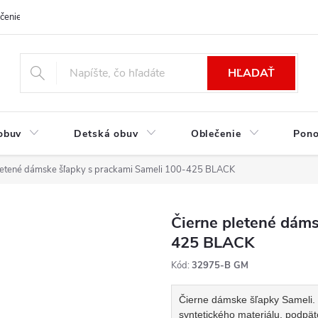
čenie a platba
Kontakt
Moja objednávka
Výmena / Vrátenie to
HĽADAŤ
obuv
Detská obuv
Oblečenie
Pon
letené dámske šľapky s prackami Sameli 100-425 BLACK
Čierne pletené dáms
425 BLACK
Kód:
32975-B GM
Čierne dámske šľapky Sameli. 
syntetického materiálu, podpät