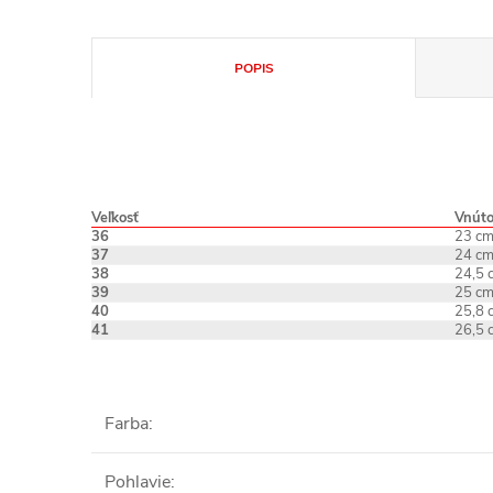
POPIS
Veľkosť
Vnúto
36
23 c
37
24 c
38
24,5 
39
25 c
40
25,8 
41
26,5 
Farba
:
Pohlavie
: