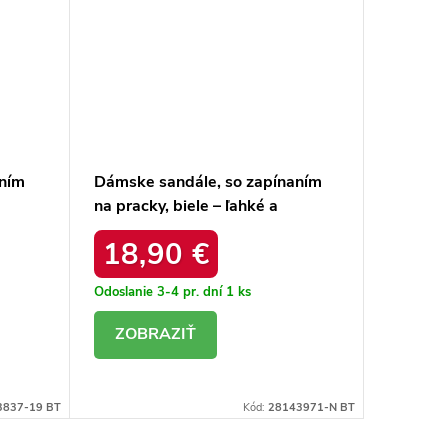
ním
Dámske sandále, so zapínaním
Dámske 
na pracky, biele – ľahké a
bordové
pohodlné / DMT22-1 WHITE
/ LOLA
18,90 €
24,
Odoslanie 3-4 pr. dní
1 ks
Odoslanie
DETAIL
DE
3837-19 BT
Kód:
28143971-N BT