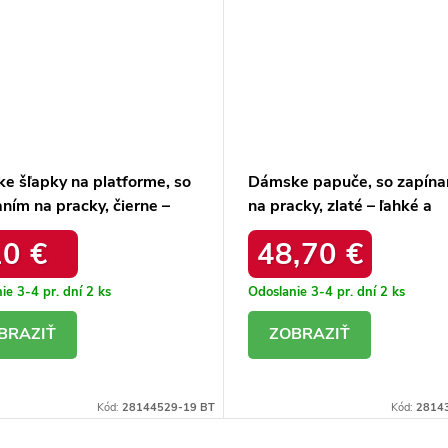
e šľapky na platforme, so
Dámske papuče, so zapína
ním na pracky, čierne –
na pracky, zlaté – ľahké a
 a pohodlné / 2040 BLACK
pohodlné / 20261072.92A
10 €
48,70 €
ie 3-4 pr. dní
2 ks
Odoslanie 3-4 pr. dní
2 ks
ETAIL
DETAIL
Kód:
28144529-19 BT
Kód:
2814