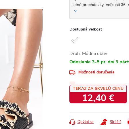
letné prechádzky. Veľkosti 36
Dostupná veľkosť
Druh: Módna obuv
Odoslanie 3-5 pr. dní
3 pár/
Možnosti doručenia
TERAZ ZA SKVELÚ CENU
12,40 €
Jednotková
cena:
Opýtať sa
Strážiť