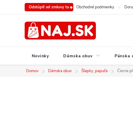
Prejsť
Odstúpiť od zmluvy tu
Obchodné podmienky
Doru
na
obsah
Novinky
Dámska obuv
Pánska 
Domov
Dámska obuv
Šľapky, papuče
Čierne p