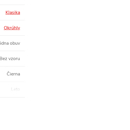
Klasika
Okrúhly
dna obuv
Bez vzoru
Čierna
Leto