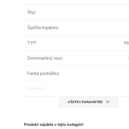
Štýl
:
Špička topánky
:
TYP
:
Mó
Dominantný vzor
:
Farba podrážky
:
Kolekcia
:
VŠETKY PARAMETRE
Produkt nájdete v tejto kategórii