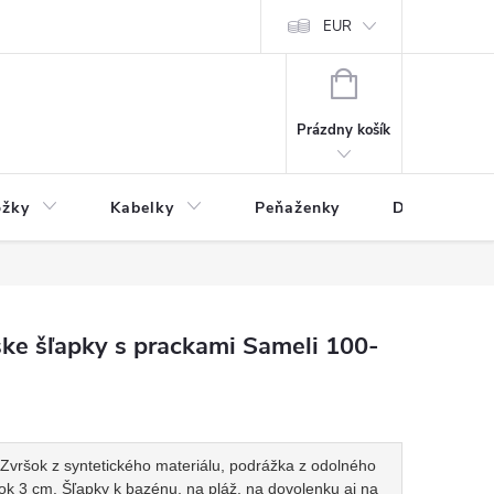
varu
Reklamácia
Podmienky ochrany osobných údajov
EUR
NÁKUPNÝ
KOŠÍK
Prázdny košík
ožky
Kabelky
Peňaženky
Drogéria
ke šľapky s prackami Sameli 100-
Zvršok z syntetického materiálu, podrážka z odolného
ok 3 cm. Šľapky k bazénu, na pláž, na dovolenku aj na