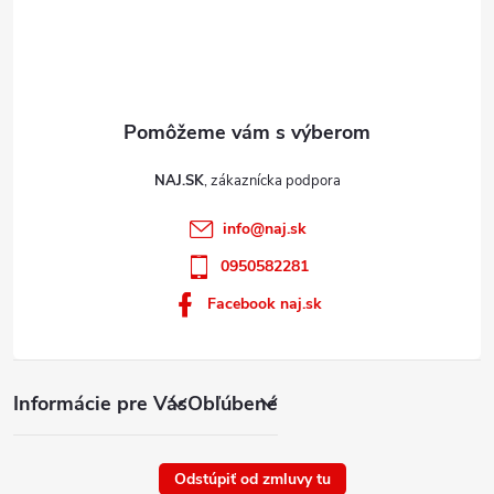
NAJ.SK
info
@
naj.sk
0950582281
Facebook naj.sk
Informácie pre Vás
Obľúbené
Odstúpiť od zmluvy tu