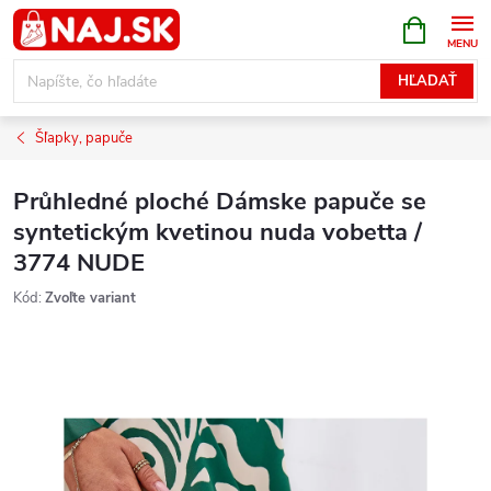
Prejsť
NÁKUPN
KOŠÍK
na
obsah
HĽADAŤ
Šľapky, papuče
Průhledné ploché Dámske papuče se
syntetickým kvetinou nuda vobetta /
3774 NUDE
Kód:
Zvoľte variant