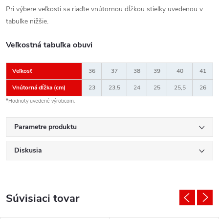
Pri výbere veľkosti sa riaďte vnútornou dĺžkou stielky uvedenou v
tabuľke nižšie.
Veľkostná tabuľka obuvi
Veľkosť
36
37
38
39
40
41
Vnútorná dĺžka (cm)
23
23,5
24
25
25,5
26
*Hodnoty uvedené výrobcom.
Parametre produktu
Diskusia
Súvisiaci tovar