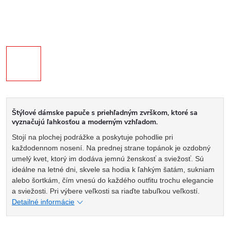
Štýlové dámske papuče s priehľadným zvrškom, ktoré sa
vyznačujú ľahkosťou a moderným vzhľadom.
Stojí na plochej podrážke a poskytuje pohodlie pri
každodennom nosení. Na prednej strane topánok je ozdobný
umelý kvet, ktorý im dodáva jemnú ženskosť a sviežosť. Sú
ideálne na letné dni, skvele sa hodia k ľahkým šatám, sukniam
alebo šortkám, čím vnesú do každého outfitu trochu elegancie
a sviežosti. Pri výbere veľkosti sa riaďte tabuľkou veľkostí.
Detailné informácie