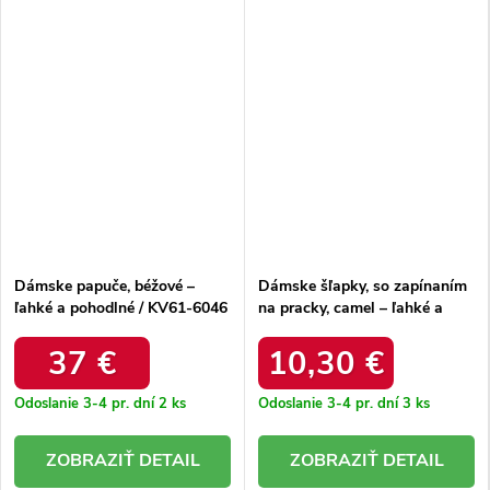
Dámske papuče, béžové –
Dámske šľapky, so zapínaním
ľahké a pohodlné / KV61-6046
na pracky, camel – ľahké a
BEIGE
pohodlné / 56301-5 CAMEL
37 €
10,30 €
Odoslanie 3-4 pr. dní
2 ks
Odoslanie 3-4 pr. dní
3 ks
DETAIL
DETAIL