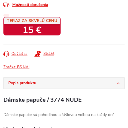
Možnosti doručenia
TERAZ ZA SKVELÚ CENU
15 €
Jednotková
cena:
Opýtať sa
Strážiť
Značka:
BS NAJ
Popis produktu
Dámske papuče / 3774 NUDE
Dámske papuče sú pohodlnou a štýlovou voľbou na každý deň.