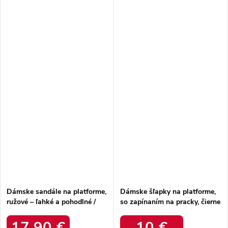
Dámske sandále na platforme,
Dámske šľapky na platforme,
ružové – ľahké a pohodlné /
so zapínaním na pracky, čierne
LCW-25-42-3532L LT.PINK
– ľahké a pohodlné / 2040
BLACK
17,90 €
10 €