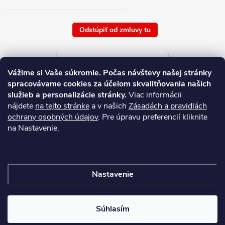
Odstúpiť od zmluvy tu
Aktuálne ceny tovaru
Vážime si Vaše súkromie.
Počas návštevy našej stránky
platné od : 7/8/2026
spracovávame cookies za účelom skvalitňovania našich
služieb a personalizácie stránky.
Viac informácii
nájdete
na tejto stránke
a v našich
Zásadách a pravidlách
ochrany osobných údajov
. Pre úpravu preferencií kliknite
na Nastavenie.
Nastavenie
Copyright 2026
NAJ.SK
. Všetky práva vyhradené.
Súhlasím
Vytvoril Shoptet