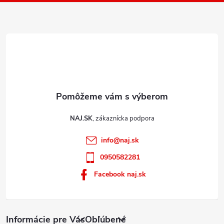
k
i
y
e
v
ý
p
i
s
u
NAJ.SK
info
@
naj.sk
0950582281
Facebook naj.sk
Informácie pre Vás
Obľúbené