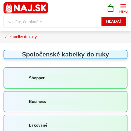
Prejsť
NÁKUPN
KOŠÍK
na
obsah
HĽADAŤ
Kabelky do ruky
Spoločenské kabelky do ruky
Shopper
Business
Lakované