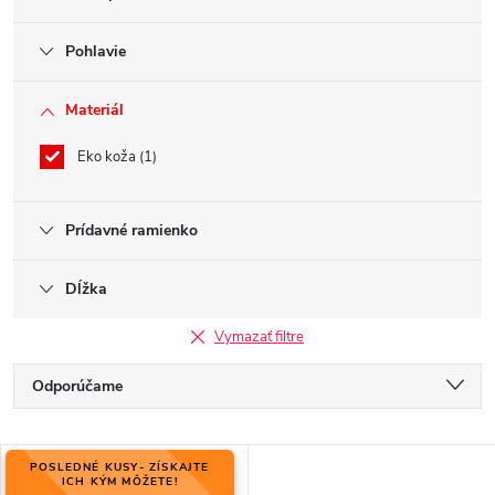
Pohlavie
Materiál
Eko koža
1
Prídavné ramienko
Dĺžka
Vymazať filtre
R
Odporúčame
a
Najlacnejšie
d
V
e
POSLEDNÉ KUSY- ZÍSKAJTE
Najdrahšie
ý
ICH KÝM MÔŽETE!