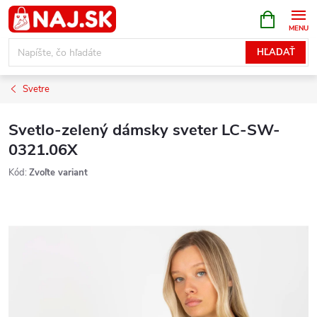
Prejsť
NÁKUPN
KOŠÍK
na
obsah
HĽADAŤ
Svetre
Svetlo-zelený dámsky sveter LC-SW-
0321.06X
Kód:
Zvoľte variant