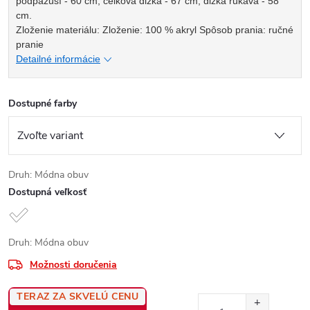
podpazuší - 60 cm, celková dĺžka - 67 cm, dĺžka rukáva - 58
cm.
Zloženie materiálu: Zloženie: 100 % akryl Spôsob prania: ručné
pranie
Detailné informácie
Dostupné farby
Druh: Módna obuv
Dostupná veľkosť
Druh: Módna obuv
Možnosti doručenia
TERAZ ZA SKVELÚ CENU