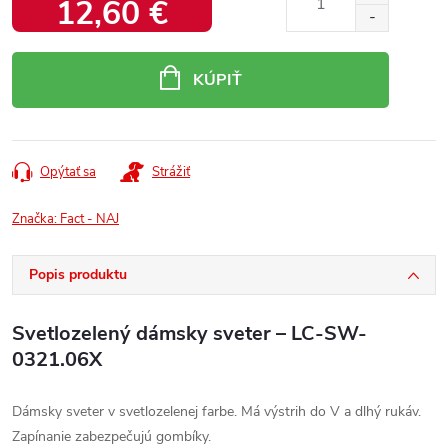
12,60 €
Jednotková
cena:
KÚPIŤ
Opýtať sa
Strážiť
Značka:
Fact - NAJ
Popis produktu
Svetlozelený dámsky sveter – LC-SW-
0321.06X
Dámsky sveter v svetlozelenej farbe. Má výstrih do V a dlhý rukáv.
Zapínanie zabezpečujú gombíky.