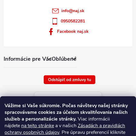
info
@
naj.sk
0950582281
Facebook naj.sk
Informácie pre Vás
Obľúbené
Odstúpiť od zmluvy tu
Aktuálne ceny tovaru
Vážime si Vaše súkromie.
Počas návštevy našej stránky
platné od : 7/8/2026
spracovávame cookies za účelom skvalitňovania našich
služieb a personalizácie stránky.
Viac informácii
nájdete
na tejto stránke
a v našich
Zásadách a pravidlách
ochrany osobných údajov
. Pre úpravu preferencií kliknite