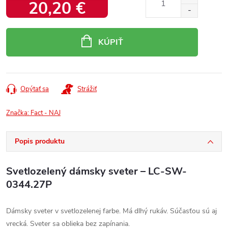
20,20 €
Jednotková
cena:
KÚPIŤ
Opýtať sa
Strážiť
Značka:
Fact - NAJ
Popis produktu
Svetlozelený dámsky sveter – LC-SW-
0344.27P
Dámsky sveter v svetlozelenej farbe. Má dlhý rukáv. Súčasťou sú aj
vrecká. Sveter sa oblieka bez zapínania.