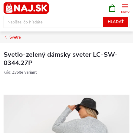
Prejsť
NÁKUPN
KOŠÍK
na
obsah
HĽADAŤ
Svetre
Svetlo-zelený dámsky sveter LC-SW-
0344.27P
Kód:
Zvoľte variant