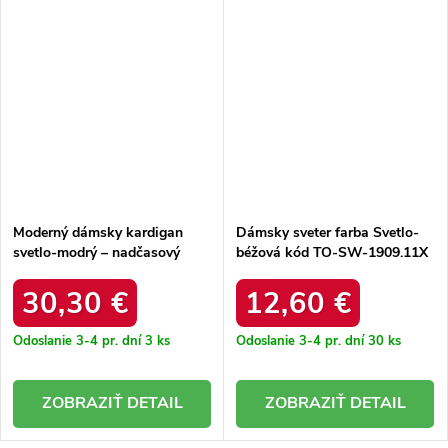
Moderný dámsky kardigan
Dámsky sveter farba Svetlo-
svetlo-modrý – nadčasový
béžová kód TO-SW-1909.11X
kúsok do šatníka TW-SW-
3003.07X
30,30 €
12,60 €
Odoslanie 3-4 pr. dní
3 ks
Odoslanie 3-4 pr. dní
30 ks
DETAIL
DETAIL