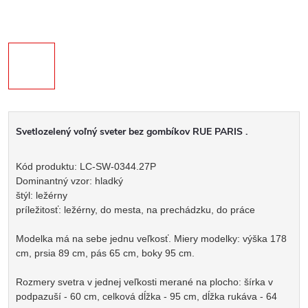
Svetlozelený voľný sveter bez gombíkov RUE PARIS .
Kód produktu: LC-SW-0344.27P
Dominantný vzor: hladký
štýl: ležérny
príležitosť: ležérny, do mesta, na prechádzku, do práce
Modelka má na sebe jednu veľkosť. Miery modelky: výška 178
cm, prsia 89 cm, pás 65 cm, boky 95 cm.
Rozmery svetra v jednej veľkosti merané na plocho: šírka v
podpazuší - 60 cm, celková dĺžka - 95 cm, dĺžka rukáva - 64