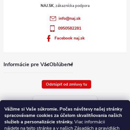
NAJ.SK
info
@
naj.sk
0950582281
Facebook naj.sk
Informácie pre Vás
Obľúbené
Odstúpiť od zmluvy tu
Aktuálne ceny tovaru
Vážime si Vaše súkromie.
Počas návštevy našej stránky
platné od : 7/8/2026
spracovávame cookies za účelom skvalitňovania našich
služieb a personalizácie stránky.
Viac informácii
nájdete
na tejto stránke
a v našich
Zásadách a pravidlách