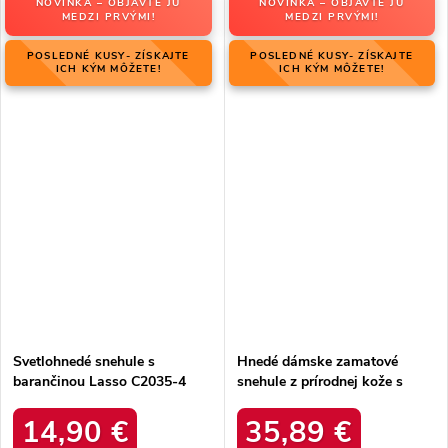
NOVINKA – OBJAVTE JU
NOVINKA – OBJAVTE JU
MEDZI PRVÝMI!
MEDZI PRVÝMI!
POSLEDNÉ KUSY- ZÍSKAJTE
POSLEDNÉ KUSY- ZÍSKAJTE
ICH KÝM MÔŽETE!
ICH KÝM MÔŽETE!
Svetlohnedé snehule s
Hnedé dámske zamatové
barančinou Lasso C2035-4
snehule z prírodnej kože s
KHAKI
hrubou kožušinou, kód
produktu W5821 COFFEE
14,90 €
35,89 €