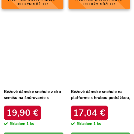
POSLEDNÉ KUSY- ZÍSKAJTE
POSLEDNÉ KUSY- ZÍSKAJTE
ICH KÝM MÔŽETE!
ICH KÝM MÔŽETE!
Béžové dámske snehule z eko
Béžové dámske snehule na
semišu na šnúrovanie s
platforme s hrubou podrážkou,
hrubšou podrážkou, kód
zateplené, kód produktu 85-
produktu C3016 BEIGE
925 KHAKI
19,90 €
17,04 €
Skladom
1 ks
Skladom
1 ks