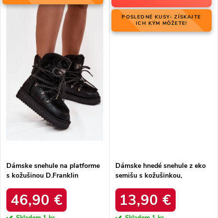
POSLEDNÉ KUSY- ZÍSKAJTE
ICH KÝM MÔŽETE!
Dámske snehule na platforme
Dámske hnedé snehule z eko
s kožušinou D.Franklin
semišu s kožušinkou,
DFSH37005 Čierne
platforma – 20219-4K
LEOPARD
46,90 €
13,90 €