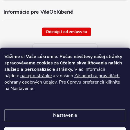
Informácie pre Vás
Obľúbené
Odstúpiť od zmluvy tu
Aktuálne ceny tovaru
Vážime si Vaše súkromie.
Počas návštevy našej stránky
platné od : 7/8/2026
spracovávame cookies za účelom skvalitňovania našich
služieb a personalizácie stránky.
Viac informácii
nájdete
na tejto stránke
a v našich
Zásadách a pravidlách
ochrany osobných údajov
. Pre úpravu preferencií kliknite
na Nastavenie.
Nastavenie
Copyright 2026
NAJ.SK
. Všetky práva vyhradené.