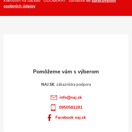
ä
Kliknutím na tlačidlo "ODOBERAŤ" súhlasíte
so
spracovaním
v
osobných údajov
t
ý
i
p
e
i
s
u
NAJ.SK
info
@
naj.sk
0950582281
Facebook naj.sk