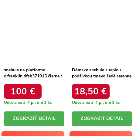
snehule na platforme
Dámske snehule s teplou
d.franklin dfsh371015 čierne /
podšívkou tmavo šedé serenne
DFSH371015 BLACK
/ Y145 KHAKI
100 €
18,50 €
Odoslanie 3-4 pr. dní
1 ks
Odoslanie 3-4 pr. dní
1 ks
DETAIL
DETAIL