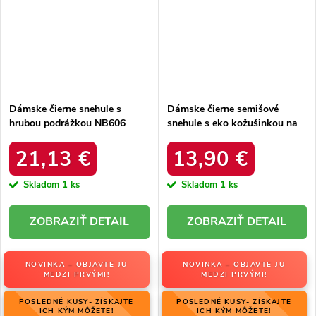
Dámske čierne snehule s
Dámske čierne semišové
hrubou podrážkou NB606
snehule s eko kožušinkou na
BLACK
zimu, kód produktu 20213-4A
BLACK
21,13 €
13,90 €
Skladom
1 ks
Skladom
1 ks
DETAIL
DETAIL
NOVINKA – OBJAVTE JU
NOVINKA – OBJAVTE JU
MEDZI PRVÝMI!
MEDZI PRVÝMI!
POSLEDNÉ KUSY- ZÍSKAJTE
POSLEDNÉ KUSY- ZÍSKAJTE
ICH KÝM MÔŽETE!
ICH KÝM MÔŽETE!