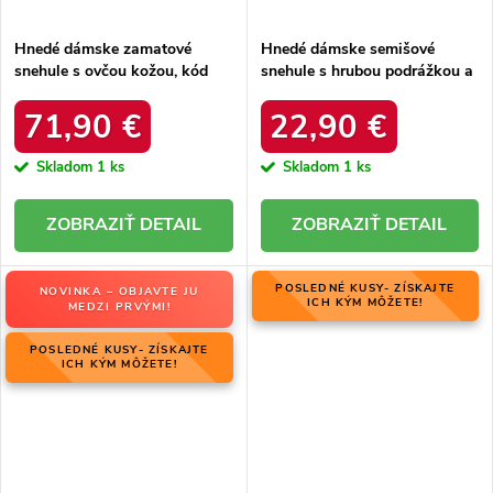
Hnedé dámske zamatové
Hnedé dámske semišové
snehule s ovčou kožou, kód
snehule s hrubou podrážkou a
06769-02/00-4 ZIEMIA
zateplením z ovčej kože, kód
produktu OO274A098
71,90 €
22,90 €
Skladom
1 ks
Skladom
1 ks
DETAIL
DETAIL
POSLEDNÉ KUSY- ZÍSKAJTE
NOVINKA – OBJAVTE JU
ICH KÝM MÔŽETE!
MEDZI PRVÝMI!
POSLEDNÉ KUSY- ZÍSKAJTE
ICH KÝM MÔŽETE!