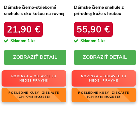
Dámske čierno-strieborné
Dámske čierne snehule z
snehule s eko kožou na rovnej
prírodnej kože s hrubou
podrážke, kód produktu 23-
podrážkou a zateplením, kód
34586 SREBRNY
produktu OO274A206
21,90 €
55,90 €
Skladom
1 ks
Skladom
1 ks
DETAIL
DETAIL
NOVINKA – OBJAVTE JU
NOVINKA – OBJAVTE JU
MEDZI PRVÝMI!
MEDZI PRVÝMI!
POSLEDNÉ KUSY- ZÍSKAJTE
POSLEDNÉ KUSY- ZÍSKAJTE
ICH KÝM MÔŽETE!
ICH KÝM MÔŽETE!