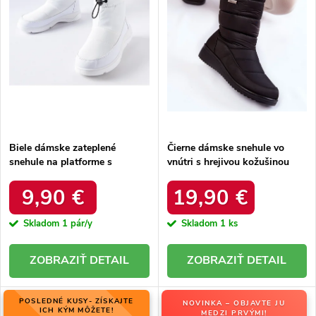
r
o
o
d
d
u
u
k
k
t
t
o
o
v
v
Biele dámske zateplené
Čierne dámske snehule vo
snehule na platforme s
vnútri s hrejivou kožušinou
okrúhlou špičkou Inna TX5002
zateplené kód 22SN26-5028
WHITE
BLACK
9,90 €
19,90 €
Skladom
1 pár/y
Skladom
1 ks
DETAIL
DETAIL
POSLEDNÉ KUSY- ZÍSKAJTE
NOVINKA – OBJAVTE JU
ICH KÝM MÔŽETE!
MEDZI PRVÝMI!