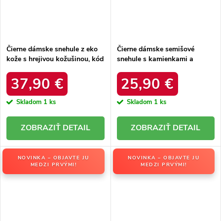
Čierne dámske snehule z eko
Čierne dámske semišové
kože s hrejivou kožušinou, kód
snehule s kamienkami a
produktu DFSH370011
kožušinkou, kód produktu
BLACK
W8009 BLACK
37,90 €
25,90 €
Skladom
1 ks
Skladom
1 ks
DETAIL
DETAIL
NOVINKA – OBJAVTE JU
NOVINKA – OBJAVTE JU
MEDZI PRVÝMI!
MEDZI PRVÝMI!