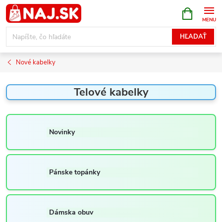
Prejsť
NÁKUPN
KOŠÍK
na
obsah
HĽADAŤ
Nové kabelky
Telové kabelky
Novinky
Pánske topánky
Dámska obuv