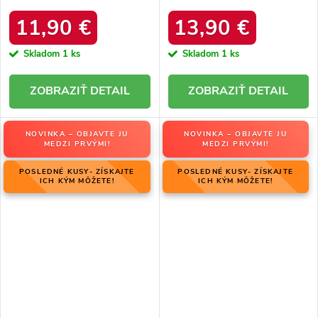
platforma, M563 BLACK
kód produktu 20213-4A
BLACK
11,90 €
13,90 €
Skladom
1 ks
Skladom
1 ks
DETAIL
DETAIL
NOVINKA – OBJAVTE JU
NOVINKA – OBJAVTE JU
MEDZI PRVÝMI!
MEDZI PRVÝMI!
POSLEDNÉ KUSY- ZÍSKAJTE
POSLEDNÉ KUSY- ZÍSKAJTE
ICH KÝM MÔŽETE!
ICH KÝM MÔŽETE!