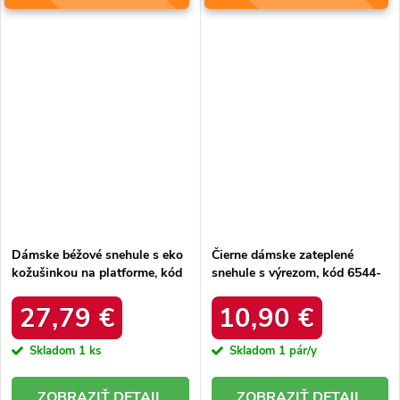
Dámske béžové snehule s eko
Čierne dámske zateplené
kožušinkou na platforme, kód
snehule s výrezom, kód 6544-
produktu MM274380 BEŻ
21
27,79 €
10,90 €
Skladom
1 ks
Skladom
1 pár/y
DETAIL
DETAIL