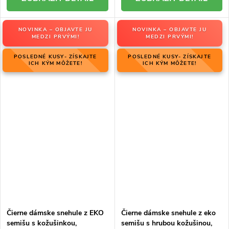
NOVINKA – OBJAVTE JU
NOVINKA – OBJAVTE JU
MEDZI PRVÝMI!
MEDZI PRVÝMI!
POSLEDNÉ KUSY- ZÍSKAJTE
POSLEDNÉ KUSY- ZÍSKAJTE
ICH KÝM MÔŽETE!
ICH KÝM MÔŽETE!
Čierne dámske snehule z EKO
Čierne dámske snehule z eko
semišu s kožušinkou,
semišu s hrubou kožušinou,