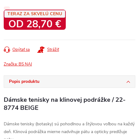
TERAZ ZA SKVELÚ CENU
OD
28,70 €
Jednotková
cena:
Opýtať sa
Strážiť
Značka:
BS NAJ
Popis produktu
Dámske tenisky na klinovej podrážke / 22-
8774 BEIGE
Dámske tenisky (botasky) sú pohodlnou a štýlovou voľbou na každý
deň. Klinová podrážka mierne nadvihuje pätu a opticky predlžuje