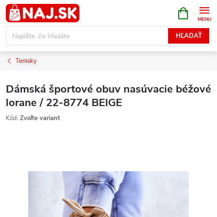
Prejsť
NÁKUPN
KOŠÍK
na
obsah
HĽADAŤ
Tenisky
Dámská športové obuv nasúvacie béžové
lorane / 22-8774 BEIGE
Kód:
Zvoľte variant