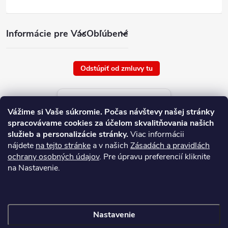
Informácie pre Vás
Obľúbené
Odstúpiť od zmluvy tu
Aktuálne ceny tovaru
Vážime si Vaše súkromie.
Počas návštevy našej stránky
platné od : 6/8/2026
spracovávame cookies za účelom skvalitňovania našich
služieb a personalizácie stránky.
Viac informácii
nájdete
na tejto stránke
a v našich
Zásadách a pravidlách
ochrany osobných údajov
. Pre úpravu preferencií kliknite
na Nastavenie.
Nastavenie