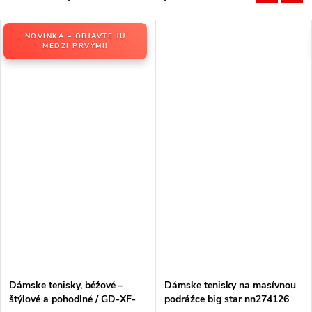
NOVINKA – OBJAVTE JU
MEDZI PRVÝMI!
Dámske tenisky, béžové –
Dámske tenisky na masívnou
štýlové a pohodlné / GD-XF-
podrážce big star nn274126