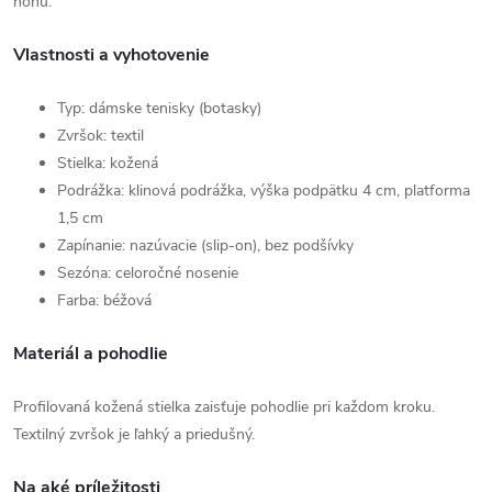
nohu.
Vlastnosti a vyhotovenie
Typ: dámske tenisky (botasky)
Zvršok: textil
Stielka: kožená
Podrážka: klinová podrážka, výška podpätku 4 cm, platforma
1,5 cm
Zapínanie: nazúvacie (slip-on), bez podšívky
Sezóna: celoročné nosenie
Farba: béžová
Materiál a pohodlie
Profilovaná kožená stielka zaisťuje pohodlie pri každom kroku.
Textilný zvršok je ľahký a priedušný.
Na aké príležitosti