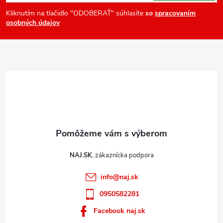
ä
Kliknutím na tlačidlo "ODOBERAŤ" súhlasíte
so
spracovaním
osobných údajov
t
i
e
NAJ.SK
info
@
naj.sk
0950582281
Facebook naj.sk