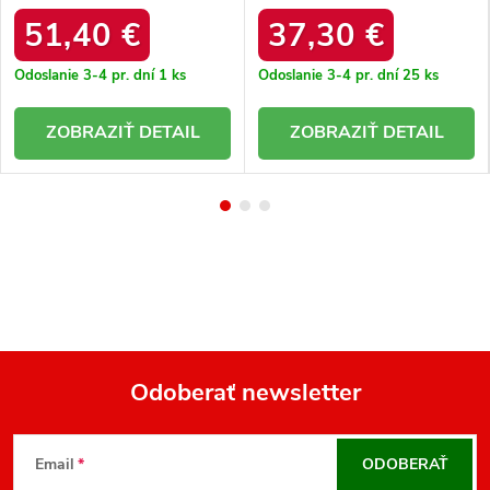
218 KHAKI/BEIGE
biele / NN274126 BIAŁE
51,40 €
37,30 €
Odoslanie 3-4 pr. dní
1 ks
Odoslanie 3-4 pr. dní
25 ks
DETAIL
DETAIL
Odoberať newsletter
Z
á
Email
ODOBERAŤ
p