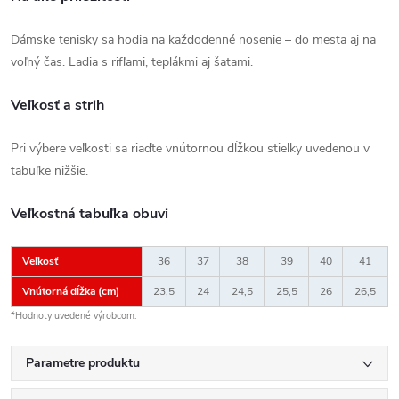
Dámske tenisky sa hodia na každodenné nosenie – do mesta aj na
voľný čas. Ladia s rifľami, teplákmi aj šatami.
Veľkosť a strih
Pri výbere veľkosti sa riaďte vnútornou dĺžkou stielky uvedenou v
tabuľke nižšie.
Veľkostná tabuľka obuvi
Veľkosť
36
37
38
39
40
41
Vnútorná dĺžka (cm)
23,5
24
24,5
25,5
26
26,5
*Hodnoty uvedené výrobcom.
Parametre produktu