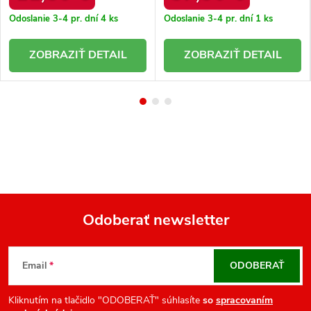
Odoslanie 3-4 pr. dní
4 ks
Odoslanie 3-4 pr. dní
1 ks
DETAIL
DETAIL
Odoberať newsletter
Z
á
Email
ODOBERAŤ
p
ä
Kliknutím na tlačidlo "ODOBERAŤ" súhlasíte
so
spracovaním