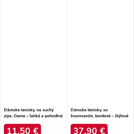
Dámske tenisky, na suchý
Dámske tenisky, so
zips, čierne – ľahké a pohodlné
šnurovaním, bordové – štýlové
/ pro-26-48-114l
a pohodlné / uu274041
11,50 €
37,90 €