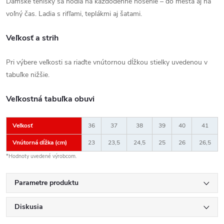
Dámske tenisky sa hodia na každodenné nosenie – do mesta aj na
voľný čas. Ladia s rifľami, teplákmi aj šatami.
Veľkosť a strih
Pri výbere veľkosti sa riaďte vnútornou dĺžkou stielky uvedenou v
tabuľke nižšie.
Veľkostná tabuľka obuvi
Veľkosť
36
37
38
39
40
41
Vnútorná dĺžka (cm)
23
23,5
24,5
25
26
26,5
*Hodnoty uvedené výrobcom.
Parametre produktu
Diskusia