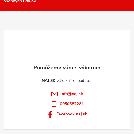
osobných údajov
t
i
e
NAJ.SK
info
@
naj.sk
0950582281
Facebook naj.sk