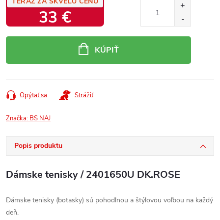
TERAZ ZA SKVELÚ CENU
33 €
Jednotková
cena:
KÚPIŤ
Opýtať sa
Strážiť
Značka:
BS NAJ
Popis produktu
Dámske tenisky / 2401650U DK.ROSE
Dámske tenisky (botasky) sú pohodlnou a štýlovou voľbou na každý
deň.