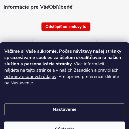
Informácie pre Vás
Obľúbené
Odstúpiť od zmluvy tu
Aktuálne ceny tovaru
Vážime si Vaše súkromie.
Počas návštevy našej stránky
platné od : 9/8/2026
spracovávame cookies za účelom skvalitňovania našich
služieb a personalizácie stránky.
Viac informácii
nájdete
na tejto stránke
a v našich
Zásadách a pravidlách
ochrany osobných údajov
. Pre úpravu preferencií kliknite
na Nastavenie.
Nastavenie
Copyright 2026
NAJ.SK
. Všetky práva vyhradené.