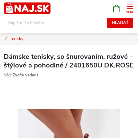
Prejsť
NÁKUPN
KOŠÍK
na
obsah
HĽADAŤ
Tenisky
Dámske tenisky, so šnurovaním, ružové –
štýlové a pohodlné / 2401650U DK.ROSE
Kód:
Zvoľte variant