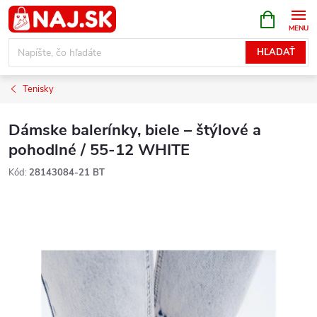
Prejsť
NÁKUPN
KOŠÍK
na
obsah
HĽADAŤ
Tenisky
Dámske balerínky, biele – štýlové a
pohodlné / 55-12 WHITE
Kód:
28143084-21 BT