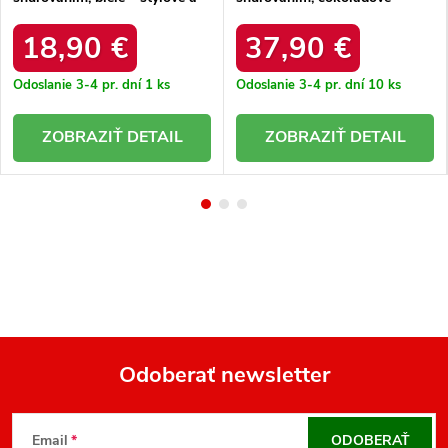
pohodlné / SJ2707-3
štýlové a pohodlné / uu274008
WHT/NAVY
18,90 €
37,90 €
Odoslanie 3-4 pr. dní
1 ks
Odoslanie 3-4 pr. dní
10 ks
DETAIL
DETAIL
Odoberať newsletter
Z
á
Email
ODOBERAŤ