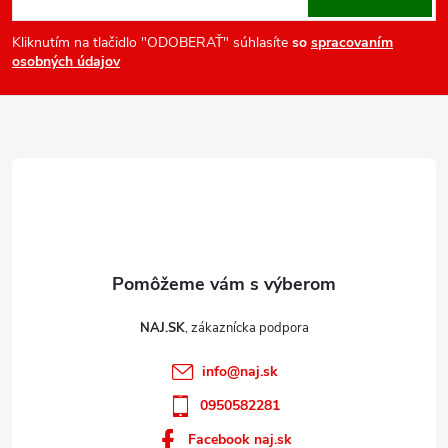
p
ä
Kliknutím na tlačidlo "ODOBERAŤ" súhlasíte
so
spracovaním
osobných údajov
t
i
e
NAJ.SK
info
@
naj.sk
0950582281
Facebook naj.sk