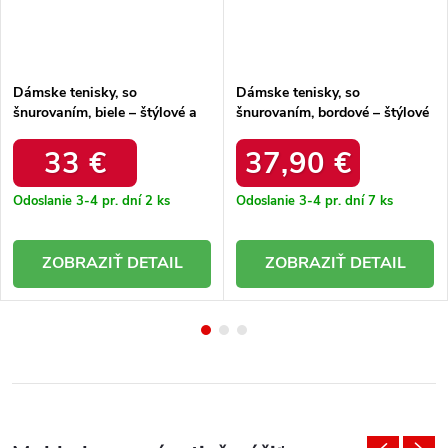
Dámske tenisky, so
Dámske tenisky, so
šnurovaním, biele – štýlové a
šnurovaním, bordové – štýlové
pohodlné / 2401650U
a pohodlné / uu274013
SAND/WHT
33 €
37,90 €
Odoslanie 3-4 pr. dní
2 ks
Odoslanie 3-4 pr. dní
7 ks
DETAIL
DETAIL