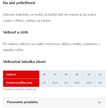
Na aké príležitosti
Dámske balerínky sa hodia na každý deň do mesta aj do práce.
Ladia s rifľami, sukňou aj šatami.
Veľkosť a strih
Pri výbere veľkosti sa riaďte vnútornou dĺžkou stielky uvedenou v
tabuľke nižšie.
Veľkostná tabuľka obuvi
Veľkosť
36
37
38
39
40
41
Vnútorná dĺžka (cm)
23
23,5
24
24,5
25,5
26
*Hodnoty uvedené výrobcom.
Parametre produktu