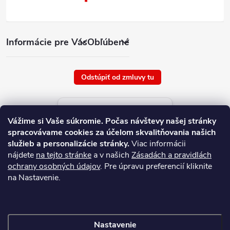
Informácie pre Vás
Obľúbené
Odstúpiť od zmluvy tu
Aktuálne ceny tovaru
Vážime si Vaše súkromie.
Počas návštevy našej stránky
platné od : 9/8/2026
spracovávame cookies za účelom skvalitňovania našich
služieb a personalizácie stránky.
Viac informácii
nájdete
na tejto stránke
a v našich
Zásadách a pravidlách
ochrany osobných údajov
. Pre úpravu preferencií kliknite
na Nastavenie.
Nastavenie