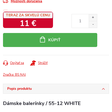
Možnosti doručenia
TERAZ ZA SKVELÚ CENU
11 €
Jednotková
cena:
KÚPIŤ
Opýtať sa
Strážiť
Značka:
BS NAJ
Popis produktu
Dámske balerínky / 55-12 WHITE