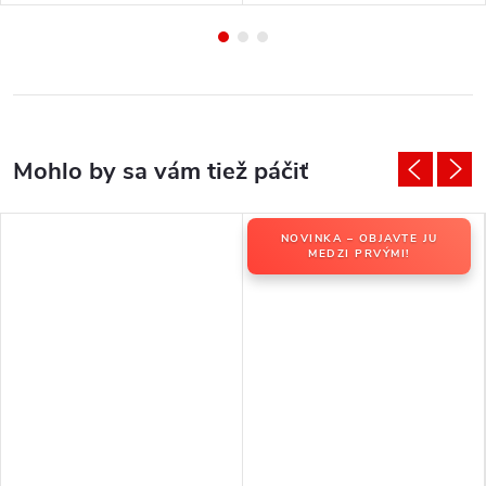
NOVINKA – OBJAVTE JU
MEDZI PRVÝMI!