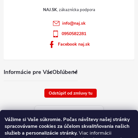
NAJ.SK
info
@
naj.sk
0950582281
Facebook naj.sk
Informácie pre Vás
Obľúbené
Odstúpiť od zmluvy tu
Aktuálne ceny tovaru
Vážime si Vaše súkromie.
Počas návštevy našej stránky
platné od : 8/8/2026
spracovávame cookies za účelom skvalitňovania našich
služieb a personalizácie stránky.
Viac informácii