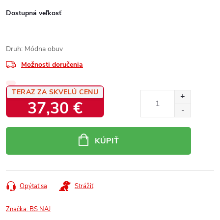
Dostupná veľkosť
Druh: Módna obuv
Možnosti doručenia
TERAZ ZA SKVELÚ CENU
37,30 €
Jednotková
cena:
KÚPIŤ
Opýtať sa
Strážiť
Značka:
BS NAJ