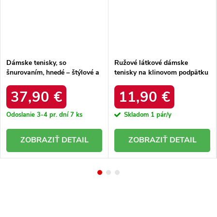
Dámske tenisky, so
Ružové látkové dámske
šnurovaním, hnedé – štýlové a
tenisky na klinovom podpätku
pohodlné / uu274015
Céleste 2816 ROSE RED
37,90 €
11,90 €
Odoslanie 3-4 pr. dní
7 ks
Skladom
1 pár/y
DETAIL
DETAIL