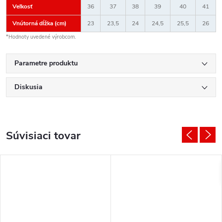
Veľkosť
36
37
38
39
40
41
Vnútorná dĺžka (cm)
23
23,5
24
24,5
25,5
26
*Hodnoty uvedené výrobcom.
Parametre produktu
Diskusia
Súvisiaci tovar