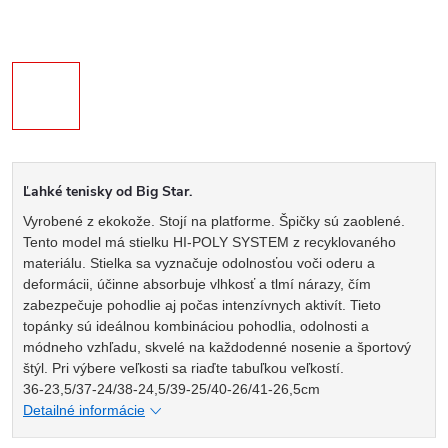
Ľahké tenisky od Big Star.
Vyrobené z ekokože. Stojí na platforme. Špičky sú zaoblené.
Tento model má stielku HI-POLY SYSTEM z recyklovaného
materiálu. Stielka sa vyznačuje odolnosťou voči oderu a
deformácii, účinne absorbuje vlhkosť a tlmí nárazy, čím
zabezpečuje pohodlie aj počas intenzívnych aktivít. Tieto
topánky sú ideálnou kombináciou pohodlia, odolnosti a
módneho vzhľadu, skvelé na každodenné nosenie a športový
štýl. Pri výbere veľkosti sa riaďte tabuľkou veľkostí.
36-23,5/37-24/38-24,5/39-25/40-26/41-26,5cm
Detailné informácie