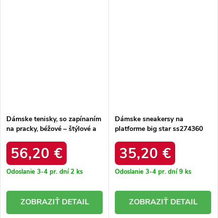
Dámske tenisky, so zapínaním
Dámske sneakersy na
na pracky, béžové – štýlové a
platforme big star ss274360
pohodlné / GD-XW-1069
čierne /
LIGHT BEIGE
56,20 €
35,20 €
Odoslanie 3-4 pr. dní
2 ks
Odoslanie 3-4 pr. dní
9 ks
DETAIL
DETAIL