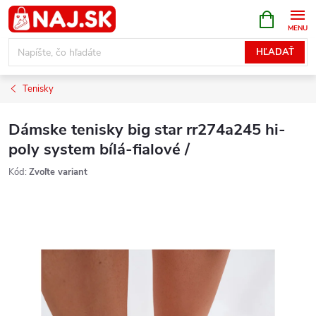
Prejsť
NÁKUPN
KOŠÍK
na
obsah
HĽADAŤ
Tenisky
Dámske tenisky big star rr274a245 hi-
poly system bílá-fialové /
Kód:
Zvoľte variant