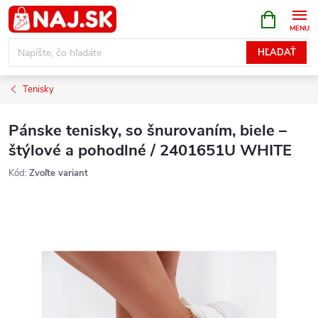
Prejsť
NÁKUPN
KOŠÍK
na
obsah
HĽADAŤ
Tenisky
Pánske tenisky, so šnurovaním, biele –
štýlové a pohodlné / 2401651U WHITE
Kód:
Zvoľte variant