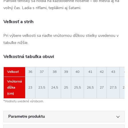
Pánske tenisky sa hodia na každodenné nosenie – do mesta aj na
voľný čas. Ladia s rifľami, teplákmi aj šatami.
Veľkosť a strih
Pri výbere veľkosti sa riaďte vnútornou dĺžkou stielky uvedenou v
tabuľke nižšie.
Veľkostná tabuľka obuvi
Veľkosť
36
37
38
39
40
41
42
43
44
Vnútorná
dĺžka
23
23,5
24,5
25
25,5
26,5
27
27,5
28,
(cm)
*Hodnoty uvedené výrobcom.
Parametre produktu