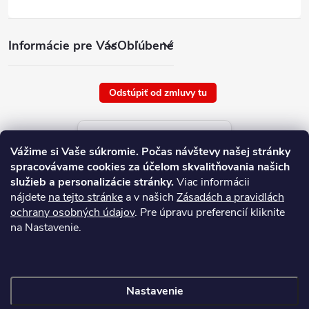
Informácie pre Vás
Obľúbené
Odstúpiť od zmluvy tu
Aktuálne ceny tovaru
Vážime si Vaše súkromie.
Počas návštevy našej stránky
platné od : 6/8/2026
spracovávame cookies za účelom skvalitňovania našich
služieb a personalizácie stránky.
Viac informácii
nájdete
na tejto stránke
a v našich
Zásadách a pravidlách
ochrany osobných údajov
. Pre úpravu preferencií kliknite
na Nastavenie.
Nastavenie