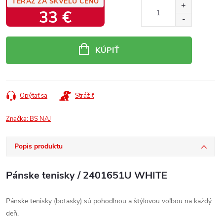
TERAZ ZA SKVELÚ CENU
33 €
Jednotková
cena:
KÚPIŤ
Opýtať sa
Strážiť
Značka:
BS NAJ
Popis produktu
Pánske tenisky / 2401651U WHITE
Pánske tenisky (botasky) sú pohodlnou a štýlovou voľbou na každý
deň.