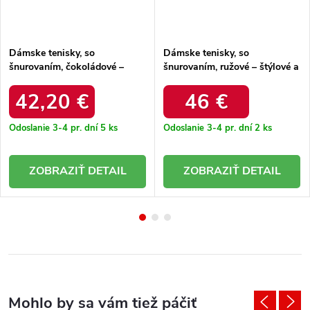
Dámske tenisky, so
Dámske tenisky, so
šnurovaním, čokoládové –
šnurovaním, ružové – štýlové a
štýlové a pohodlné / uu274055
pohodlné / 2401530
ROSE/DK.ROSE
42,20 €
46 €
Odoslanie 3-4 pr. dní
5 ks
Odoslanie 3-4 pr. dní
2 ks
DETAIL
DETAIL