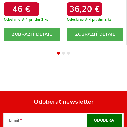
pohodlné / 2401530
SAND/TAUPE
46 €
36,20 €
Odoslanie 3-4 pr. dní
1 ks
Odoslanie 3-4 pr. dní
2 ks
DETAIL
DETAIL
Odoberať newsletter
Z
á
Email
ODOBERAŤ
p