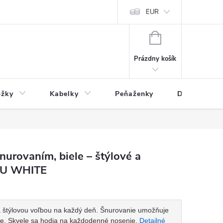
varu
Reklamácia
Podmienky ochrany osobných údajov
EUR
NÁKUPNÝ
KOŠÍK
Prázdny košík
ožky
Kabelky
Peňaženky
Drogéria
nurovaním, biele – štýlové a
1U WHITE
a štýlovou voľbou na každý deň. Šnurovanie umožňuje
e. Skvele sa hodia na každodenné nosenie.
Detailné