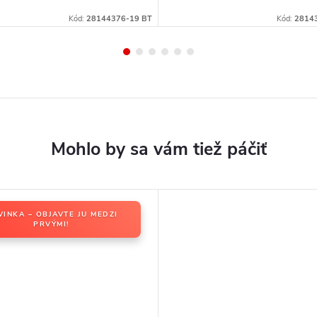
Kód:
28144376-19 BT
Kód:
2814
VINKA – OBJAVTE JU MEDZI
PRVÝMI!