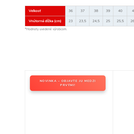
Veľkosť
36
37
38
39
40
4
Vnútorná dĺžka (cm)
23
23,5
24,5
25
25,5
26
*Hodnoty uvedené výrobcom.
EDZI
NOVINKA – OBJAVTE JU MEDZI
PRVÝMI!