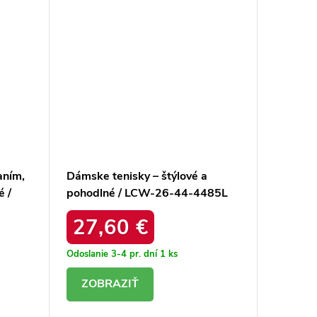
aním,
Dámske tenisky – štýlové a
Dámske 
é /
pohodlné / LCW-26-44-4485L
hnedé – 
IA
uu2740
27,60 €
37,
Odoslanie 3-4 pr. dní
1 ks
Odoslanie
DETAIL
DE