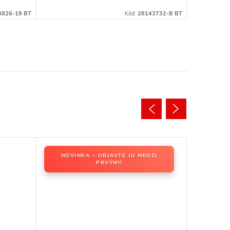
3826-19 BT
Kód:
28143732-B BT
NOVINKA – OBJAVTE JU MEDZI
PRVÝMI!