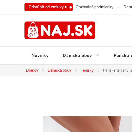
Prejsť
Odstúpiť od zmluvy tu
Obchodné podmienky
Doru
na
obsah
Novinky
Dámska obuv
Pánska 
Domov
Dámska obuv
Tenisky
Pánske tenisky, 