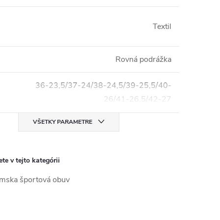
Textil
Rovná podrážka
36-23,5/37-24/38-24,5/39-25,5/40-
26/41-26,5/42-27
VŠETKY PARAMETRE
te v tejto kategórii
ska športová obuv