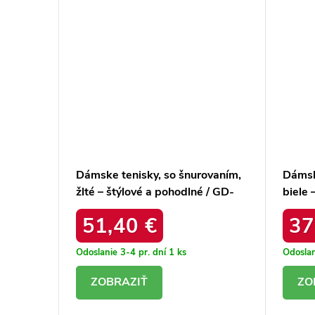
ovaním,
Dámske tenisky, so šnurovaním,
Dámsk
é /
žlté – štýlové a pohodlné / GD-
biele 
XF-223 YELLOW
2401
51,40 €
37
Odoslanie 3-4 pr. dní
1 ks
Odoslan
DETAIL
D