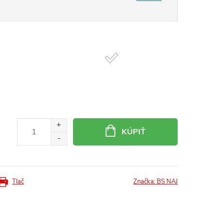
KÚPIŤ
Tlač
Značka:
BS NAJ