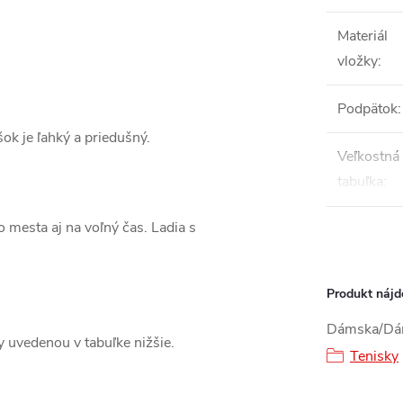
Materiál
vložky
:
Podpätok
:
šok je ľahký a priedušný.
Veľkostná
tabuľka
:
 mesta aj na voľný čas. Ladia s
Produkt nájde
Dámska/Dám
ky uvedenou v tabuľke nižšie.
Tenisky