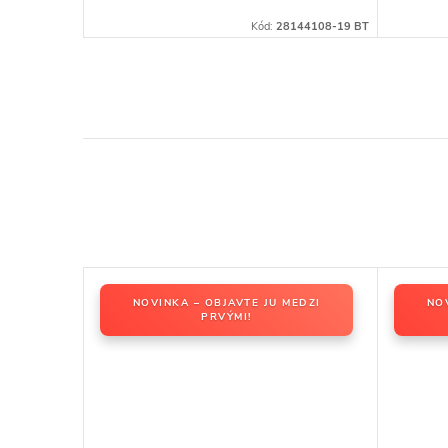
144081-21 BT
Kód:
28144108-19 BT
EDZI
NOVINKA – OBJAVTE JU MEDZI
NO
PRVÝMI!