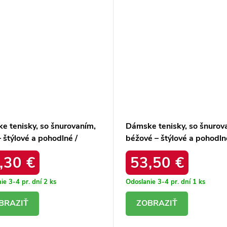
e tenisky, so šnurovaním,
Dámske tenisky, so šnurov
– štýlové a pohodlné /
béžové – štýlové a pohodln
850U BEIGE/WHT
GD-XW-1054 BEIGE/FUX
,30 €
53,50 €
ie 3-4 pr. dní
2 ks
Odoslanie 3-4 pr. dní
1 ks
ETAIL
DETAIL