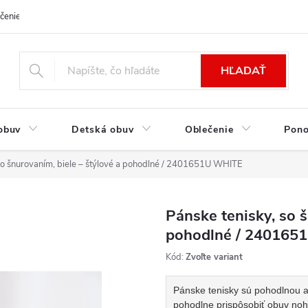
čenie a platba
Kontakt
Moja objednávka
Výmena / Vrátenie to
HĽADAŤ
obuv
Detská obuv
Oblečenie
Pon
so šnurovaním, biele – štýlové a pohodlné / 2401651U WHITE
Pánske tenisky, so š
pohodlné / 240165
Kód:
Zvoľte variant
Pánske tenisky sú pohodlnou 
pohodlne prispôsobiť obuv noh