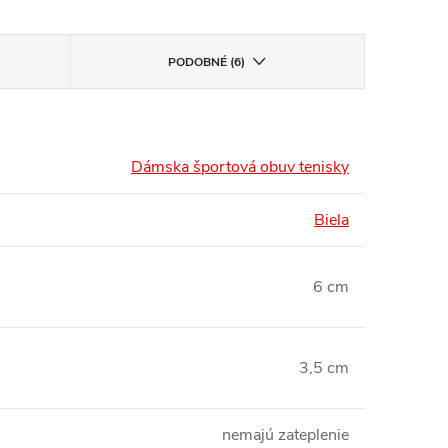
PODOBNÉ (6)
Dámska športová obuv tenisky
Biela
6 cm
3,5 cm
nemajú zateplenie