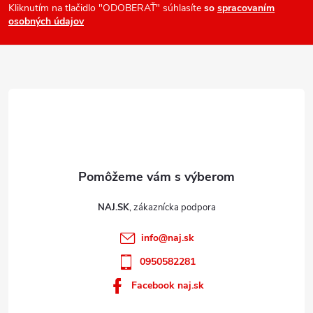
ä
Kliknutím na tlačidlo "ODOBERAŤ" súhlasíte
so
spracovaním
osobných údajov
t
i
e
NAJ.SK
info
@
naj.sk
0950582281
Facebook naj.sk