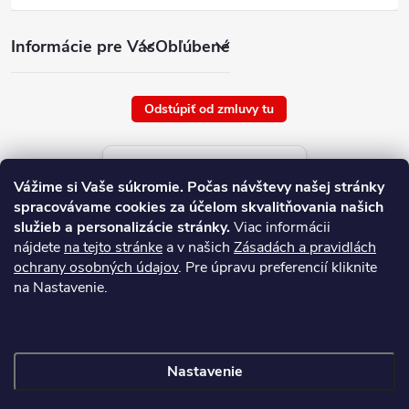
Informácie pre Vás
Obľúbené
Odstúpiť od zmluvy tu
Aktuálne ceny tovaru
Vážime si Vaše súkromie.
Počas návštevy našej stránky
platné od : 8/8/2026
spracovávame cookies za účelom skvalitňovania našich
služieb a personalizácie stránky.
Viac informácii
nájdete
na tejto stránke
a v našich
Zásadách a pravidlách
ochrany osobných údajov
. Pre úpravu preferencií kliknite
na Nastavenie.
Nastavenie