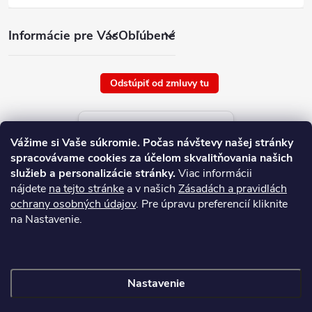
Informácie pre Vás
Obľúbené
Odstúpiť od zmluvy tu
Aktuálne ceny tovaru
Vážime si Vaše súkromie.
Počas návštevy našej stránky
platné od : 7/8/2026
spracovávame cookies za účelom skvalitňovania našich
služieb a personalizácie stránky.
Viac informácii
nájdete
na tejto stránke
a v našich
Zásadách a pravidlách
ochrany osobných údajov
. Pre úpravu preferencií kliknite
na Nastavenie.
Nastavenie