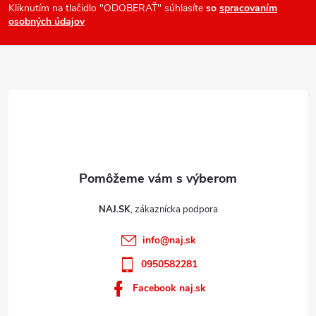
ä
Kliknutím na tlačidlo "ODOBERAŤ" súhlasíte
so
spracovaním
osobných údajov
t
i
e
NAJ.SK
info
@
naj.sk
0950582281
Facebook naj.sk