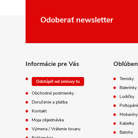
Z
Odoberať newsletter
á
p
ä
t
i
Informácie pre Vás
Obľúben
e
Tenisky
Odstúpiť od zmluvy tu
Balerínky
Obchodné podmienky
Lodičky
Doručenie a platba
Poltopán
Kontakt
Mokasíny
Moja objednávka
Kabelky
Výmena / Vrátenie tovaru
Batohy
Reklamácia