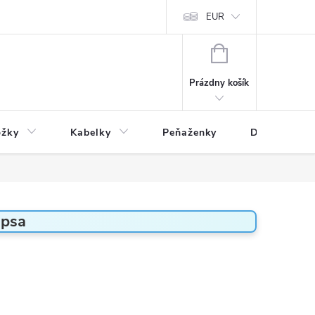
varu
Reklamácia
Podmienky ochrany osobných údajov
EUR
NÁKUPNÝ
KOŠÍK
Prázdny košík
ožky
Kabelky
Peňaženky
Drogéria
 psa