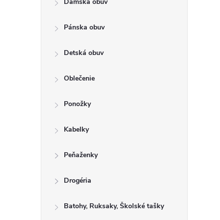
Dámska obuv
a
n
Pánska obuv
e
l
Detská obuv
Oblečenie
Ponožky
Kabelky
Peňaženky
Drogéria
Batohy, Ruksaky, Školské tašky