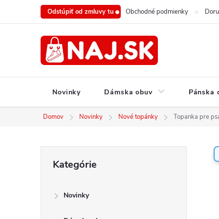
Prejsť
Odstúpiť od zmluvy tu
Obchodné podmienky
Doru
na
obsah
Novinky
Dámska obuv
Pánska 
Domov
Novinky
Nové topánky
Topanka pre ps
B
Preskočiť
Kategórie
o
kategórie
č
n
Novinky
ý
p