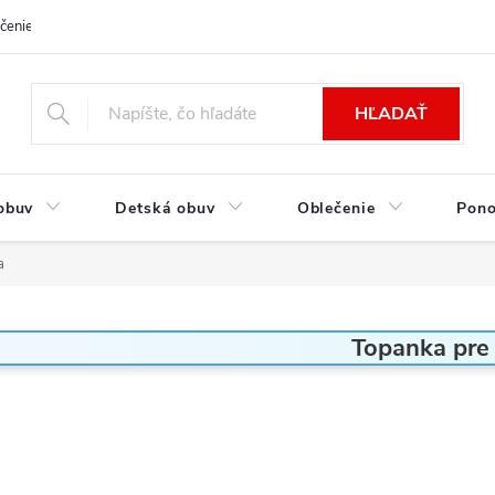
čenie a platba
Kontakt
Moja objednávka
Výmena / Vrátenie to
HĽADAŤ
obuv
Detská obuv
Oblečenie
Pon
a
Topanka pre