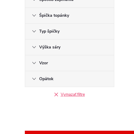
Špička topánky
Typ špičky
Výška sáry
Vzor
Opätok
Vymazať filtre