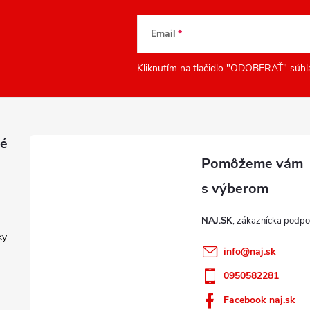
Email
Kliknutím na tlačidlo "ODOBERAŤ" súhl
é
NAJ.SK
ky
info
@
naj.sk
0950582281
Facebook naj.sk