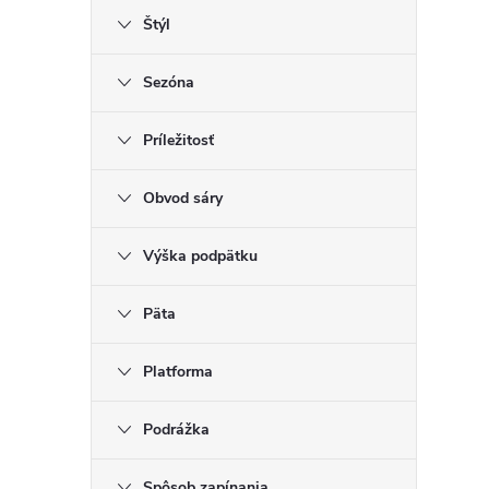
Štýl
Sezóna
Príležitosť
Obvod sáry
Výška podpätku
Päta
Platforma
Podrážka
Spôsob zapínania