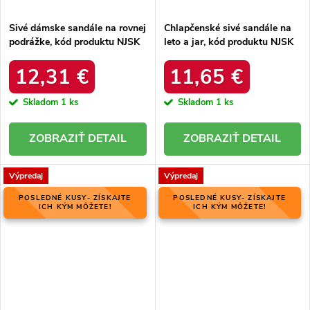
Sivé dámske sandále na rovnej
Chlapčenské sivé sandále na
podrážke, kód produktu NJSK
leto a jar, kód produktu NJSK
DS803/19S
BIF5267G
12,31 €
11,65 €
Skladom
1 ks
Skladom
1 ks
DETAIL
DETAIL
Výpredaj
Výpredaj
POSLEDNÉ KUSY- ZÍSKAJTE
POSLEDNÉ KUSY- ZÍSKAJTE
ICH KÝM MÔŽETE!
ICH KÝM MÔŽETE!