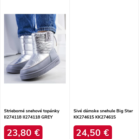
Strieborné snehové topánky
Sivé dámske snehule Big Star
II274118 II274118 GREY
KK274615 KK274615
PEWTER
23,80 €
24,50 €