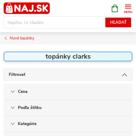
Prejsť
NÁKUPN
KOŠÍK
na
obsah
HĽADAŤ
Nové topánky
topánky clarks
Filtrovať
Cena
Podľa štítku
Kategórie