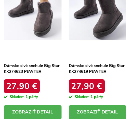
r
o
o
d
d
u
u
k
k
t
t
o
o
v
v
Dámske sivé snehule Big Star
Dámske sivé snehule Big Star
KK274623 PEWTER
KK274619 PEWTER
27,90 €
27,90 €
Skladom
1 pár/y
Skladom
1 pár/y
DETAIL
DETAIL