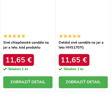
Sivé chlapčenské sandále na
Detské sivé sandále na jar a
jar a leto, kód produktu
leto HHS1707G
BIF5267G
11,65 €
11,65 €
Skladom
1 ks
Skladom
1 ks
DETAIL
DETAIL
O
v