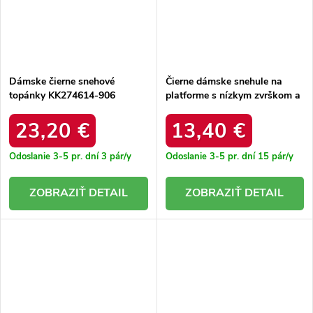
Dámske čierne snehové
Čierne dámske snehule na
topánky KK274614-906
platforme s nízkym zvrškom a
KK274614 906 BLACK
vyšívaným vzorom Greene.
MC-39 BLACK
23,20 €
13,40 €
Odoslanie 3-5 pr. dní
3 pár/y
Odoslanie 3-5 pr. dní
15 pár/y
DETAIL
DETAIL