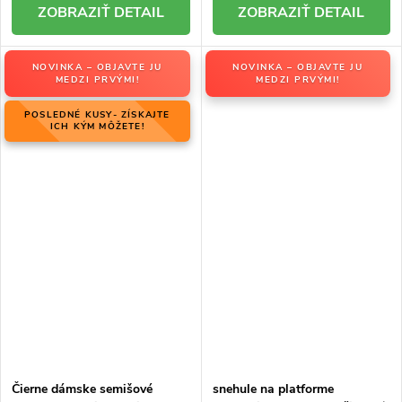
DETAIL
DETAIL
NOVINKA – OBJAVTE JU
NOVINKA – OBJAVTE JU
MEDZI PRVÝMI!
MEDZI PRVÝMI!
POSLEDNÉ KUSY- ZÍSKAJTE
ICH KÝM MÔŽETE!
Čierne dámske semišové
snehule na platforme