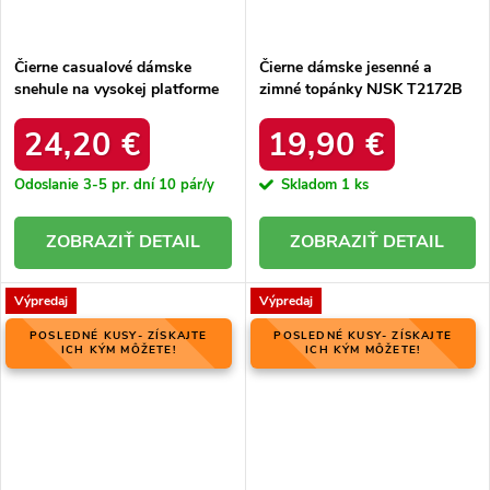
Čierne casualové dámske
Čierne dámske jesenné a
snehule na vysokej platforme
zimné topánky NJSK T2172B
Thaisa SJ24017 BLACK
24,20 €
19,90 €
Odoslanie 3-5 pr. dní
10 pár/y
Skladom
1 ks
DETAIL
DETAIL
Výpredaj
Výpredaj
POSLEDNÉ KUSY- ZÍSKAJTE
POSLEDNÉ KUSY- ZÍSKAJTE
ICH KÝM MÔŽETE!
ICH KÝM MÔŽETE!