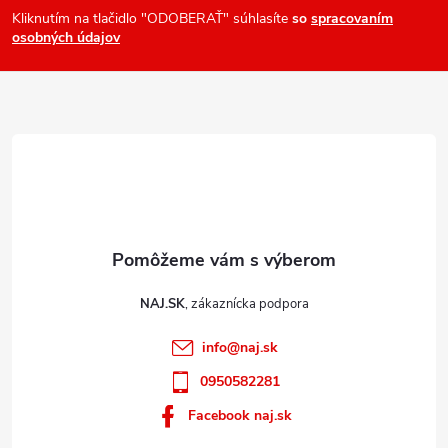
y
ä
Kliknutím na tlačidlo "ODOBERAŤ" súhlasíte
so
spracovaním
v
osobných údajov
t
ý
i
p
e
i
s
u
NAJ.SK
info
@
naj.sk
0950582281
Facebook naj.sk