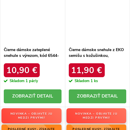
Čierne dámske zateplené
Čierne dámske snehule z EKO
snehule s výrezom, kód 6544-
semišu s kožušinkou,
21
platforma, M563 BLACK
10,90 €
11,90 €
Skladom
1 pár/y
Skladom
1 ks
DETAIL
DETAIL
NOVINKA – OBJAVTE JU
NOVINKA – OBJAVTE JU
MEDZI PRVÝMI!
MEDZI PRVÝMI!
POSLEDNÉ KUSY- ZÍSKAJTE
POSLEDNÉ KUSY- ZÍSKAJTE