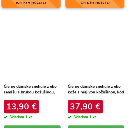
ICH KÝM MÔŽETE!
ICH KÝM MÔŽETE!
Čierne dámske snehule z eko
Čierne dámske snehule z eko
semišu s hrubou kožušinou,
kože s hrejivou kožušinou, kód
kód produktu 20213-4A
produktu DFSH370011
BLACK
BLACK
13,90 €
37,90 €
Skladom
1 ks
Skladom
1 ks