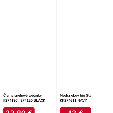
Čierne snehové topánky
Modrá obuv big Star
II274120 II274120 BLACK
KK274611 NAVY