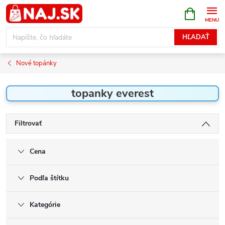
Prejsť
NÁKUPN
KOŠÍK
na
obsah
HĽADAŤ
Nové topánky
topanky everest
Filtrovať
Cena
Podľa štítku
Kategórie