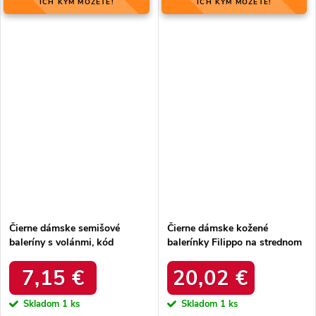
ICH KÝM MÔŽETE!
ICH KÝM MÔŽETE!
Čierne dámske semišové
Čierne dámske kožené
baleríny s volánmi, kód
balerínky Filippo na strednom
produktu NJSK C8086NE
podpätku, kód produktu NJSK
DS1394/20B
7,15 €
20,02 €
Skladom
1 ks
Skladom
1 ks