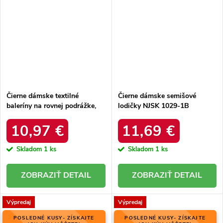
Čierne dámske textilné
Čierne dámske semišové
baleríny na rovnej podrážke,
lodičky NJSK 1029-1B
kód produktu NJSK LL-230B
10,97 €
11,69 €
Skladom
1 ks
Skladom
1 ks
DETAIL
DETAIL
Výpredaj
Výpredaj
POSLEDNÉ KUSY- ZÍSKAJTE
POSLEDNÉ KUSY- ZÍSKAJTE