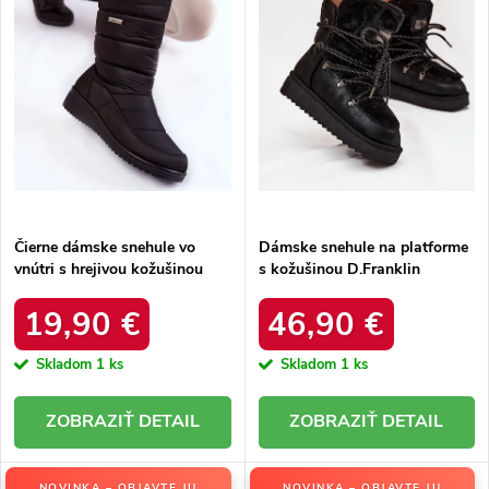
r
o
o
d
d
u
u
k
k
t
t
o
o
v
v
Čierne dámske snehule vo
Dámske snehule na platforme
vnútri s hrejivou kožušinou
s kožušinou D.Franklin
zateplené kód 22SN26-5028
DFSH37005 Čierne
BLACK
19,90 €
46,90 €
Skladom
1 ks
Skladom
1 ks
DETAIL
DETAIL
NOVINKA – OBJAVTE JU
NOVINKA – OBJAVTE JU