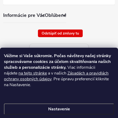
Informácie pre Vás
Obľúbené
Odstúpiť od zmluvy tu
Aktuálne ceny tovaru
Vážime si Vaše súkromie.
Počas návštevy našej stránky
platné od : 7/8/2026
spracovávame cookies za účelom skvalitňovania našich
služieb a personalizácie stránky.
Viac informácii
nájdete
na tejto stránke
a v našich
Zásadách a pravidlách
ochrany osobných údajov
. Pre úpravu preferencií kliknite
na Nastavenie.
Nastavenie