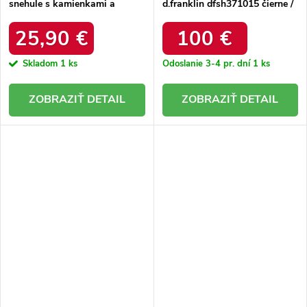
snehule s kamienkami a
d.franklin dfsh371015 čierne /
kožušinkou, kód produktu
DFSH371015 BLACK
W8009 BLACK
25,90 €
100 €
Skladom
1 ks
Odoslanie 3-4 pr. dní
1 ks
DETAIL
DETAIL