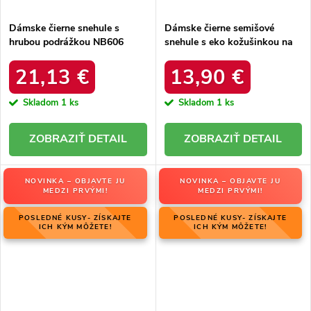
Dámske čierne snehule s
Dámske čierne semišové
hrubou podrážkou NB606
snehule s eko kožušinkou na
BLACK
zimu, kód produktu 20213-4A
BLACK
21,13 €
13,90 €
Skladom
1 ks
Skladom
1 ks
DETAIL
DETAIL
NOVINKA – OBJAVTE JU
NOVINKA – OBJAVTE JU
MEDZI PRVÝMI!
MEDZI PRVÝMI!
POSLEDNÉ KUSY- ZÍSKAJTE
POSLEDNÉ KUSY- ZÍSKAJTE
ICH KÝM MÔŽETE!
ICH KÝM MÔŽETE!