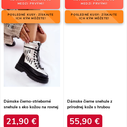
MEDZI PRVÝMI!
MEDZI PRVÝMI!
POSLEDNÉ KUSY- ZÍSKAJTE
POSLEDNÉ KUSY- ZÍSKAJTE
ICH KÝM MÔŽETE!
ICH KÝM MÔŽETE!
Dámske čierno-strieborné
Dámske čierne snehule z
snehule s eko kožou na rovnej
prírodnej kože s hrubou
podrážke, kód produktu 23-
podrážkou a zateplením, kód
34586 SREBRNY
produktu OO274A206
21,90 €
55,90 €