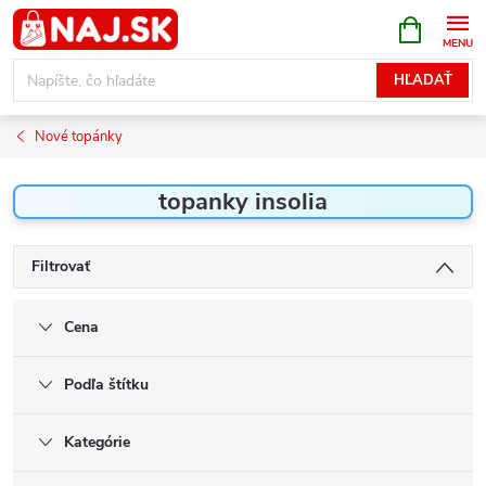
Prejsť
NÁKUPN
KOŠÍK
na
obsah
HĽADAŤ
Nové topánky
topanky insolia
Filtrovať
Cena
Podľa štítku
Kategórie