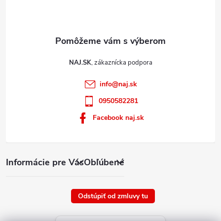
i
s
u
NAJ.SK
info
@
naj.sk
0950582281
Facebook naj.sk
Informácie pre Vás
Obľúbené
Odstúpiť od zmluvy tu