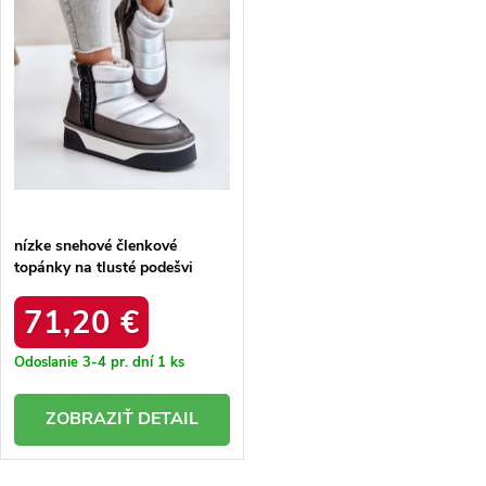
r
o
o
d
d
u
u
k
k
t
t
o
o
v
v
nízke snehové členkové
topánky na tlusté podešvi
d.franklin dfsh371010
strieborné / DFSH371010
71,20 €
SILVER
Odoslanie 3-4 pr. dní
1 ks
DETAIL