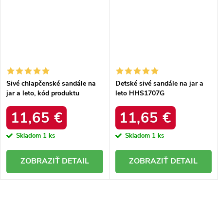
Sivé chlapčenské sandále na
Detské sivé sandále na jar a
jar a leto, kód produktu
leto HHS1707G
BIF5267G
11,65 €
11,65 €
Skladom
1 ks
Skladom
1 ks
DETAIL
DETAIL
O
v