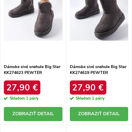
r
o
o
d
d
u
u
k
k
t
t
o
o
v
v
Dámske sivé snehule Big Star
Dámske sivé snehule Big Star
KK274623 PEWTER
KK274619 PEWTER
27,90 €
27,90 €
Skladom
1 pár/y
Skladom
1 pár/y
DETAIL
DETAIL