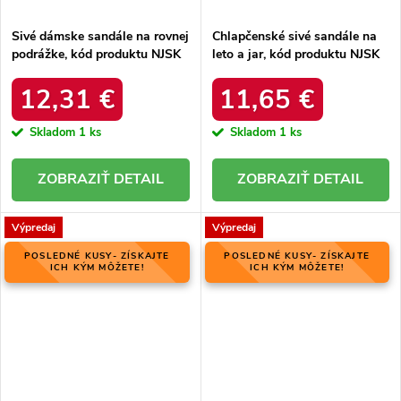
Sivé dámske sandále na rovnej
Chlapčenské sivé sandále na
podrážke, kód produktu NJSK
leto a jar, kód produktu NJSK
DS803/19S
BIF5267G
12,31 €
11,65 €
Skladom
1 ks
Skladom
1 ks
DETAIL
DETAIL
Výpredaj
Výpredaj
POSLEDNÉ KUSY- ZÍSKAJTE
POSLEDNÉ KUSY- ZÍSKAJTE
ICH KÝM MÔŽETE!
ICH KÝM MÔŽETE!