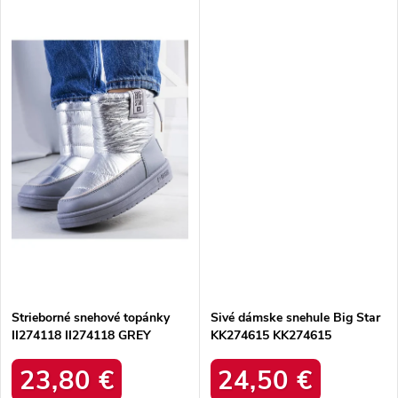
Strieborné snehové topánky
Sivé dámske snehule Big Star
II274118 II274118 GREY
KK274615 KK274615
PEWTER
23,80 €
24,50 €