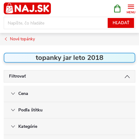
Prejsť
NÁKUPN
KOŠÍK
na
obsah
HĽADAŤ
Nové topánky
topanky jar leto 2018
Filtrovať
Cena
Podľa štítku
Kategórie