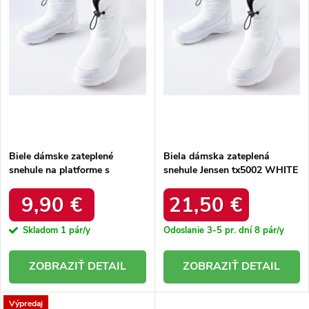
r
o
o
d
d
u
u
k
k
t
t
o
o
v
v
Biele dámske zateplené
Biela dámska zateplená
snehule na platforme s
snehule Jensen tx5002 WHITE
okrúhlou špičkou Inna TX5002
WHITE
9,90 €
21,50 €
Skladom
1 pár/y
Odoslanie 3-5 pr. dní
8 pár/y
DETAIL
DETAIL
Výpredaj