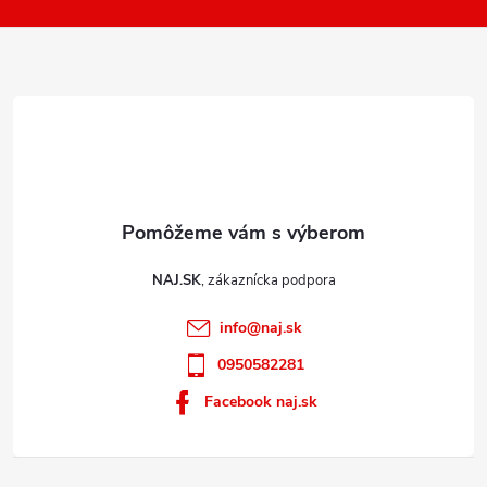
k
i
y
e
v
ý
p
i
s
u
NAJ.SK
info
@
naj.sk
0950582281
Facebook naj.sk