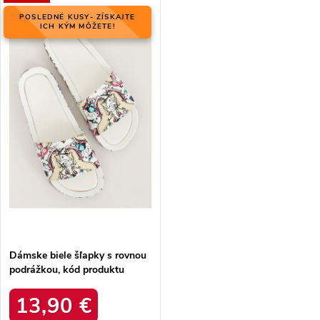
POSLEDNÉ KUSY- ZÍSKAJTE
ICH KÝM MÔŽETE!
Dámske biele šľapky s rovnou
podrážkou, kód produktu
CK83-P
13,90 €