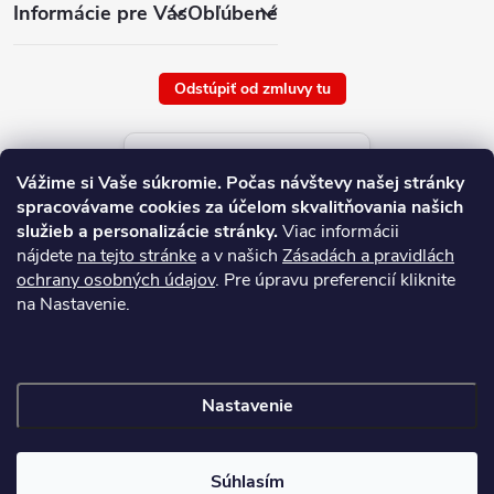
Informácie pre Vás
Obľúbené
Odstúpiť od zmluvy tu
Aktuálne ceny tovaru
Vážime si Vaše súkromie.
Počas návštevy našej stránky
platné od : 9/8/2026
spracovávame cookies za účelom skvalitňovania našich
služieb a personalizácie stránky.
Viac informácii
nájdete
na tejto stránke
a v našich
Zásadách a pravidlách
ochrany osobných údajov
. Pre úpravu preferencií kliknite
na Nastavenie.
Nastavenie
Copyright 2026
NAJ.SK
. Všetky práva vyhradené.
Súhlasím