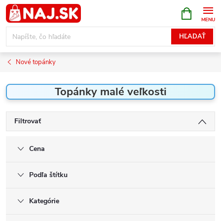
Prejsť
NÁKUPN
KOŠÍK
na
obsah
HĽADAŤ
Nové topánky
Topánky malé veľkosti
Filtrovať
Cena
Podľa štítku
Kategórie