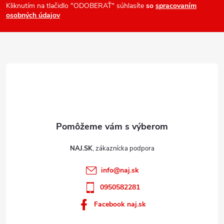
ä
Kliknutím na tlačidlo "ODOBERAŤ" súhlasíte
so
spracovaním
osobných údajov
t
i
e
NAJ.SK
info
@
naj.sk
0950582281
Facebook naj.sk