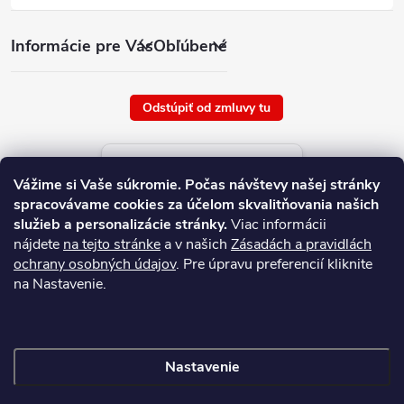
Informácie pre Vás
Obľúbené
Odstúpiť od zmluvy tu
Aktuálne ceny tovaru
Vážime si Vaše súkromie.
Počas návštevy našej stránky
platné od : 7/8/2026
spracovávame cookies za účelom skvalitňovania našich
služieb a personalizácie stránky.
Viac informácii
nájdete
na tejto stránke
a v našich
Zásadách a pravidlách
ochrany osobných údajov
. Pre úpravu preferencií kliknite
na Nastavenie.
Nastavenie