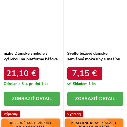
nízke Dámske snehule s
Svetlo béžové dámske
výšivkou na platforme béžove
semišové mokasíny s mašľou
taliah / 20402-4C BEIGE
na rovnej podrážke, kód
produktu NJSK X521BE
21,10 €
7,15 €
Odoslanie 3-4 pr. dní
1 ks
Skladom
1 ks
DETAIL
DETAIL
Výpredaj
Výpredaj
POSLEDNÉ KUSY- ZÍSKAJTE
POSLEDNÉ KUSY- ZÍSKAJTE
ICH KÝM MÔŽETE!
ICH KÝM MÔŽETE!