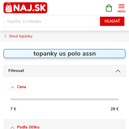
Prejsť
NÁKUPN
KOŠÍK
na
obsah
HĽADAŤ
Nové topánky
topanky us polo assn
Filtrovať
Cena
7
€
28
€
Podľa štítku