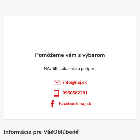
y
e
v
ý
p
i
s
u
NAJ.SK
info
@
naj.sk
0950582281
Facebook naj.sk
Informácie pre Vás
Obľúbené