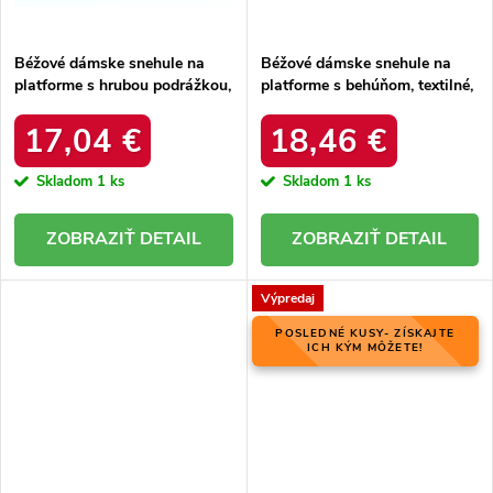
Béžové dámske snehule na
Béžové dámske snehule na
platforme s hrubou podrážkou,
platforme s behúňom, textilné,
zateplené, kód produktu 85-
kód produktu YY58BE
925 KHAKI
17,04 €
18,46 €
Skladom
1 ks
Skladom
1 ks
DETAIL
DETAIL
Výpredaj
POSLEDNÉ KUSY- ZÍSKAJTE
ICH KÝM MÔŽETE!