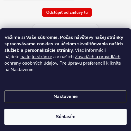
Odstúpiť od zmluvy tu
Aktuálne ceny tovaru
Vážime si Vaše súkromie.
Počas návštevy našej stránky
platné od : 8/8/2026
spracovávame cookies za účelom skvalitňovania našich
služieb a personalizácie stránky.
Viac informácii
nájdete
na tejto stránke
a v našich
Zásadách a pravidlách
ochrany osobných údajov
. Pre úpravu preferencií kliknite
na Nastavenie.
Nastavenie
Copyright 2026
NAJ.SK
. Všetky práva vyhradené.
Súhlasím
Vytvoril Shoptet