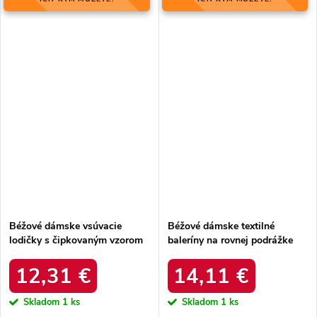
Béžové dámske vsúvacie
Béžové dámske textilné
lodičky s čipkovaným vzorom
baleríny na rovnej podrážke
z eko kože na 5cm podpätku,
NJSK 9270-14BE
kód produktu YQE18-1745BE
12,31 €
14,11 €
Skladom
1 ks
Skladom
1 ks