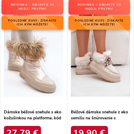
V
e
NOVINKA – OBJAVTE JU
NOVINKA – OBJAVTE JU
Najdrahšie
ý
MEDZI PRVÝMI!
MEDZI PRVÝMI!
n
p
Najpredávanejšie
i
POSLEDNÉ KUSY- ZÍSKAJTE
POSLEDNÉ KUSY- ZÍSKAJTE
i
ICH KÝM MÔŽETE!
ICH KÝM MÔŽETE!
e
Abecedne
s
p
p
r
r
o
o
d
d
u
u
k
k
t
t
o
o
v
v
Dámske béžové snehule s eko
Béžové dámske snehule z eko
kožušinkou na platforme, kód
semišu na šnúrovanie s
produktu MM274380 BEŻ
hrubšou podrážkou, kód
produktu C3016 BEIGE
27,79 €
19,90 €