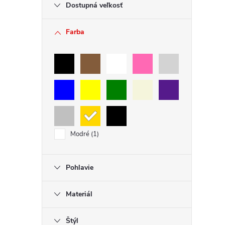
Dostupná veľkosť
ý
p
Farba
i
s
u
Modré
1
Pohlavie
Materiál
Štýl