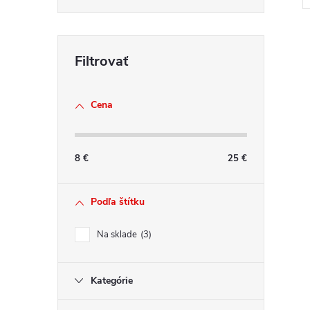
v
l
Cena
á
d
a
8
€
25
€
c
i
e
Podľa štítku
p
r
Na sklade
3
v
k
Kategórie
y
v