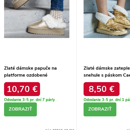
d
Zlaté dámske papuče na
Zlaté dámske zatepl
platforme ozdobené
snehule s páskom Cae
kožušinou s gumkou na päte
6433 GOLD 38 - GM
10,70 €
8,50 €
Asza HY88-58 GOLD
Odoslanie 3-5 pr. dní
7 pár/y
Odoslanie 3-5 pr. dní
1 pá
DETAIL
DETAIL