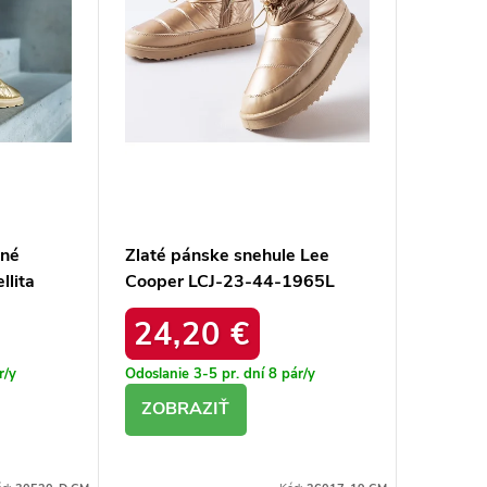
ené
Zlaté pánske snehule Lee
llita
Cooper LCJ-23-44-1965L
LCJ-23-44-1965L GOLD
24,20 €
r/y
Odoslanie 3-5 pr. dní
8 pár/y
DETAIL