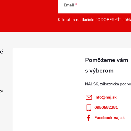
Email
Kliknutím na tlačidlo "ODOBERAŤ" súhl
é
NAJ.SK
ky
info
@
naj.sk
0950582281
Facebook naj.sk