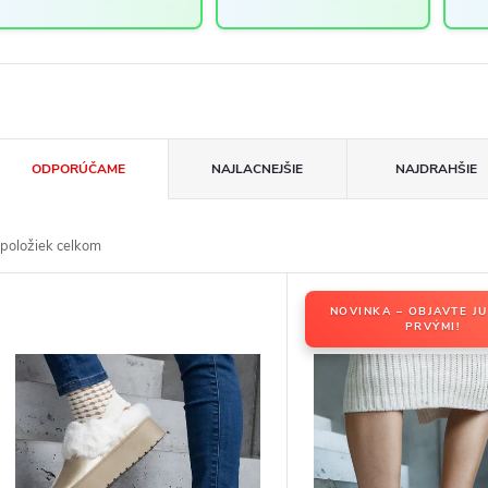
R
ODPORÚČAME
NAJLACNEJŠIE
NAJDRAHŠIE
d
položiek celkom
V
NOVINKA – OBJAVTE JU
PRVÝMI!
p
p
p
d