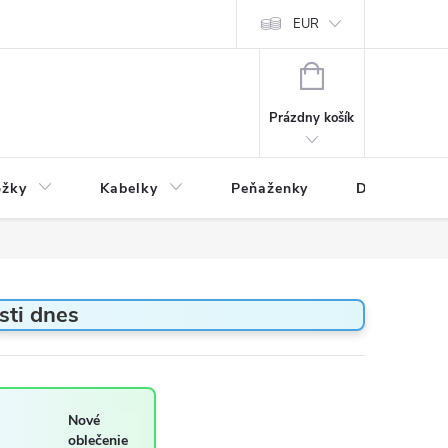
varu
Reklamácia
Podmienky ochrany osobných údajov
EUR
NÁKUPNÝ
KOŠÍK
Prázdny košík
ožky
Kabelky
Peňaženky
Drogéria
sti dnes
Nové
oblečenie