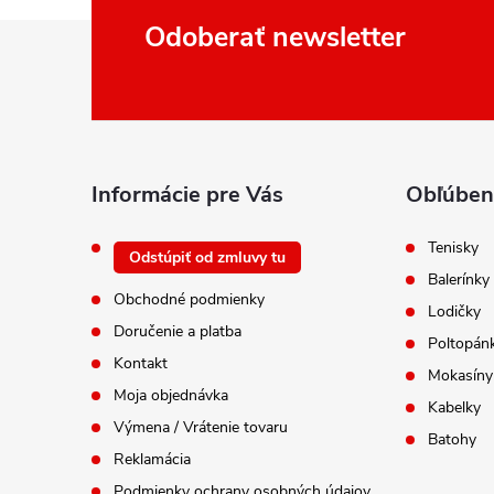
Z
Odoberať newsletter
á
p
ä
t
i
Informácie pre Vás
Obľúben
e
Tenisky
Odstúpiť od zmluvy tu
Balerínky
Obchodné podmienky
Lodičky
Doručenie a platba
Poltopán
Kontakt
Mokasíny
Moja objednávka
Kabelky
Výmena / Vrátenie tovaru
Batohy
Reklamácia
Podmienky ochrany osobných údajov