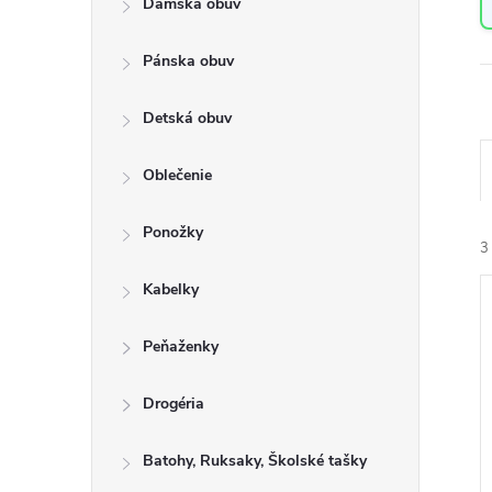
Dámska obuv
a
n
Pánska obuv
e
l
Detská obuv
Oblečenie
a
Ponožky
e
3
n
Kabelky
i
ý
e
Peňaženky
i
r
s
Drogéria
o
Batohy, Ruksaky, Školské tašky
r
u