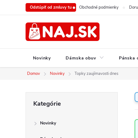
Prejsť
Odstúpiť od zmluvy tu
Obchodné podmienky
Doru
na
obsah
Novinky
Dámska obuv
Pánska 
Domov
Novinky
Topky zaujímavosti dnes
B
Preskočiť
Kategórie
o
kategórie
č
n
Novinky
ý
p