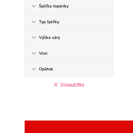
Špička topánky
Typ špičky
Výška sáry
Vzor
Opätok
Vymazať filtre