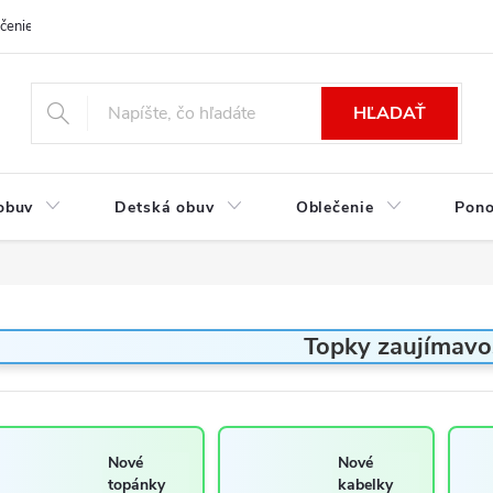
čenie a platba
Kontakt
Moja objednávka
Výmena / Vrátenie to
HĽADAŤ
obuv
Detská obuv
Oblečenie
Pon
Topky zaujímavo
Nové
Nové
topánky
kabelky