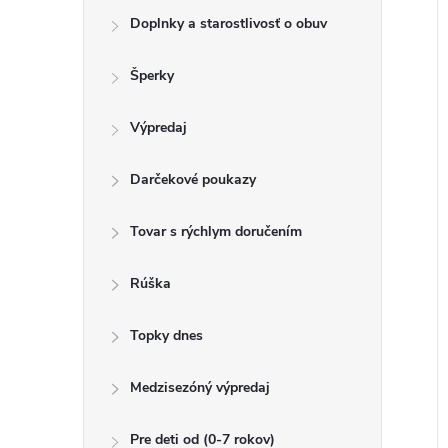
o
k
Doplnky a starostlivosť o obuv
t
u
o
Šperky
k
v
t
Výpredaj
o
v
Darčekové poukazy
Tovar s rýchlym doručením
Rúška
Topky dnes
Medzisezóný výpredaj
Pre deti od (0-7 rokov)