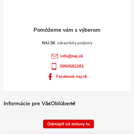
NAJ.SK
info
@
naj.sk
0950582281
Facebook naj.sk
Informácie pre Vás
Obľúbené
Odstúpiť od zmluvy tu