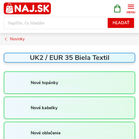
Prejsť
NÁKUPN
KOŠÍK
na
obsah
HĽADAŤ
Novinky
UK2 / EUR 35 Biela Textil
Nové topánky
Nové kabelky
Nové oblečenie