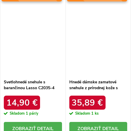
Svetlohnedé snehule s
Hnedé dámske zamatové
barančinou Lasso C2035-4
snehule z prírodnej kože s
KHAKI
hrubou kožušinou, kód
produktu W5821 COFFEE
14,90 €
35,89 €
Skladom
1 pár/y
Skladom
1 ks
DETAIL
DETAIL