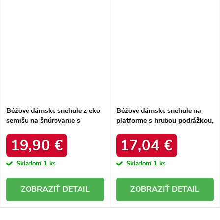
Béžové dámske snehule z eko
Béžové dámske snehule na
semišu na šnúrovanie s
platforme s hrubou podrážkou,
hrubšou podrážkou, kód
zateplené, kód produktu 85-
produktu C3016 BEIGE
925 KHAKI
19,90 €
17,04 €
Skladom
1 ks
Skladom
1 ks
DETAIL
DETAIL