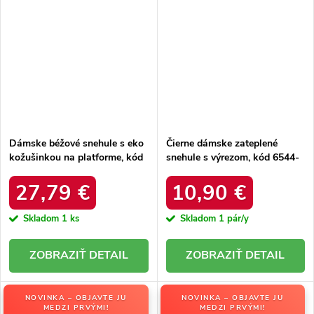
Dámske béžové snehule s eko
Čierne dámske zateplené
kožušinkou na platforme, kód
snehule s výrezom, kód 6544-
produktu MM274380 BEŻ
21
27,79 €
10,90 €
Skladom
1 ks
Skladom
1 pár/y
DETAIL
DETAIL
NOVINKA – OBJAVTE JU
NOVINKA – OBJAVTE JU
MEDZI PRVÝMI!
MEDZI PRVÝMI!