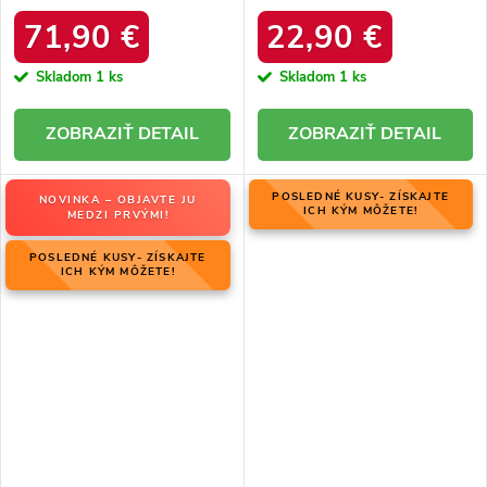
06769-02/00-4 ZIEMIA
zateplením z ovčej kože, kód
produktu OO274A098
71,90 €
22,90 €
Skladom
1 ks
Skladom
1 ks
DETAIL
DETAIL
POSLEDNÉ KUSY- ZÍSKAJTE
NOVINKA – OBJAVTE JU
ICH KÝM MÔŽETE!
MEDZI PRVÝMI!
POSLEDNÉ KUSY- ZÍSKAJTE
ICH KÝM MÔŽETE!