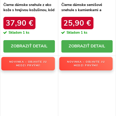
Čierne dámske snehule z eko
Čierne dámske semišové
kože s hrejivou kožušinou, kód
snehule s kamienkami a
produktu DFSH370011
kožušinkou, kód produktu
BLACK
W8009 BLACK
37,90 €
25,90 €
Skladom
1 ks
Skladom
1 ks
DETAIL
DETAIL
NOVINKA – OBJAVTE JU
NOVINKA – OBJAVTE JU
MEDZI PRVÝMI!
MEDZI PRVÝMI!