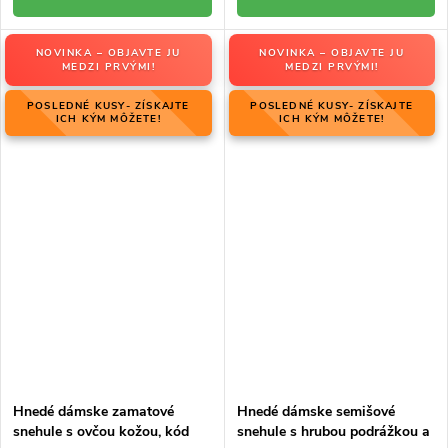
NOVINKA – OBJAVTE JU
NOVINKA – OBJAVTE JU
MEDZI PRVÝMI!
MEDZI PRVÝMI!
POSLEDNÉ KUSY- ZÍSKAJTE
POSLEDNÉ KUSY- ZÍSKAJTE
ICH KÝM MÔŽETE!
ICH KÝM MÔŽETE!
Hnedé dámske zamatové
Hnedé dámske semišové
snehule s ovčou kožou, kód
snehule s hrubou podrážkou a