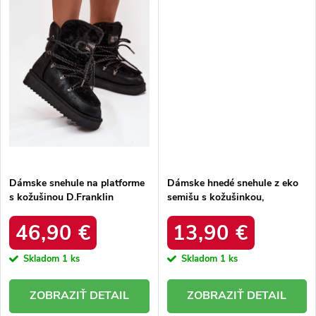
Dámske snehule na platforme
Dámske hnedé snehule z eko
s kožušinou D.Franklin
semišu s kožušinkou,
DFSH37005 Čierne
platforma – 20219-4K
LEOPARD
46,90 €
13,90 €
Skladom
1 ks
Skladom
1 ks
DETAIL
DETAIL