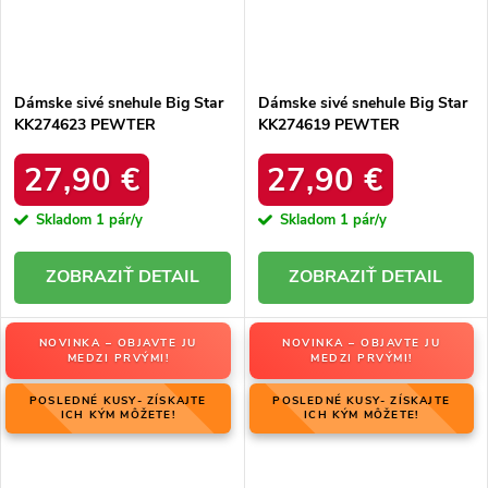
Dámske sivé snehule Big Star
Dámske sivé snehule Big Star
KK274623 PEWTER
KK274619 PEWTER
27,90 €
27,90 €
Skladom
1 pár/y
Skladom
1 pár/y
DETAIL
DETAIL
NOVINKA – OBJAVTE JU
NOVINKA – OBJAVTE JU
MEDZI PRVÝMI!
MEDZI PRVÝMI!
POSLEDNÉ KUSY- ZÍSKAJTE
POSLEDNÉ KUSY- ZÍSKAJTE
ICH KÝM MÔŽETE!
ICH KÝM MÔŽETE!