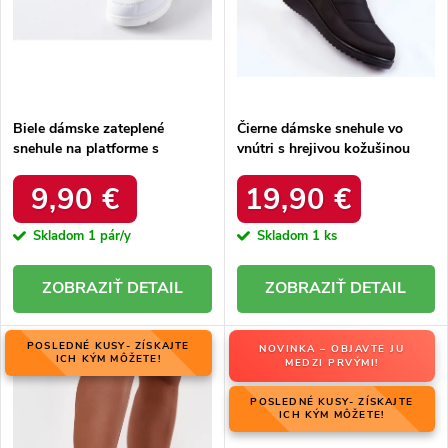
u
k
k
t
t
o
o
v
v
Biele dámske zateplené
Čierne dámske snehule vo
snehule na platforme s
vnútri s hrejivou kožušinou
okrúhlou špičkou Inna TX5002
zateplené kód 22SN26-5028
WHITE
BLACK
9,90 €
19,90 €
Skladom
1 pár/y
Skladom
1 ks
DETAIL
DETAIL
POSLEDNÉ KUSY- ZÍSKAJTE
NOVINKA – OBJAVTE JU
ICH KÝM MÔŽETE!
MEDZI PRVÝMI!
POSLEDNÉ KUSY- ZÍSKAJTE
ICH KÝM MÔŽETE!