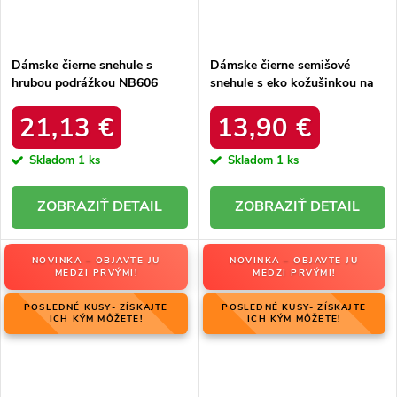
Dámske čierne snehule s
Dámske čierne semišové
hrubou podrážkou NB606
snehule s eko kožušinkou na
BLACK
zimu, kód produktu 20213-4A
BLACK
21,13 €
13,90 €
Skladom
1 ks
Skladom
1 ks
DETAIL
DETAIL
NOVINKA – OBJAVTE JU
NOVINKA – OBJAVTE JU
MEDZI PRVÝMI!
MEDZI PRVÝMI!
POSLEDNÉ KUSY- ZÍSKAJTE
POSLEDNÉ KUSY- ZÍSKAJTE
ICH KÝM MÔŽETE!
ICH KÝM MÔŽETE!