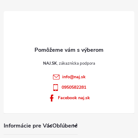
e
i
s
u
NAJ.SK
info
@
naj.sk
0950582281
Facebook naj.sk
Informácie pre Vás
Obľúbené