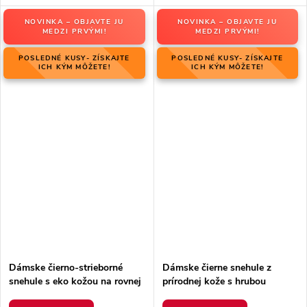
NOVINKA – OBJAVTE JU
NOVINKA – OBJAVTE JU
MEDZI PRVÝMI!
MEDZI PRVÝMI!
POSLEDNÉ KUSY- ZÍSKAJTE
POSLEDNÉ KUSY- ZÍSKAJTE
ICH KÝM MÔŽETE!
ICH KÝM MÔŽETE!
Dámske čierno-strieborné
Dámske čierne snehule z
snehule s eko kožou na rovnej
prírodnej kože s hrubou
podrážke, kód produktu 23-
podrážkou a zateplením, kód