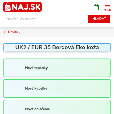
Prejsť
NÁKUPN
KOŠÍK
na
obsah
HĽADAŤ
Novinky
UK2 / EUR 35 Bordová Eko koža
Nové topánky
Nové kabelky
Nové oblečenie