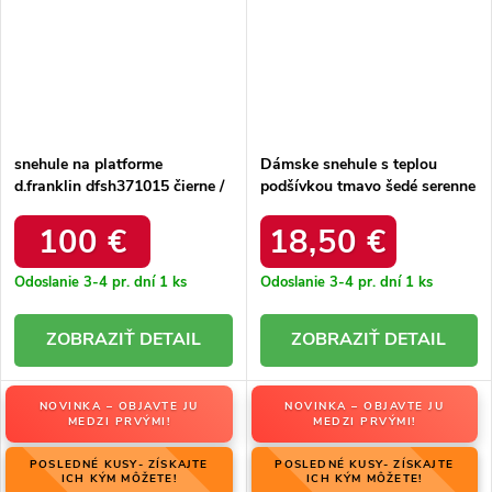
snehule na platforme
Dámske snehule s teplou
d.franklin dfsh371015 čierne /
podšívkou tmavo šedé serenne
DFSH371015 BLACK
/ Y145 KHAKI
100 €
18,50 €
Odoslanie 3-4 pr. dní
1 ks
Odoslanie 3-4 pr. dní
1 ks
DETAIL
DETAIL
NOVINKA – OBJAVTE JU
NOVINKA – OBJAVTE JU
MEDZI PRVÝMI!
MEDZI PRVÝMI!
POSLEDNÉ KUSY- ZÍSKAJTE
POSLEDNÉ KUSY- ZÍSKAJTE
ICH KÝM MÔŽETE!
ICH KÝM MÔŽETE!