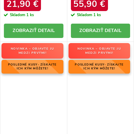
34586 SREBRNY
produktu OO274A206
21,90 €
55,90 €
Skladom
1 ks
Skladom
1 ks
DETAIL
DETAIL
NOVINKA – OBJAVTE JU
NOVINKA – OBJAVTE JU
MEDZI PRVÝMI!
MEDZI PRVÝMI!
POSLEDNÉ KUSY- ZÍSKAJTE
POSLEDNÉ KUSY- ZÍSKAJTE
ICH KÝM MÔŽETE!
ICH KÝM MÔŽETE!