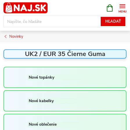
Prejsť
NÁKUPN
KOŠÍK
na
obsah
HĽADAŤ
Novinky
UK2 / EUR 35 Čierne Guma
Nové topánky
Nové kabelky
Nové oblečenie