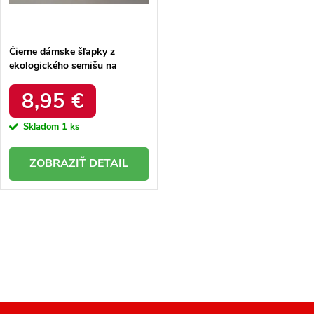
t
o
o
v
v
Čierne dámske šľapky z
ekologického semišu na
gumovej podrážke s behúňmi,
kód produktu G-5035
8,95 €
Skladom
1 ks
DETAIL
O
v
l
á
d