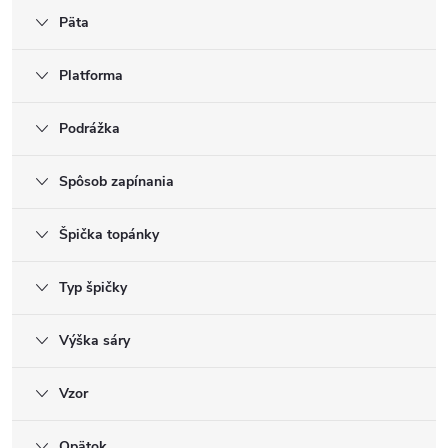
Päta
Platforma
Podrážka
Spôsob zapínania
Špička topánky
Typ špičky
Výška sáry
Vzor
Opätok