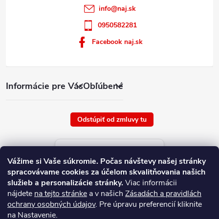
info
@
naj.sk
0950582281
Facebook naj.sk
Informácie pre Vás
Obľúbené
Odstúpiť od zmluvy tu
Aktuálne ceny tovaru
Vážime si Vaše súkromie.
Počas návštevy našej stránky
platné od : 8/8/2026
spracovávame cookies za účelom skvalitňovania našich
služieb a personalizácie stránky.
Viac informácii
nájdete
na tejto stránke
a v našich
Zásadách a pravidlách
ochrany osobných údajov
. Pre úpravu preferencií kliknite
na Nastavenie.