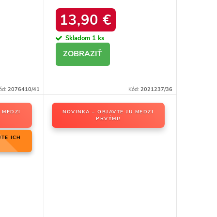
ACK
kód produktu 20213-4A
13,90 €
BLACK
Skladom
1 ks
DETAIL
ód:
2076410/41
Kód:
2021237/36
 MEDZI
NOVINKA – OBJAVTE JU MEDZI
PRVÝMI!
JTE ICH