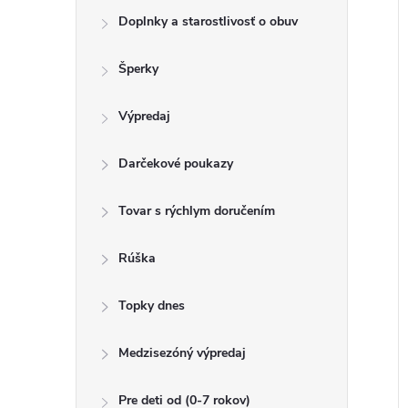
o
k
Doplnky a starostlivosť o obuv
t
u
o
Šperky
k
v
t
Výpredaj
o
v
Darčekové poukazy
Tovar s rýchlym doručením
Rúška
Topky dnes
Medzisezóný výpredaj
Pre deti od (0-7 rokov)