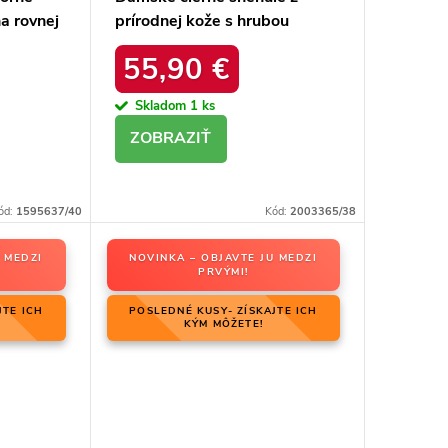
a rovnej
prírodnej kože s hrubou
ktu 23-
podrážkou a zateplením, kód
55,90 €
produktu OO274A206
Skladom
1 ks
DETAIL
ód:
1595637/40
Kód:
2003365/38
 MEDZI
NOVINKA – OBJAVTE JU MEDZI
PRVÝMI!
JTE ICH
POSLEDNÉ KUSY- ZÍSKAJTE ICH
KÝM MÔŽETE!