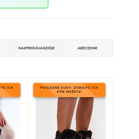
NAJPREDÁVANEJŠIE
ABECEDNE
JTE ICH
POSLEDNÉ KUSY- ZÍSKAJTE ICH
KÝM MÔŽETE!