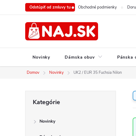
Prejsť
Odstúpiť od zmluvy tu
Obchodné podmienky
Doru
na
obsah
Novinky
Dámska obuv
Pánska 
Domov
Novinky
UK2 / EUR 35 Fuchsia Nilon
B
Preskočiť
Kategórie
o
kategórie
č
n
Novinky
ý
p