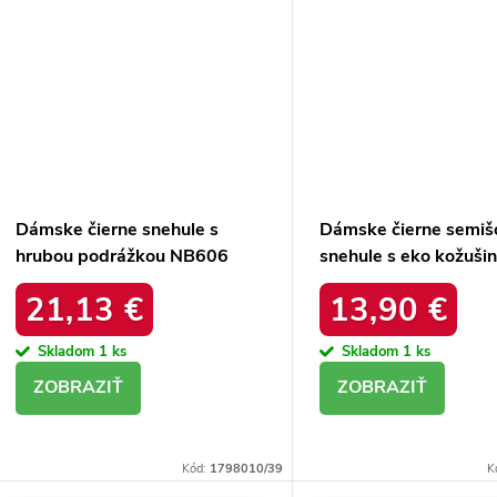
Dámske čierne snehule s
Dámske čierne semiš
hrubou podrážkou NB606
snehule s eko kožuši
BLACK
zimu, kód produktu 
21,13 €
13,90 €
4A BLACK
Skladom
1 ks
Skladom
1 ks
DETAIL
DETAIL
Kód:
1798010/39
K