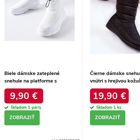
d
Biele dámske zateplené
Čierne dámske snehu
snehule na platforme s
vnútri s hrejivou kožu
okrúhlou špičkou Inna
zateplené kód 22SN
9,90 €
19,90 €
TX5002 WHITE
BLACK
Skladom
1 pár/y
Skladom
1 ks
DETAIL
DETAIL