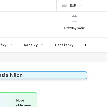
varu
Reklamácia
Podmienky ochrany osobných údajov
EUR
NÁKUPNÝ
KOŠÍK
Prázdny košík
ožky
Kabelky
Peňaženky
Drogéria
sia Nilon
Nové
oblečenie