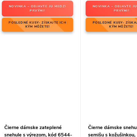
NOVINKA – OBJAVTE JU MEDZI
NOVINKA – OBJAVTE JU
PRVÝMI!
PRVÝMI!
POSLEDNÉ KUSY- ZÍSKAJTE ICH
POSLEDNÉ KUSY- ZÍSKA
KÝM MÔŽETE!
KÝM MÔŽETE!
Čierne dámske zateplené
Čierne dámske snehu
snehule s výrezom, kód 6544-
semišu s kožušinkou,