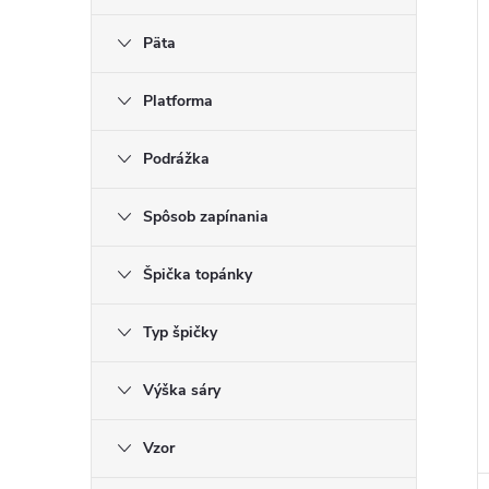
Päta
Platforma
Podrážka
Spôsob zapínania
Špička topánky
Typ špičky
Výška sáry
Vzor