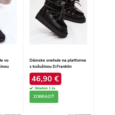
le vo
Dámske snehule na platforme
šinou
s kožušinou D.Franklin
26-5028
DFSH37005 Čierne
46,90 €
Skladom
1 ks
DETAIL