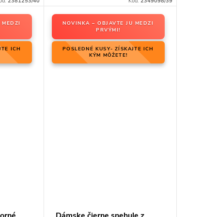
ód:
2381253/40
Kód:
2349098/39
 MEDZI
NOVINKA – OBJAVTE JU MEDZI
PRVÝMI!
JTE ICH
POSLEDNÉ KUSY- ZÍSKAJTE ICH
KÝM MÔŽETE!
borné
Dámske čierne snehule z