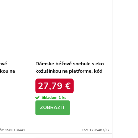
ové
Dámske béžové snehule s eko
nkou na
kožušinkou na platforme, kód
20213-
produktu MM274380 BEŻ
27,79 €
Skladom
1 ks
DETAIL
ód:
1580136/41
Kód:
1795487/37