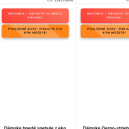
Kód:
2381256/40
K
NOVINKA – OBJAVTE JU MEDZI
NOVINKA – OBJAVTE JU
PRVÝMI!
PRVÝMI!
POSLEDNÉ KUSY- ZÍSKAJTE ICH
POSLEDNÉ KUSY- ZÍSKA
KÝM MÔŽETE!
KÝM MÔŽETE!
Dámske hnedé snehule z eko
Dámske čierno-strie