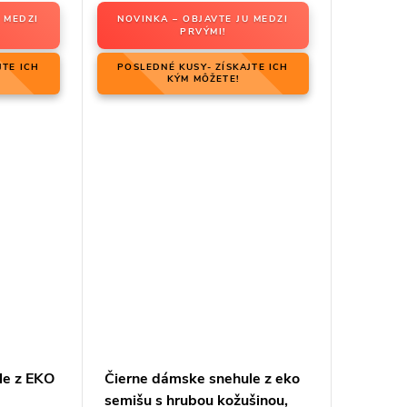
 MEDZI
NOVINKA – OBJAVTE JU MEDZI
PRVÝMI!
JTE ICH
POSLEDNÉ KUSY- ZÍSKAJTE ICH
KÝM MÔŽETE!
le z EKO
Čierne dámske snehule z eko
semišu s hrubou kožušinou,