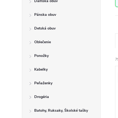
Dámska obuv
a
n
Pánska obuv
e
l
Detská obuv
Oblečenie
a
Ponožky
e
7
n
Kabelky
i
ý
e
Peňaženky
i
r
s
Drogéria
o
Batohy, Ruksaky, Školské tašky
r
u