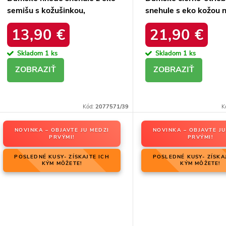
semišu s kožušinkou,
snehule s eko kožou n
platforma – 20219-4K
podrážke, kód produ
13,90 €
21,90 €
LEOPARD
34586 SREBRNY
Skladom
1 ks
Skladom
1 ks
DETAIL
DETAIL
Kód:
2077571/39
K
NOVINKA – OBJAVTE JU MEDZI
NOVINKA – OBJAVTE JU
PRVÝMI!
PRVÝMI!
POSLEDNÉ KUSY- ZÍSKAJTE ICH
POSLEDNÉ KUSY- ZÍSKA
KÝM MÔŽETE!
KÝM MÔŽETE!