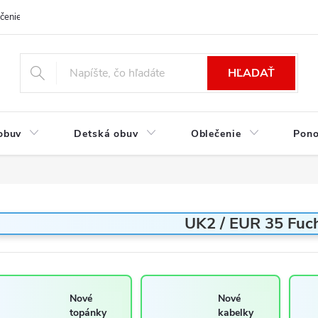
čenie a platba
Kontakt
Moja objednávka
Výmena / Vrátenie to
HĽADAŤ
obuv
Detská obuv
Oblečenie
Pon
UK2 / EUR 35 Fuch
Nové
Nové
topánky
kabelky