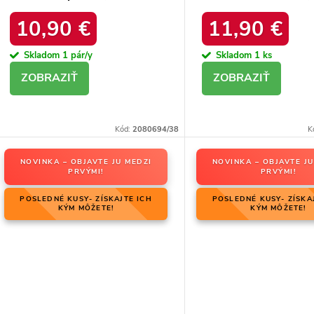
21
platforma, M563 BL
10,90 €
11,90 €
Skladom
1 pár/y
Skladom
1 ks
DETAIL
DETAIL
Kód:
2080694/38
K
NOVINKA – OBJAVTE JU MEDZI
NOVINKA – OBJAVTE JU
PRVÝMI!
PRVÝMI!
POSLEDNÉ KUSY- ZÍSKAJTE ICH
POSLEDNÉ KUSY- ZÍSKA
KÝM MÔŽETE!
KÝM MÔŽETE!