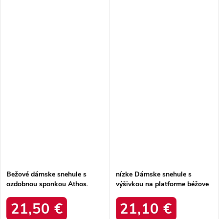
Bežové dámske snehule s
nízke Dámske snehule s
ozdobnou sponkou Athos.
výšivkou na platforme béžove
8375-PA BEIGE
taliah / 20402-4C BEIGE
21,50 €
21,10 €