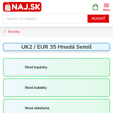
Prejsť
NÁKUPN
KOŠÍK
na
obsah
HĽADAŤ
Novinky
UK2 / EUR 35 Hnedá Semiš
Nové topánky
Nové kabelky
Nové oblečenie