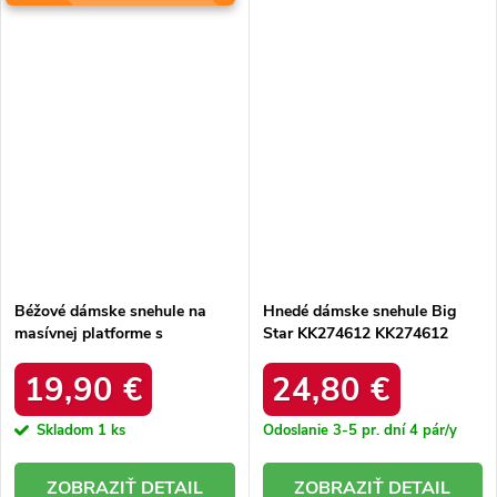
Béžové dámske snehule na
Hnedé dámske snehule Big
masívnej platforme s
Star KK274612 KK274612
kožušinovou izoláciou, kód
BROWN
produktu KK274194 BEŻ
19,90 €
24,80 €
Skladom
1 ks
Odoslanie 3-5 pr. dní
4 pár/y
DETAIL
DETAIL