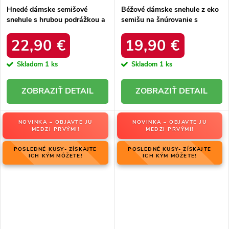
Hnedé dámske semišové
Béžové dámske snehule z eko
snehule s hrubou podrážkou a
semišu na šnúrovanie s
zateplením z ovčej kože, kód
hrubšou podrážkou, kód
produktu OO274A098
produktu C3016 BEIGE
22,90 €
19,90 €
Skladom
1 ks
Skladom
1 ks
DETAIL
DETAIL
NOVINKA – OBJAVTE JU
NOVINKA – OBJAVTE JU
MEDZI PRVÝMI!
MEDZI PRVÝMI!
POSLEDNÉ KUSY- ZÍSKAJTE
POSLEDNÉ KUSY- ZÍSKAJTE
ICH KÝM MÔŽETE!
ICH KÝM MÔŽETE!