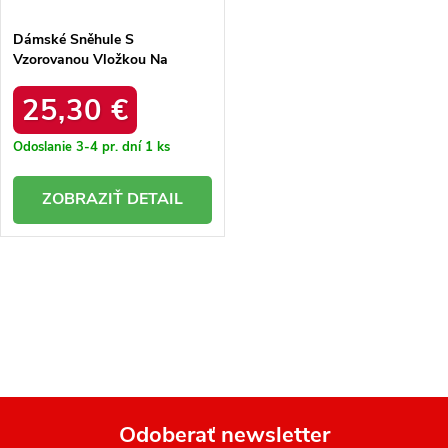
Dámské Sněhule S
Vzorovanou Vložkou Na
Platformě Camel Avatharia
25,30 €
Odoslanie 3-4 pr. dní
1 ks
DETAIL
O
v
l
á
d
a
Odoberať newsletter
c