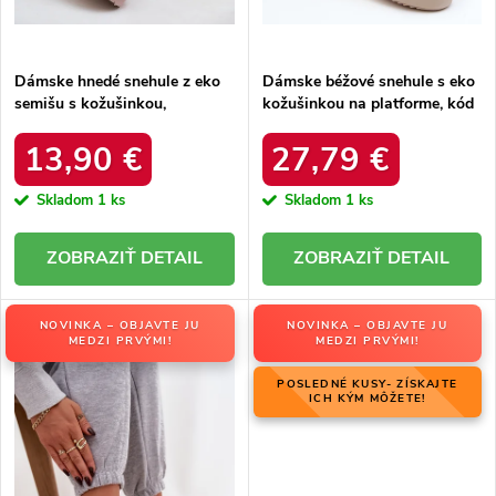
t
o
o
v
v
Dámske hnedé snehule z eko
Dámske béžové snehule s eko
semišu s kožušinkou,
kožušinkou na platforme, kód
platforma – 20219-4K
produktu MM274380 BEŻ
LEOPARD
13,90 €
27,79 €
Skladom
1 ks
Skladom
1 ks
DETAIL
DETAIL
NOVINKA – OBJAVTE JU
NOVINKA – OBJAVTE JU
MEDZI PRVÝMI!
MEDZI PRVÝMI!
POSLEDNÉ KUSY- ZÍSKAJTE
ICH KÝM MÔŽETE!