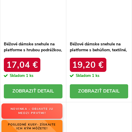
Béžové dámske snehule na
Béžové dámske snehule na
platforme s hrubou podrážkou,
platforme s behúňom, textilné,
zateplené, kód produktu 85-
kód produktu UA-1833WI/R
925 KHAKI
17,04 €
19,20 €
Skladom
1 ks
Skladom
1 ks
DETAIL
DETAIL
NOVINKA – OBJAVTE JU
MEDZI PRVÝMI!
POSLEDNÉ KUSY- ZÍSKAJTE
ICH KÝM MÔŽETE!