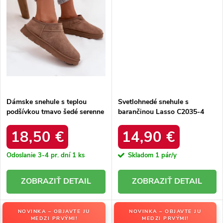
Dámske snehule s teplou
Svetlohnedé snehule s
podšívkou tmavo šedé serenne
barančinou Lasso C2035-4
/ Y145 KHAKI
KHAKI
18,50 €
14,90 €
Odoslanie 3-4 pr. dní
1 ks
Skladom
1 pár/y
DETAIL
DETAIL
NOVINKA – OBJAVTE JU
NOVINKA – OBJAVTE JU
MEDZI PRVÝMI!
MEDZI PRVÝMI!