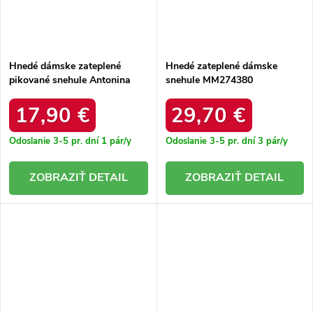
Hnedé dámske zateplené
Hnedé zateplené dámske
pikované snehule Antonina
snehule MM274380
HO-1034, kód produktu
MM274380 BEIGE
27061-B
17,90 €
29,70 €
Odoslanie 3-5 pr. dní
1 pár/y
Odoslanie 3-5 pr. dní
3 pár/y
DETAIL
DETAIL