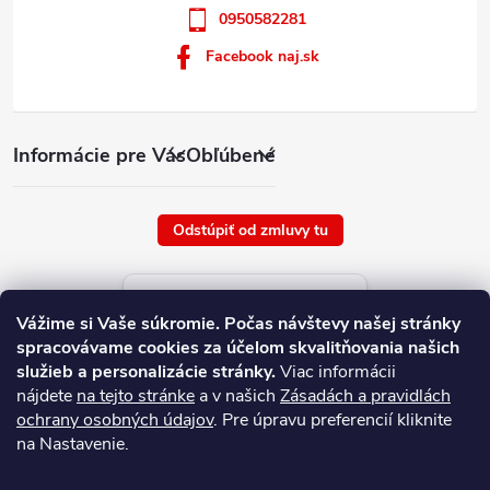
0950582281
Facebook naj.sk
Informácie pre Vás
Obľúbené
Odstúpiť od zmluvy tu
Aktuálne ceny tovaru
Vážime si Vaše súkromie.
Počas návštevy našej stránky
platné od : 7/8/2026
spracovávame cookies za účelom skvalitňovania našich
služieb a personalizácie stránky.
Viac informácii
nájdete
na tejto stránke
a v našich
Zásadách a pravidlách
ochrany osobných údajov
. Pre úpravu preferencií kliknite
na Nastavenie.