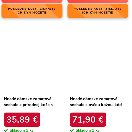
POSLEDNÉ KUSY- ZÍSKAJTE
POSLEDNÉ KUSY- ZÍSKAJTE
ICH KÝM MÔŽETE!
ICH KÝM MÔŽETE!
Hnedé dámske zamatové
Hnedé dámske zamatové
snehule z prírodnej kože s
snehule s ovčou kožou, kód
hrubou kožušinou, kód
06769-02/00-4 ZIEMIA
produktu W5821 COFFEE
35,89 €
71,90 €
Skladom
1 ks
Skladom
1 ks