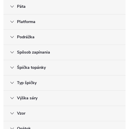
Päta
Platforma
Podrážka
Spôsob zapínania
Špička topánky
Typ špičky
Výška sáry
Vzor
Opätok