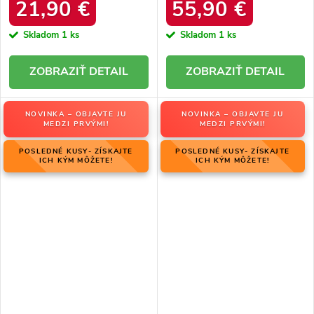
34586 SREBRNY
produktu OO274A206
21,90 €
55,90 €
Skladom
1 ks
Skladom
1 ks
DETAIL
DETAIL
NOVINKA – OBJAVTE JU
NOVINKA – OBJAVTE JU
MEDZI PRVÝMI!
MEDZI PRVÝMI!
POSLEDNÉ KUSY- ZÍSKAJTE
POSLEDNÉ KUSY- ZÍSKAJTE
ICH KÝM MÔŽETE!
ICH KÝM MÔŽETE!