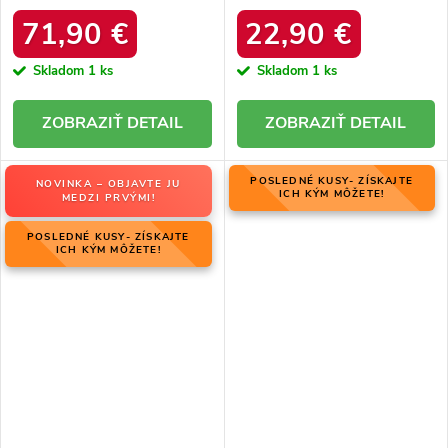
06769-02/00-4 ZIEMIA
zateplením z ovčej kože, kód
produktu OO274A098
71,90 €
22,90 €
Skladom
1 ks
Skladom
1 ks
DETAIL
DETAIL
POSLEDNÉ KUSY- ZÍSKAJTE
NOVINKA – OBJAVTE JU
ICH KÝM MÔŽETE!
MEDZI PRVÝMI!
POSLEDNÉ KUSY- ZÍSKAJTE
ICH KÝM MÔŽETE!