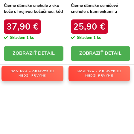
Čierne dámske snehule z eko
Čierne dámske semišové
kože s hrejivou kožušinou, kód
snehule s kamienkami a
produktu DFSH370011
kožušinkou, kód produktu
BLACK
W8009 BLACK
37,90 €
25,90 €
Skladom
1 ks
Skladom
1 ks
DETAIL
DETAIL
NOVINKA – OBJAVTE JU
NOVINKA – OBJAVTE JU
MEDZI PRVÝMI!
MEDZI PRVÝMI!