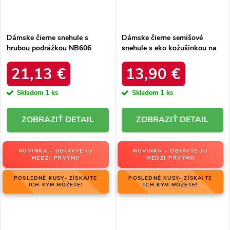
Dámske čierne snehule s
Dámske čierne semišové
hrubou podrážkou NB606
snehule s eko kožušinkou na
BLACK
zimu, kód produktu 20213-4A
BLACK
21,13 €
13,90 €
Skladom
1 ks
Skladom
1 ks
DETAIL
DETAIL
NOVINKA – OBJAVTE JU
NOVINKA – OBJAVTE JU
MEDZI PRVÝMI!
MEDZI PRVÝMI!
POSLEDNÉ KUSY- ZÍSKAJTE
POSLEDNÉ KUSY- ZÍSKAJTE
ICH KÝM MÔŽETE!
ICH KÝM MÔŽETE!