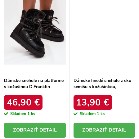
Dámske snehule na platforme
Dámske hnedé snehule z eko
s kožušinou D.Franklin
semišu s kožušinkou,
DFSH37005 Čierne
platforma – 20219-4K
LEOPARD
46,90 €
13,90 €
Skladom
1 ks
Skladom
1 ks
DETAIL
DETAIL