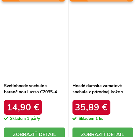
Svetlohnedé snehule s
Hnedé dámske zamatové
barančinou Lasso C2035-4
snehule z prírodnej kože s
KHAKI
hrubou kožušinou, kód
produktu W5821 COFFEE
14,90 €
35,89 €
Skladom
1 pár/y
Skladom
1 ks
DETAIL
DETAIL