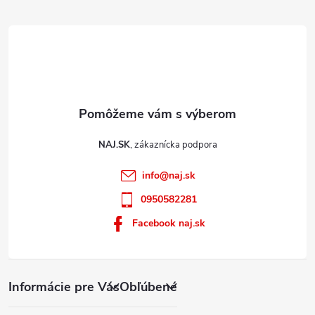
e
i
s
u
NAJ.SK
info
@
naj.sk
0950582281
Facebook naj.sk
Informácie pre Vás
Obľúbené