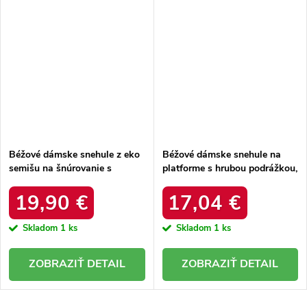
Béžové dámske snehule z eko
Béžové dámske snehule na
semišu na šnúrovanie s
platforme s hrubou podrážkou,
hrubšou podrážkou, kód
zateplené, kód produktu 85-
produktu C3016 BEIGE
925 KHAKI
19,90 €
17,04 €
Skladom
1 ks
Skladom
1 ks
DETAIL
DETAIL