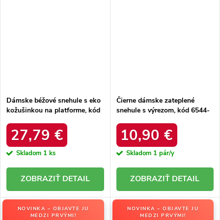
Dámske béžové snehule s eko
Čierne dámske zateplené
kožušinkou na platforme, kód
snehule s výrezom, kód 6544-
produktu MM274380 BEŻ
21
27,79 €
10,90 €
Skladom
1 ks
Skladom
1 pár/y
DETAIL
DETAIL
NOVINKA – OBJAVTE JU
NOVINKA – OBJAVTE JU
MEDZI PRVÝMI!
MEDZI PRVÝMI!