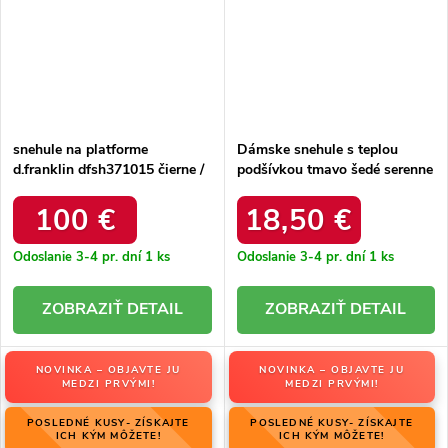
snehule na platforme
Dámske snehule s teplou
d.franklin dfsh371015 čierne /
podšívkou tmavo šedé serenne
DFSH371015 BLACK
/ Y145 KHAKI
100 €
18,50 €
Odoslanie 3-4 pr. dní
1 ks
Odoslanie 3-4 pr. dní
1 ks
DETAIL
DETAIL
NOVINKA – OBJAVTE JU
NOVINKA – OBJAVTE JU
MEDZI PRVÝMI!
MEDZI PRVÝMI!
POSLEDNÉ KUSY- ZÍSKAJTE
POSLEDNÉ KUSY- ZÍSKAJTE
ICH KÝM MÔŽETE!
ICH KÝM MÔŽETE!