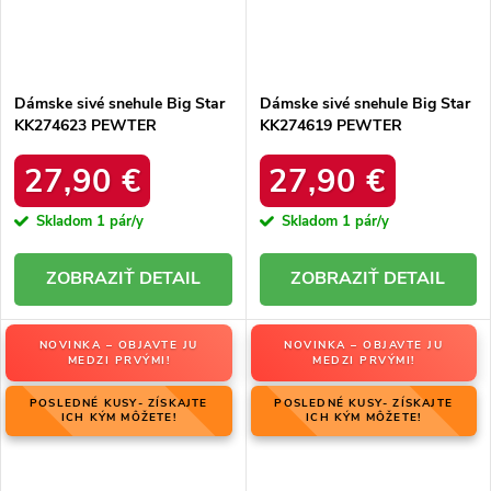
Dámske sivé snehule Big Star
Dámske sivé snehule Big Star
KK274623 PEWTER
KK274619 PEWTER
27,90 €
27,90 €
Skladom
1 pár/y
Skladom
1 pár/y
DETAIL
DETAIL
NOVINKA – OBJAVTE JU
NOVINKA – OBJAVTE JU
MEDZI PRVÝMI!
MEDZI PRVÝMI!
POSLEDNÉ KUSY- ZÍSKAJTE
POSLEDNÉ KUSY- ZÍSKAJTE
ICH KÝM MÔŽETE!
ICH KÝM MÔŽETE!