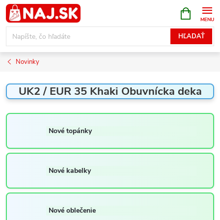
Prejsť
NÁKUPN
KOŠÍK
na
obsah
HĽADAŤ
Novinky
UK2 / EUR 35 Khaki Obuvnícka deka
Nové topánky
Nové kabelky
Nové oblečenie