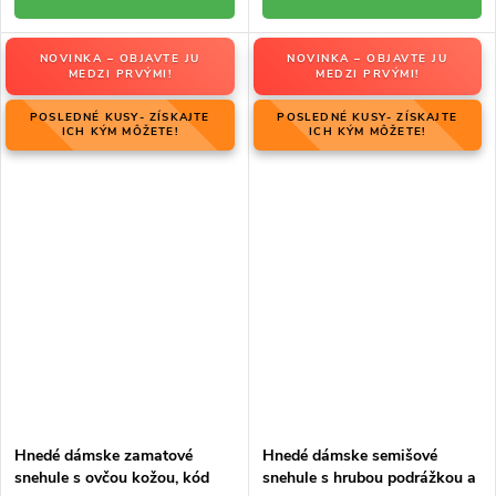
NOVINKA – OBJAVTE JU
NOVINKA – OBJAVTE JU
MEDZI PRVÝMI!
MEDZI PRVÝMI!
POSLEDNÉ KUSY- ZÍSKAJTE
POSLEDNÉ KUSY- ZÍSKAJTE
ICH KÝM MÔŽETE!
ICH KÝM MÔŽETE!
Hnedé dámske zamatové
Hnedé dámske semišové
snehule s ovčou kožou, kód
snehule s hrubou podrážkou a