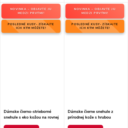
NOVINKA – OBJAVTE JU
NOVINKA – OBJAVTE JU
MEDZI PRVÝMI!
MEDZI PRVÝMI!
POSLEDNÉ KUSY- ZÍSKAJTE
POSLEDNÉ KUSY- ZÍSKAJTE
ICH KÝM MÔŽETE!
ICH KÝM MÔŽETE!
Dámske čierno-strieborné
Dámske čierne snehule z
snehule s eko kožou na rovnej
prírodnej kože s hrubou
podrážke, kód produktu 23-
podrážkou a zateplením, kód