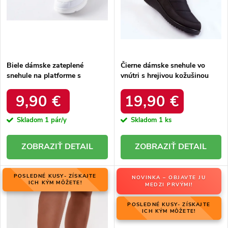
u
k
k
t
t
o
o
v
v
Biele dámske zateplené
Čierne dámske snehule vo
snehule na platforme s
vnútri s hrejivou kožušinou
okrúhlou špičkou Inna TX5002
zateplené kód 22SN26-5028
WHITE
BLACK
9,90 €
19,90 €
Skladom
1 pár/y
Skladom
1 ks
DETAIL
DETAIL
POSLEDNÉ KUSY- ZÍSKAJTE
NOVINKA – OBJAVTE JU
ICH KÝM MÔŽETE!
MEDZI PRVÝMI!
POSLEDNÉ KUSY- ZÍSKAJTE
ICH KÝM MÔŽETE!