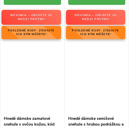
NOVINKA – OBJAVTE JU
NOVINKA – OBJAVTE JU
MEDZI PRVÝMI!
MEDZI PRVÝMI!
POSLEDNÉ KUSY- ZÍSKAJTE
POSLEDNÉ KUSY- ZÍSKAJTE
ICH KÝM MÔŽETE!
ICH KÝM MÔŽETE!
Hnedé dámske zamatové
Hnedé dámske semišové
snehule s ovčou kožou, kód
snehule s hrubou podrážkou a