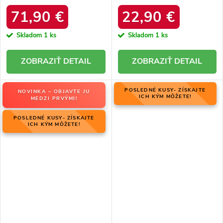
06769-02/00-4 ZIEMIA
zateplením z ovčej kože, kód
produktu OO274A098
71,90 €
22,90 €
Skladom
1 ks
Skladom
1 ks
DETAIL
DETAIL
POSLEDNÉ KUSY- ZÍSKAJTE
NOVINKA – OBJAVTE JU
ICH KÝM MÔŽETE!
MEDZI PRVÝMI!
POSLEDNÉ KUSY- ZÍSKAJTE
ICH KÝM MÔŽETE!