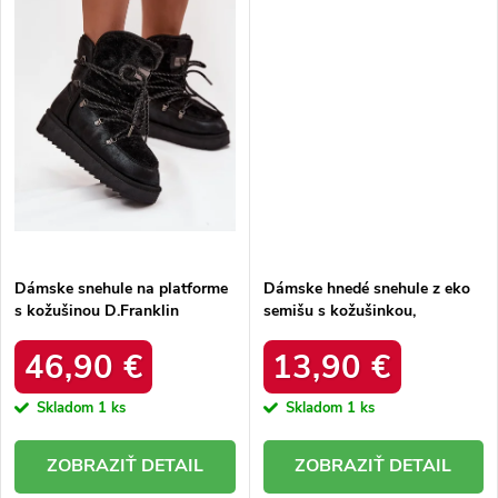
Dámske snehule na platforme
Dámske hnedé snehule z eko
s kožušinou D.Franklin
semišu s kožušinkou,
DFSH37005 Čierne
platforma – 20219-4K
LEOPARD
46,90 €
13,90 €
Skladom
1 ks
Skladom
1 ks
DETAIL
DETAIL