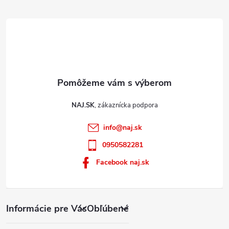
e
i
s
u
NAJ.SK
info
@
naj.sk
0950582281
Facebook naj.sk
Informácie pre Vás
Obľúbené