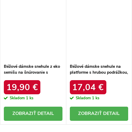
Béžové dámske snehule z eko
Béžové dámske snehule na
semišu na šnúrovanie s
platforme s hrubou podrážkou,
hrubšou podrážkou, kód
zateplené, kód produktu 85-
produktu C3016 BEIGE
925 KHAKI
19,90 €
17,04 €
Skladom
1 ks
Skladom
1 ks
DETAIL
DETAIL