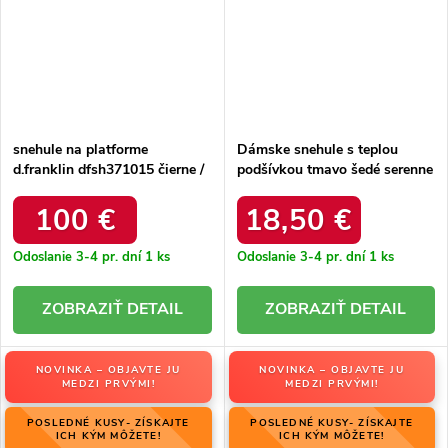
snehule na platforme
Dámske snehule s teplou
d.franklin dfsh371015 čierne /
podšívkou tmavo šedé serenne
DFSH371015 BLACK
/ Y145 KHAKI
100 €
18,50 €
Odoslanie 3-4 pr. dní
1 ks
Odoslanie 3-4 pr. dní
1 ks
DETAIL
DETAIL
NOVINKA – OBJAVTE JU
NOVINKA – OBJAVTE JU
MEDZI PRVÝMI!
MEDZI PRVÝMI!
POSLEDNÉ KUSY- ZÍSKAJTE
POSLEDNÉ KUSY- ZÍSKAJTE
ICH KÝM MÔŽETE!
ICH KÝM MÔŽETE!