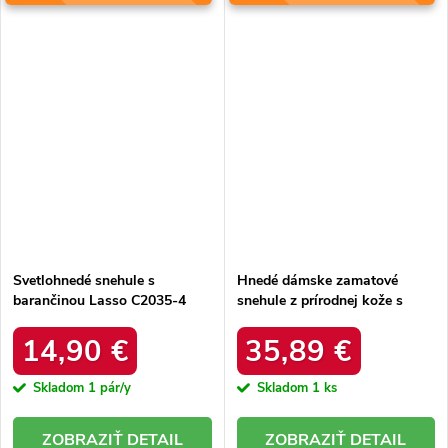
Svetlohnedé snehule s
Hnedé dámske zamatové
barančinou Lasso C2035-4
snehule z prírodnej kože s
KHAKI
hrubou kožušinou, kód
produktu W5821 COFFEE
14,90 €
35,89 €
Skladom
1 pár/y
Skladom
1 ks
DETAIL
DETAIL