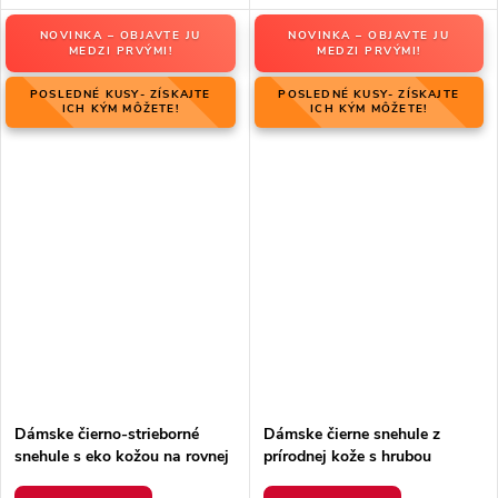
NOVINKA – OBJAVTE JU
NOVINKA – OBJAVTE JU
MEDZI PRVÝMI!
MEDZI PRVÝMI!
POSLEDNÉ KUSY- ZÍSKAJTE
POSLEDNÉ KUSY- ZÍSKAJTE
ICH KÝM MÔŽETE!
ICH KÝM MÔŽETE!
Dámske čierno-strieborné
Dámske čierne snehule z
snehule s eko kožou na rovnej
prírodnej kože s hrubou
podrážke, kód produktu 23-
podrážkou a zateplením, kód