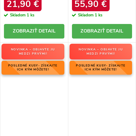
34586 SREBRNY
produktu OO274A206
21,90 €
55,90 €
Skladom
1 ks
Skladom
1 ks
DETAIL
DETAIL
NOVINKA – OBJAVTE JU
NOVINKA – OBJAVTE JU
MEDZI PRVÝMI!
MEDZI PRVÝMI!
POSLEDNÉ KUSY- ZÍSKAJTE
POSLEDNÉ KUSY- ZÍSKAJTE
ICH KÝM MÔŽETE!
ICH KÝM MÔŽETE!