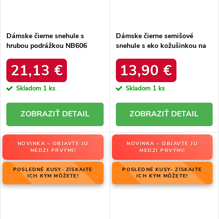
Dámske čierne snehule s
Dámske čierne semišové
hrubou podrážkou NB606
snehule s eko kožušinkou na
BLACK
zimu, kód produktu 20213-4A
BLACK
21,13 €
13,90 €
Skladom
1 ks
Skladom
1 ks
DETAIL
DETAIL
NOVINKA – OBJAVTE JU
NOVINKA – OBJAVTE JU
MEDZI PRVÝMI!
MEDZI PRVÝMI!
POSLEDNÉ KUSY- ZÍSKAJTE
POSLEDNÉ KUSY- ZÍSKAJTE
ICH KÝM MÔŽETE!
ICH KÝM MÔŽETE!