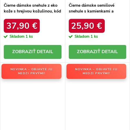
Čierne dámske snehule z eko
Čierne dámske semišové
kože s hrejivou kožušinou, kód
snehule s kamienkami a
produktu DFSH370011
kožušinkou, kód produktu
BLACK
W8009 BLACK
37,90 €
25,90 €
Skladom
1 ks
Skladom
1 ks
DETAIL
DETAIL
NOVINKA – OBJAVTE JU
NOVINKA – OBJAVTE JU
MEDZI PRVÝMI!
MEDZI PRVÝMI!