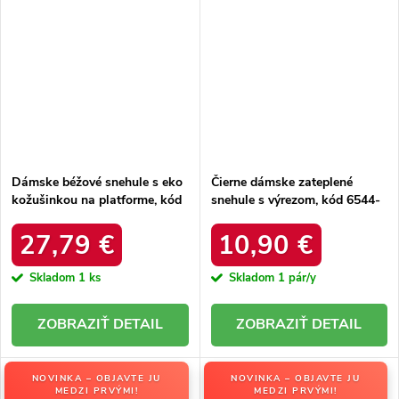
Dámske béžové snehule s eko
Čierne dámske zateplené
kožušinkou na platforme, kód
snehule s výrezom, kód 6544-
produktu MM274380 BEŻ
21
27,79 €
10,90 €
Skladom
1 ks
Skladom
1 pár/y
DETAIL
DETAIL
NOVINKA – OBJAVTE JU
NOVINKA – OBJAVTE JU
MEDZI PRVÝMI!
MEDZI PRVÝMI!