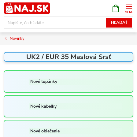
Prejsť
NÁKUPN
KOŠÍK
na
obsah
HĽADAŤ
Novinky
UK2 / EUR 35 Maslová Srsť
Nové topánky
Nové kabelky
Nové oblečenie