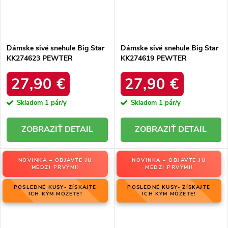
Dámske sivé snehule Big Star
Dámske sivé snehule Big Star
KK274623 PEWTER
KK274619 PEWTER
27,90 €
27,90 €
Skladom
1 pár/y
Skladom
1 pár/y
DETAIL
DETAIL
NOVINKA – OBJAVTE JU
NOVINKA – OBJAVTE JU
MEDZI PRVÝMI!
MEDZI PRVÝMI!
POSLEDNÉ KUSY- ZÍSKAJTE
POSLEDNÉ KUSY- ZÍSKAJTE
ICH KÝM MÔŽETE!
ICH KÝM MÔŽETE!