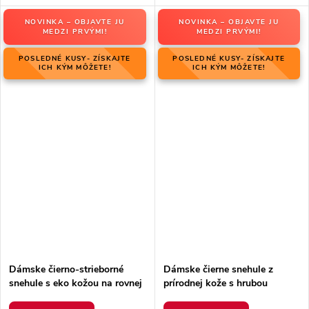
NOVINKA – OBJAVTE JU
NOVINKA – OBJAVTE JU
MEDZI PRVÝMI!
MEDZI PRVÝMI!
POSLEDNÉ KUSY- ZÍSKAJTE
POSLEDNÉ KUSY- ZÍSKAJTE
ICH KÝM MÔŽETE!
ICH KÝM MÔŽETE!
Dámske čierno-strieborné
Dámske čierne snehule z
snehule s eko kožou na rovnej
prírodnej kože s hrubou
podrážke, kód produktu 23-
podrážkou a zateplením, kód