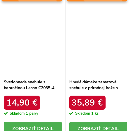
Svetlohnedé snehule s
Hnedé dámske zamatové
barančinou Lasso C2035-4
snehule z prírodnej kože s
KHAKI
hrubou kožušinou, kód
produktu W5821 COFFEE
14,90 €
35,89 €
Skladom
1 pár/y
Skladom
1 ks
DETAIL
DETAIL