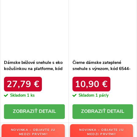
Dámske béžové snehule s eko
Čierne dámske zateplené
kožušinkou na platforme, kód
snehule s výrezom, kód 6544-
produktu MM274380 BEŻ
21
27,79 €
10,90 €
Skladom
1 ks
Skladom
1 pár/y
DETAIL
DETAIL
NOVINKA – OBJAVTE JU
NOVINKA – OBJAVTE JU
MEDZI PRVÝMI!
MEDZI PRVÝMI!