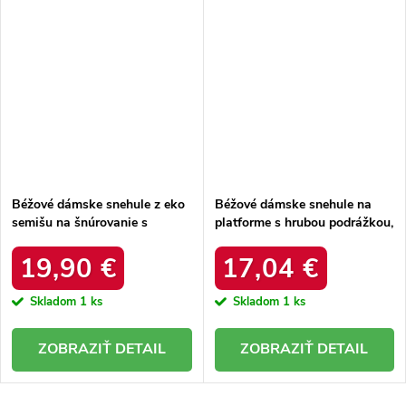
Béžové dámske snehule z eko
Béžové dámske snehule na
semišu na šnúrovanie s
platforme s hrubou podrážkou,
hrubšou podrážkou, kód
zateplené, kód produktu 85-
produktu C3016 BEIGE
925 KHAKI
19,90 €
17,04 €
Skladom
1 ks
Skladom
1 ks
DETAIL
DETAIL