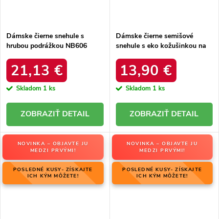
Dámske čierne snehule s
Dámske čierne semišové
hrubou podrážkou NB606
snehule s eko kožušinkou na
BLACK
zimu, kód produktu 20213-4A
BLACK
21,13 €
13,90 €
Skladom
1 ks
Skladom
1 ks
DETAIL
DETAIL
NOVINKA – OBJAVTE JU
NOVINKA – OBJAVTE JU
MEDZI PRVÝMI!
MEDZI PRVÝMI!
POSLEDNÉ KUSY- ZÍSKAJTE
POSLEDNÉ KUSY- ZÍSKAJTE
ICH KÝM MÔŽETE!
ICH KÝM MÔŽETE!