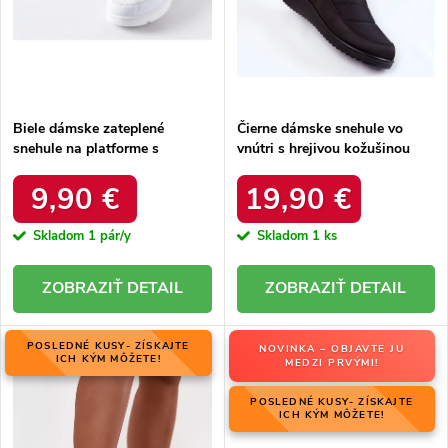
u
k
k
t
t
o
o
v
v
Biele dámske zateplené
Čierne dámske snehule vo
snehule na platforme s
vnútri s hrejivou kožušinou
okrúhlou špičkou Inna TX5002
zateplené kód 22SN26-5028
WHITE
BLACK
9,90 €
19,90 €
Skladom
1 pár/y
Skladom
1 ks
DETAIL
DETAIL
POSLEDNÉ KUSY- ZÍSKAJTE
NOVINKA – OBJAVTE JU
ICH KÝM MÔŽETE!
MEDZI PRVÝMI!
POSLEDNÉ KUSY- ZÍSKAJTE
ICH KÝM MÔŽETE!