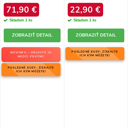
06769-02/00-4 ZIEMIA
zateplením z ovčej kože, kód
produktu OO274A098
71,90 €
22,90 €
Skladom
1 ks
Skladom
1 ks
DETAIL
DETAIL
POSLEDNÉ KUSY- ZÍSKAJTE
NOVINKA – OBJAVTE JU
ICH KÝM MÔŽETE!
MEDZI PRVÝMI!
POSLEDNÉ KUSY- ZÍSKAJTE
ICH KÝM MÔŽETE!