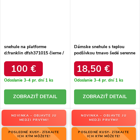
snehule na platforme
Dámske snehule s teplou
d.franklin dfsh371015 čierne /
podšívkou tmavo šedé serenne
DFSH371015 BLACK
/ Y145 KHAKI
100 €
18,50 €
Odoslanie 3-4 pr. dní
1 ks
Odoslanie 3-4 pr. dní
1 ks
DETAIL
DETAIL
NOVINKA – OBJAVTE JU
NOVINKA – OBJAVTE JU
MEDZI PRVÝMI!
MEDZI PRVÝMI!
POSLEDNÉ KUSY- ZÍSKAJTE
POSLEDNÉ KUSY- ZÍSKAJTE
ICH KÝM MÔŽETE!
ICH KÝM MÔŽETE!