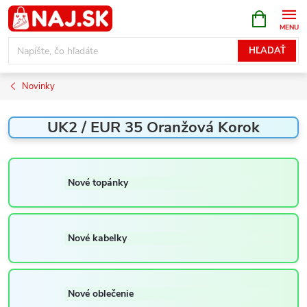
Prejsť
NÁKUPN
KOŠÍK
na
obsah
HĽADAŤ
Novinky
UK2 / EUR 35 Oranžová Korok
Nové topánky
Nové kabelky
Nové oblečenie