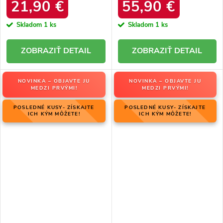
34586 SREBRNY
produktu OO274A206
21,90 €
55,90 €
Skladom
1 ks
Skladom
1 ks
DETAIL
DETAIL
NOVINKA – OBJAVTE JU
NOVINKA – OBJAVTE JU
MEDZI PRVÝMI!
MEDZI PRVÝMI!
POSLEDNÉ KUSY- ZÍSKAJTE
POSLEDNÉ KUSY- ZÍSKAJTE
ICH KÝM MÔŽETE!
ICH KÝM MÔŽETE!