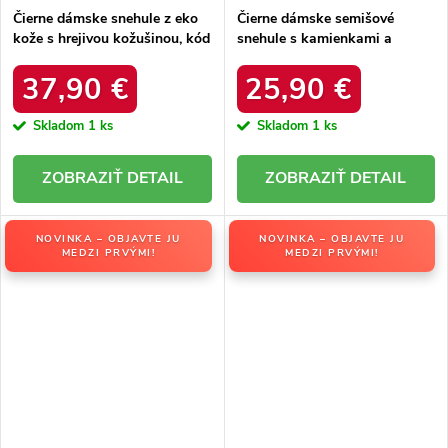
Čierne dámske snehule z eko
Čierne dámske semišové
kože s hrejivou kožušinou, kód
snehule s kamienkami a
produktu DFSH370011
kožušinkou, kód produktu
BLACK
W8009 BLACK
37,90 €
25,90 €
Skladom
1 ks
Skladom
1 ks
DETAIL
DETAIL
NOVINKA – OBJAVTE JU
NOVINKA – OBJAVTE JU
MEDZI PRVÝMI!
MEDZI PRVÝMI!