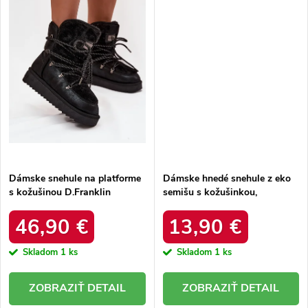
Dámske snehule na platforme
Dámske hnedé snehule z eko
s kožušinou D.Franklin
semišu s kožušinkou,
DFSH37005 Čierne
platforma – 20219-4K
LEOPARD
46,90 €
13,90 €
Skladom
1 ks
Skladom
1 ks
DETAIL
DETAIL