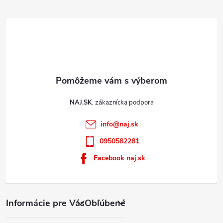
e
i
s
u
NAJ.SK
info
@
naj.sk
0950582281
Facebook naj.sk
Informácie pre Vás
Obľúbené