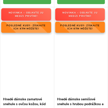
NOVINKA – OBJAVTE JU
NOVINKA – OBJAVTE JU
MEDZI PRVÝMI!
MEDZI PRVÝMI!
POSLEDNÉ KUSY- ZÍSKAJTE
POSLEDNÉ KUSY- ZÍSKAJTE
ICH KÝM MÔŽETE!
ICH KÝM MÔŽETE!
Hnedé dámske zamatové
Hnedé dámske semišové
snehule s ovčou kožou, kód
snehule s hrubou podrážkou a