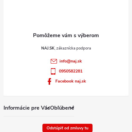
ý
p
i
s
u
NAJ.SK
info
@
naj.sk
0950582281
Facebook naj.sk
Informácie pre Vás
Obľúbené
Odstúpiť od zmluvy tu