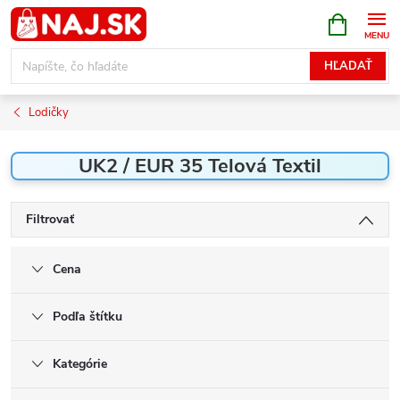
Prejsť
NÁKUPN
KOŠÍK
na
obsah
HĽADAŤ
Lodičky
UK2 / EUR 35 Telová Textil
Filtrovať
Cena
Podľa štítku
Kategórie