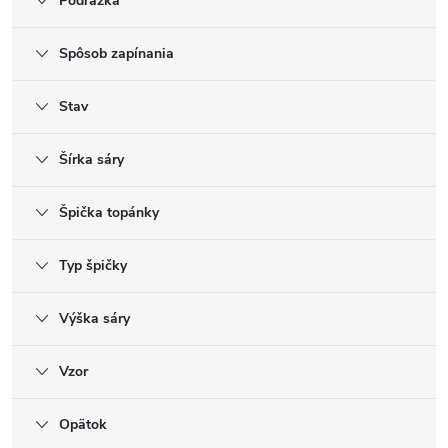
Podrážka
Spôsob zapínania
Stav
Šírka sáry
Špička topánky
Typ špičky
Výška sáry
Vzor
Opätok