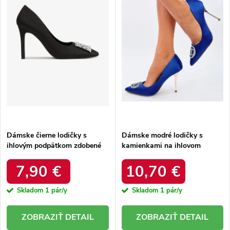
s
p
p
r
r
o
o
d
d
u
u
k
k
t
t
o
o
v
v
Dámske čierne lodičky s
Dámske modré lodičky s
ihlovým podpätkom zdobené
kamienkami na ihlovom
kamienkami, kód produktu
podpätku, textil, kód K225
K225
7,90 €
10,70 €
Skladom
1 pár/y
Skladom
1 pár/y
DETAIL
DETAIL