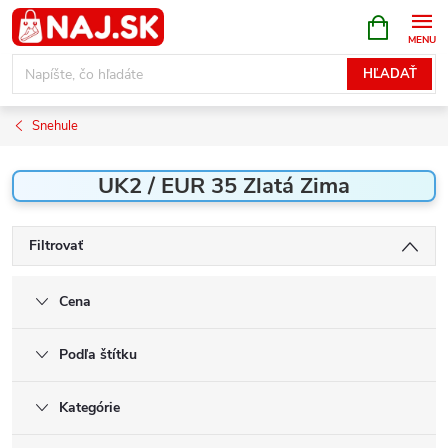
Prejsť
NÁKUPN
KOŠÍK
na
obsah
HĽADAŤ
Snehule
UK2 / EUR 35 Zlatá Zima
Filtrovať
Cena
Podľa štítku
Kategórie