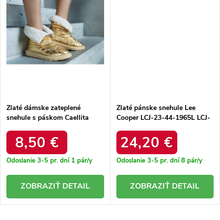
Zlaté dámske zateplené
Zlaté pánske snehule Lee
snehule s páskom Caellita
Cooper LCJ-23-44-1965L LCJ-
6433 GOLD 38 - GM
23-44-1965L GOLD
8,50 €
24,20 €
Odoslanie 3-5 pr. dní
1 pár/y
Odoslanie 3-5 pr. dní
8 pár/y
DETAIL
DETAIL