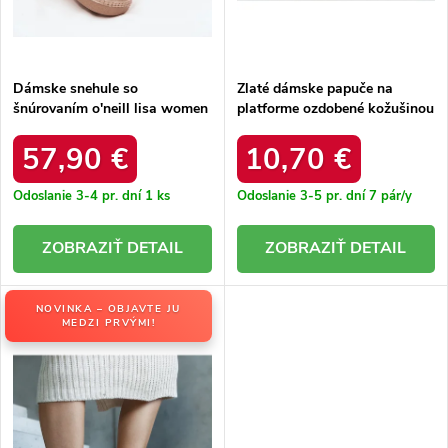
t
o
o
v
v
Dámske snehule so
Zlaté dámske papuče na
šnúrovaním o'neill lisa women
platforme ozdobené kožušinou
high 90253012.99u zlaté /
s gumkou na päte Asza HY88-
58 GOLD
57,90 €
10,70 €
Odoslanie 3-4 pr. dní
1 ks
Odoslanie 3-5 pr. dní
7 pár/y
DETAIL
DETAIL
NOVINKA – OBJAVTE JU
MEDZI PRVÝMI!