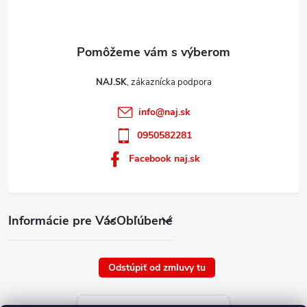
i
s
u
NAJ.SK
info
@
naj.sk
0950582281
Facebook naj.sk
Informácie pre Vás
Obľúbené
Odstúpiť od zmluvy tu