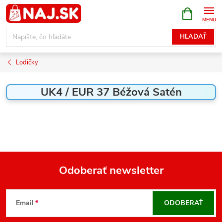
Prejsť
NÁKUPN
KOŠÍK
na
obsah
HĽADAŤ
Lodičky
UK4 / EUR 37 Béžová Satén
Odoberať newsletter
Z
á
Email
ODOBERAŤ
p