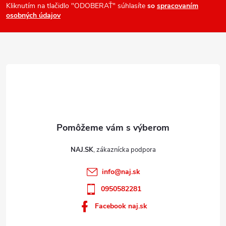
ä
Kliknutím na tlačidlo "ODOBERAŤ" súhlasíte
so
spracovaním
osobných údajov
t
i
e
NAJ.SK
info
@
naj.sk
0950582281
Facebook naj.sk