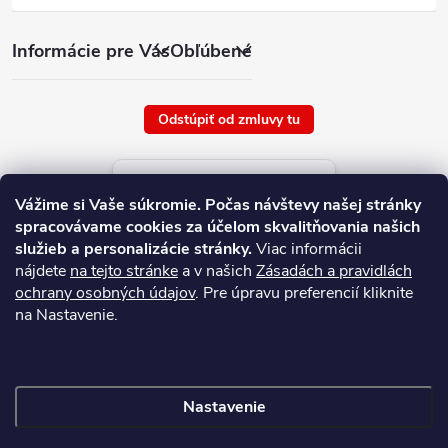
Informácie pre Vás
Obľúbené
Odstúpiť od zmluvy tu
Aktuálne ceny tovaru
Vážime si Vaše súkromie.
Počas návštevy našej stránky
platné od : 7/8/2026
spracovávame cookies za účelom skvalitňovania našich
služieb a personalizácie stránky.
Viac informácii
nájdete
na tejto stránke
a v našich
Zásadách a pravidlách
ochrany osobných údajov
. Pre úpravu preferencií kliknite
na Nastavenie.
Nastavenie