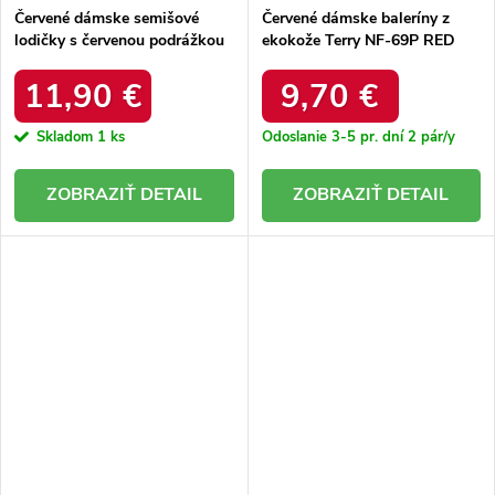
Červené dámske semišové
Červené dámske baleríny z
lodičky s červenou podrážkou
ekokože Terry NF-69P RED
na stĺpovom podpätku, kód
produktu KJ-10 RED
11,90 €
9,70 €
Skladom
1 ks
Odoslanie 3-5 pr. dní
2 pár/y
DETAIL
DETAIL