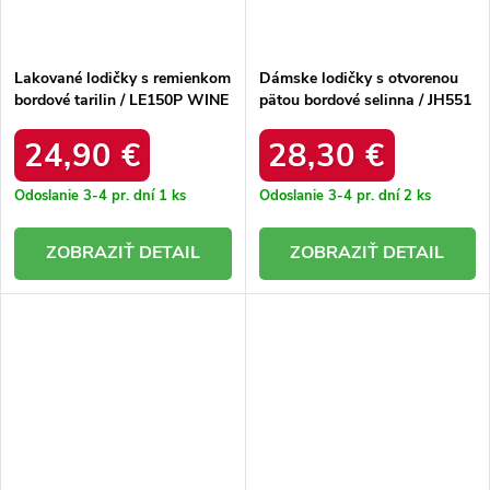
Lakované lodičky s remienkom
Dámske lodičky s otvorenou
bordové tarilin / LE150P WINE
pätou bordové selinna / JH551
WINERED
24,90 €
28,30 €
Odoslanie 3-4 pr. dní
1 ks
Odoslanie 3-4 pr. dní
2 ks
DETAIL
DETAIL