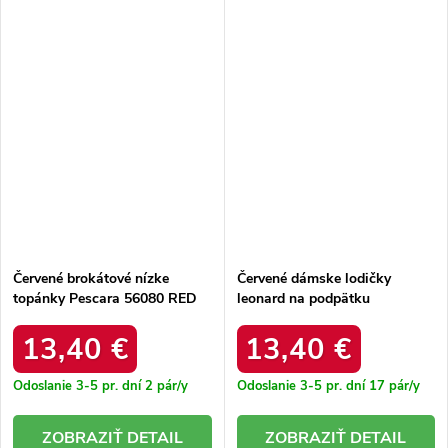
Červené brokátové nízke
Červené dámske lodičky
topánky Pescara 56080 RED
leonard na podpätku
P7D5964-8 RED
13,40 €
13,40 €
Odoslanie 3-5 pr. dní
2 pár/y
Odoslanie 3-5 pr. dní
17 pár/y
DETAIL
DETAIL