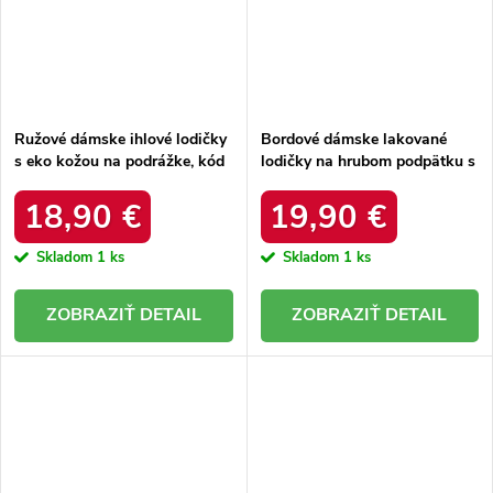
Ružové dámske ihlové lodičky
Bordové dámske lakované
s eko kožou na podrážke, kód
lodičky na hrubom podpätku s
produktu XG-01 FUSHIA
kódom 230029WI
18,90 €
19,90 €
Skladom
1 ks
Skladom
1 ks
DETAIL
DETAIL