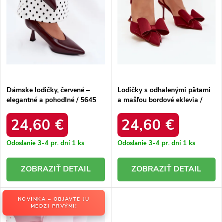
o
d
d
u
u
k
k
t
t
o
o
v
v
Dámske lodičky, červené –
Lodičky s odhalenými pätami
elegantné a pohodlné / 5645
a mašľou bordové eklevia /
RED
UC-158 WINE
24,60 €
24,60 €
Odoslanie 3-4 pr. dní
1 ks
Odoslanie 3-4 pr. dní
1 ks
DETAIL
DETAIL
NOVINKA – OBJAVTE JU
MEDZI PRVÝMI!