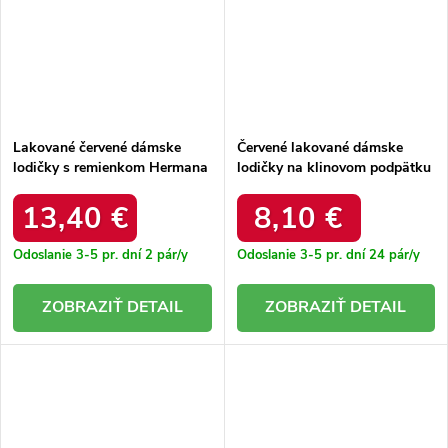
Lakované červené dámske
Červené lakované dámske
lodičky s remienkom Hermana
lodičky na klinovom podpätku
Z10062 RED
s prackami Vizario E30062
RED
13,40 €
8,10 €
Odoslanie 3-5 pr. dní
2 pár/y
Odoslanie 3-5 pr. dní
24 pár/y
DETAIL
DETAIL