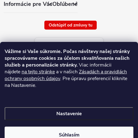
Informácie pre Vás
Obľúbené
Odstúpiť od zmluvy tu
Aktuálne ceny tovaru
Vážime si Vaše súkromie.
Počas návštevy našej stránky
platné od : 8/8/2026
spracovávame cookies za účelom skvalitňovania našich
služieb a personalizácie stránky.
Viac informácii
nájdete
na tejto stránke
a v našich
Zásadách a pravidlách
ochrany osobných údajov
. Pre úpravu preferencií kliknite
na Nastavenie.
Nastavenie
Copyright 2026
NAJ.SK
. Všetky práva vyhradené.
Súhlasím