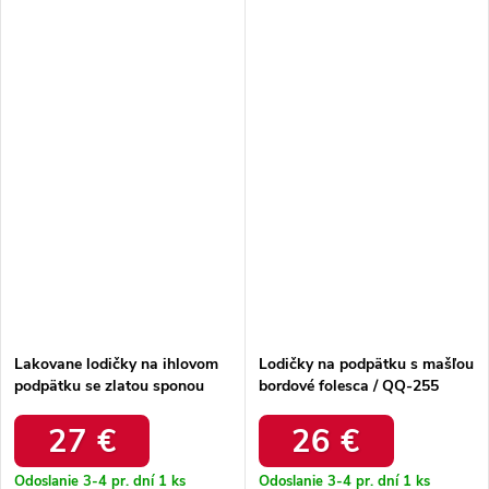
Lakovane lodičky na ihlovom
Lodičky na podpätku s mašľou
podpätku se zlatou sponou
bordové folesca / QQ-255
bordové vivae / P-1457 WINE
WINE
RED
27 €
26 €
Odoslanie 3-4 pr. dní
1 ks
Odoslanie 3-4 pr. dní
1 ks