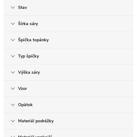
Stav
Šírka sáry
Špička topánky
Typ špičky
Výška sáry
Vzor
Opätok
Materiál podrážky