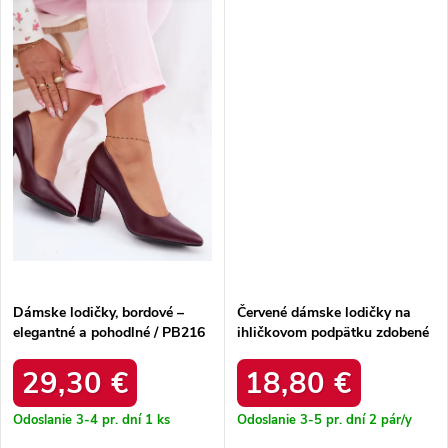
Dámske lodičky, bordové –
Červené dámske lodičky na
elegantné a pohodlné / PB216
ihličkovom podpätku zdobené
BORDOWY
prackou Aeliana L11-292-3
WINE
29,30 €
18,80 €
Odoslanie 3-4 pr. dní
1 ks
Odoslanie 3-5 pr. dní
2 pár/y