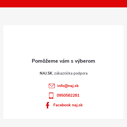
t
ý
i
p
e
i
s
u
NAJ.SK
info
@
naj.sk
0950582281
Facebook naj.sk