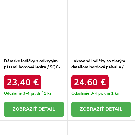
Dámske lodičky s odkrytými
Lakované lodičky so zlatým
pätami bordové lenira / SQC-
detailom bordové paivelle /
221 WINE
9774 WINE
23,40 €
24,60 €
Odoslanie 3-4 pr. dní
1 ks
Odoslanie 3-4 pr. dní
1 ks
DETAIL
DETAIL