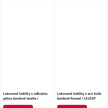
Lakované lodičky s odkrytou
Lakované lodičky z eco kože
pätou bordové laretta /
bordové fionnel / LE151P
LE149P WINE
WINE