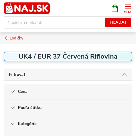
Prejsť
NÁKUPN
KOŠÍK
na
obsah
HĽADAŤ
Lodičky
UK4 / EUR 37 Červená Riflovina
Filtrovať
Cena
Podľa štítku
Kategórie