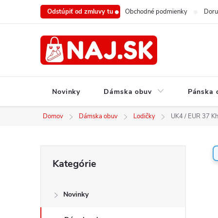
Prejsť
Odstúpiť od zmluvy tu
Obchodné podmienky
Doru
na
obsah
Novinky
Dámska obuv
Pánska 
Domov
Dámska obuv
Lodičky
UK4 / EUR 37 Kha
B
Preskočiť
Kategórie
o
kategórie
č
n
Novinky
ý
p