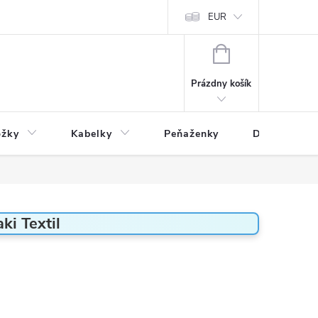
varu
Reklamácia
Podmienky ochrany osobných údajov
EUR
NÁKUPNÝ
KOŠÍK
Prázdny košík
ožky
Kabelky
Peňaženky
Drogéria
ki Textil