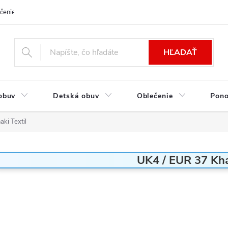
čenie a platba
Kontakt
Moja objednávka
Výmena / Vrátenie to
HĽADAŤ
obuv
Detská obuv
Oblečenie
Pon
ki Textil
UK4 / EUR 37 Kha