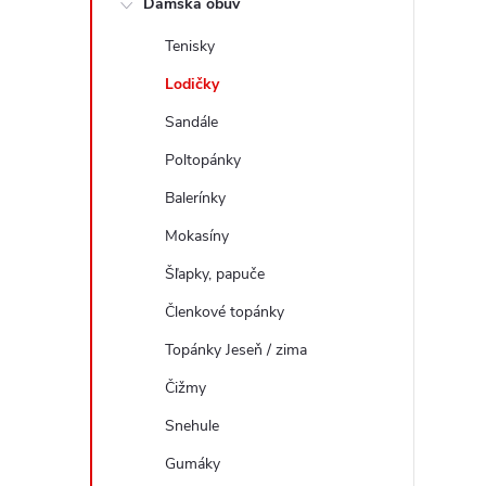
Dámska obuv
a
Tenisky
n
e
Lodičky
l
Sandále
Poltopánky
Balerínky
Mokasíny
Šľapky, papuče
Členkové topánky
Topánky Jeseň / zima
Čižmy
Snehule
Gumáky