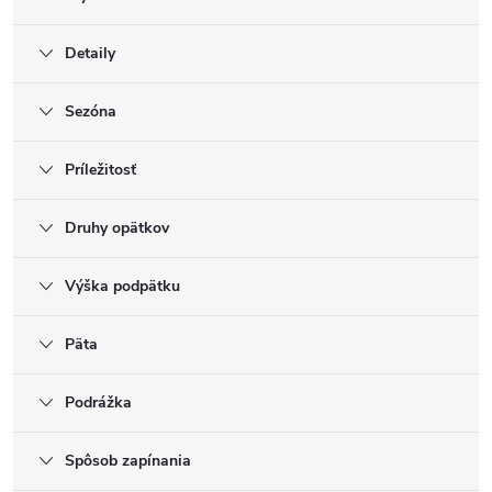
Detaily
Sezóna
Príležitosť
Druhy opätkov
Výška podpätku
Päta
Podrážka
Spôsob zapínania