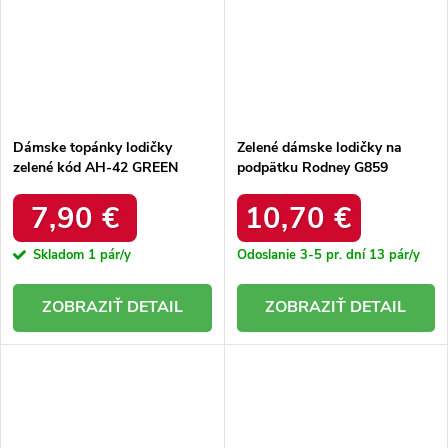
Dámske topánky lodičky
Zelené dámske lodičky na
zelené kód AH-42 GREEN
podpätku Rodney G859
GREEN
7,90 €
10,70 €
Skladom
1 pár/y
Odoslanie 3-5 pr. dní
13 pár/y
DETAIL
DETAIL