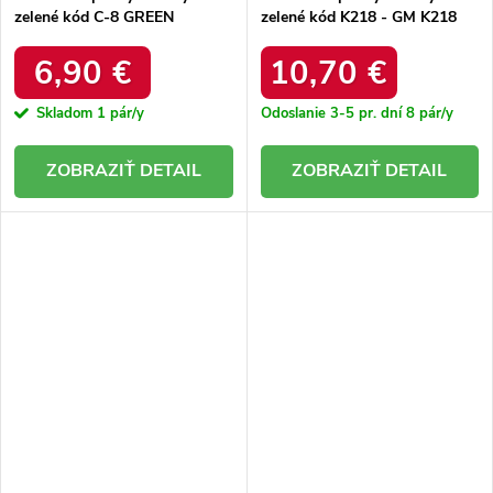
zelené kód C-8 GREEN
zelené kód K218 - GM K218
GREEN 38 - GM
6,90 €
10,70 €
Skladom
1 pár/y
Odoslanie 3-5 pr. dní
8 pár/y
DETAIL
DETAIL