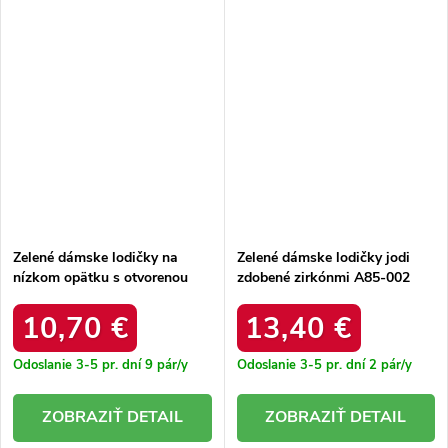
Zelené dámske lodičky na
Zelené dámske lodičky jodi
nízkom opätku s otvorenou
zdobené zirkónmi A85-002
pätou Ferli K5500 L.GREEN
GREEN
10,70 €
13,40 €
Odoslanie 3-5 pr. dní
9 pár/y
Odoslanie 3-5 pr. dní
2 pár/y
DETAIL
DETAIL