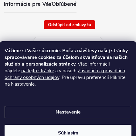
Informácie pre Vás
Obľúbené
Odstúpiť od zmluvy tu
Aktuálne ceny tovaru
Vážime si Vaše súkromie.
Počas návštevy našej stránky
platné od : 8/8/2026
spracovávame cookies za účelom skvalitňovania našich
služieb a personalizácie stránky.
Viac informácii
nájdete
na tejto stránke
a v našich
Zásadách a pravidlách
ochrany osobných údajov
. Pre úpravu preferencií kliknite
na Nastavenie.
Nastavenie
Copyright 2026
NAJ.SK
. Všetky práva vyhradené.
Súhlasím