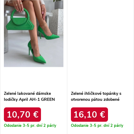
Zelené lakované dámske
Zelené ihličkové topánky s
lodičky April AH-1 GREEN
otvorenou pätou zdobené
kamienkami Georgina
2793CW GREEN
10,70 €
16,10 €
Odoslanie 3-5 pr. dní
2 pár/y
Odoslanie 3-5 pr. dní
2 pár/y