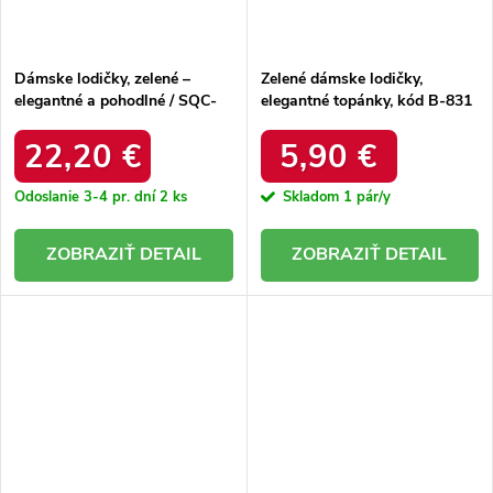
Dámske lodičky, zelené –
Zelené dámske lodičky,
elegantné a pohodlné / SQC-
elegantné topánky, kód B-831
184 GREEN
Green
22,20 €
5,90 €
Odoslanie 3-4 pr. dní
2 ks
Skladom
1 pár/y
DETAIL
DETAIL