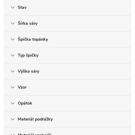
Stav
Šírka sáry
Špička topánky
Typ špičky
Výška sáry
Vzor
Opätok
Materiál podrážky