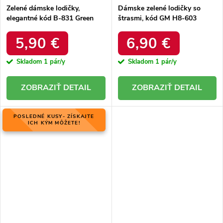
Zelené dámske lodičky,
Dámske zelené lodičky so
elegantné kód B-831 Green
štrasmi, kód GM H8-603
5,90 €
6,90 €
Skladom
1 pár/y
Skladom
1 pár/y
DETAIL
DETAIL
POSLEDNÉ KUSY- ZÍSKAJTE
ICH KÝM MÔŽETE!