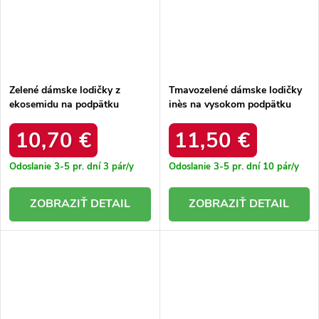
Zelené dámske lodičky z
Tmavozelené dámske lodičky
ekosemidu na podpätku
inès na vysokom podpätku
Alyssa AH-10 GREEN
M046 GREEN
10,70 €
11,50 €
Odoslanie 3-5 pr. dní
3 pár/y
Odoslanie 3-5 pr. dní
10 pár/y
DETAIL
DETAIL