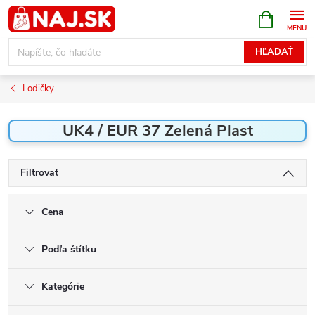
Prejsť
NÁKUPN
KOŠÍK
na
obsah
HĽADAŤ
Lodičky
UK4 / EUR 37 Zelená Plast
Filtrovať
Cena
Podľa štítku
Kategórie