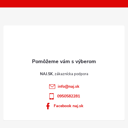
t
ý
i
p
e
i
s
u
NAJ.SK
info
@
naj.sk
0950582281
Facebook naj.sk