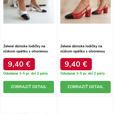
o
d
d
u
u
k
k
t
t
o
o
v
v
Zelené dámske lodičky na
Zelené dámske lodičky na
nízkom opätku s otvorenou
nízkom opätku s otvorenou
pätou Ferli GG-98 ARGENT
pätou Ferli GG-98 ROUGE
9,40 €
9,40 €
Odoslanie 3-5 pr. dní
2 pár/y
Odoslanie 3-5 pr. dní
2 pár/y
DETAIL
DETAIL