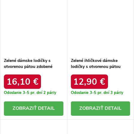
Zelené dámske lodičky s
Zelené ihličkové dámske
otvorenou pätou zdobené
lodičky s otvorenou pätou
mašľou Evangeline Q2576
zdobené zirkónmi Edith E0559
GREEN
GREEN
16,10 €
12,90 €
Odoslanie 3-5 pr. dní
2 pár/y
Odoslanie 3-5 pr. dní
3 pár/y
DETAIL
DETAIL