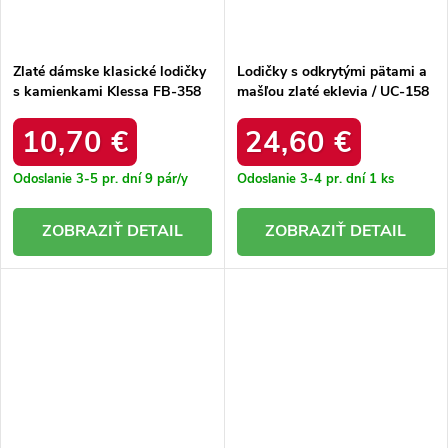
Zlaté dámske klasické lodičky
Lodičky s odkrytými pätami a
s kamienkami Klessa FB-358
mašľou zlaté eklevia / UC-158
GOLD
GOLD
10,70 €
24,60 €
Odoslanie 3-5 pr. dní
9 pár/y
Odoslanie 3-4 pr. dní
1 ks
DETAIL
DETAIL