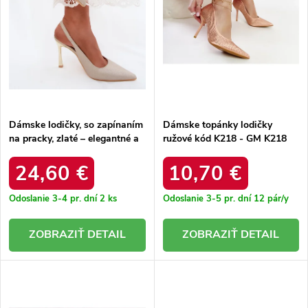
o
d
d
u
u
k
k
t
t
o
o
v
v
Dámske lodičky, so zapínaním
Dámske topánky lodičky
na pracky, zlaté – elegantné a
ružové kód K218 - GM K218
pohodlné / LE169 GOLD
CHAMPAGNE 38 - GM
24,60 €
10,70 €
Odoslanie 3-4 pr. dní
2 ks
Odoslanie 3-5 pr. dní
12 pár/y
DETAIL
DETAIL