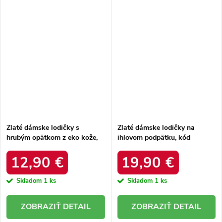
Zlaté dámske lodičky s
Zlaté dámske lodičky na
hrubým opätkom z eko kože,
ihlovom podpätku, kód
hranatá špička, kód produktu
produktu MK900-17RO/GO
NJSK N045 GOLD
12,90 €
19,90 €
Skladom
1 ks
Skladom
1 ks
DETAIL
DETAIL