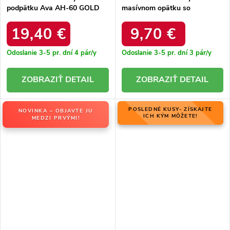
podpätku Ava AH-60 GOLD
masívnom opätku so
štvorcovou špičkou Irenois
H22-186 GOLD
19,40 €
9,70 €
Odoslanie 3-5 pr. dní
4 pár/y
Odoslanie 3-5 pr. dní
3 pár/y
DETAIL
DETAIL
POSLEDNÉ KUSY- ZÍSKAJTE
NOVINKA – OBJAVTE JU
ICH KÝM MÔŽETE!
MEDZI PRVÝMI!