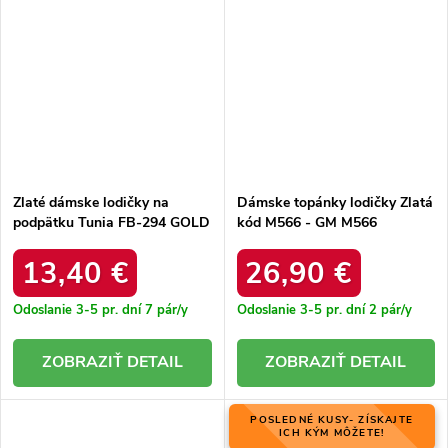
Zlaté dámske lodičky na
Dámske topánky lodičky Zlatá
podpätku Tunia FB-294 GOLD
kód M566 - GM M566
CHAMPAGNE 38 - GM
13,40 €
26,90 €
Odoslanie 3-5 pr. dní
7 pár/y
Odoslanie 3-5 pr. dní
2 pár/y
DETAIL
DETAIL
POSLEDNÉ KUSY- ZÍSKAJTE
ICH KÝM MÔŽETE!