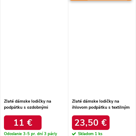
Zlaté dámske lodičky na
Zlaté dámske lodičky na
podpätku s ozdobnými
ihlovom podpätku s textilným
prackami Izida G10051 GOLD
zvrškom a eko koženou
vložkou, kód produktu SQC-
11 €
23,50 €
118 GOLD
Odoslanie 3-5 pr. dní
3 pár/y
Skladom
1 ks