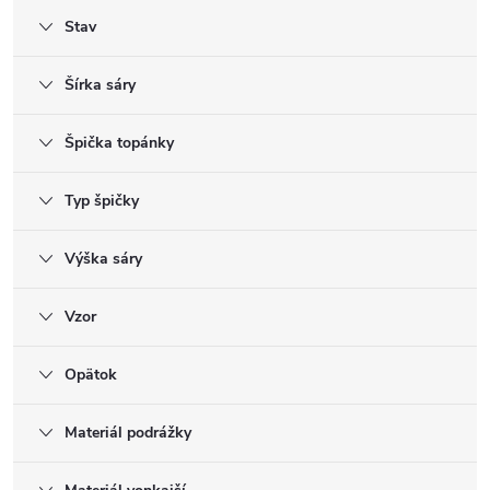
Stav
Šírka sáry
Špička topánky
Typ špičky
Výška sáry
Vzor
Opätok
Materiál podrážky