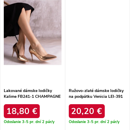
Lakované dámske lodičky
Ružovo-zlaté dámske lodičky
Kalime FB241-1 CHAMPAGNE
na podpätku Venicia LEI-391
CHAMPAGNE
18,80 €
20,20 €
Odoslanie 3-5 pr. dní
2 pár/y
Odoslanie 3-5 pr. dní
2 pár/y