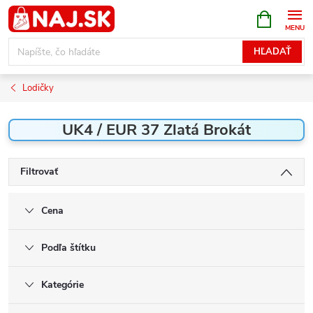
Prejsť
NÁKUPN
KOŠÍK
na
obsah
HĽADAŤ
Lodičky
UK4 / EUR 37 Zlatá Brokát
Filtrovať
Cena
Podľa štítku
Kategórie