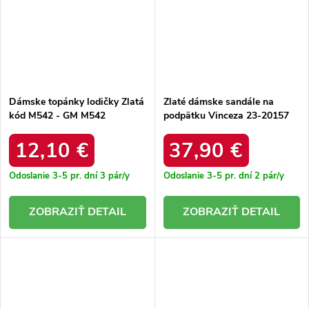
Dámske topánky lodičky Zlatá
Zlaté dámske sandále na
kód M542 - GM M542
podpätku Vinceza 23-20157
CHAMPAGNE 38 - GM
GOLD
12,10 €
37,90 €
Odoslanie 3-5 pr. dní
3 pár/y
Odoslanie 3-5 pr. dní
2 pár/y
DETAIL
DETAIL