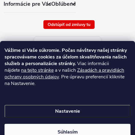
Informácie pre Vás
Obľúbené
Odstúpiť od zmluvy tu
Aktuálne ceny tovaru
Vážime si Vaše súkromie.
Počas návštevy našej stránky
platné od : 8/8/2026
spracovávame cookies za účelom skvalitňovania našich
služieb a personalizácie stránky.
Viac informácii
nájdete
na tejto stránke
a v našich
Zásadách a pravidlách
ochrany osobných údajov
. Pre úpravu preferencií kliknite
na Nastavenie.
Nastavenie
Copyright 2026
NAJ.SK
. Všetky práva vyhradené.
Súhlasím