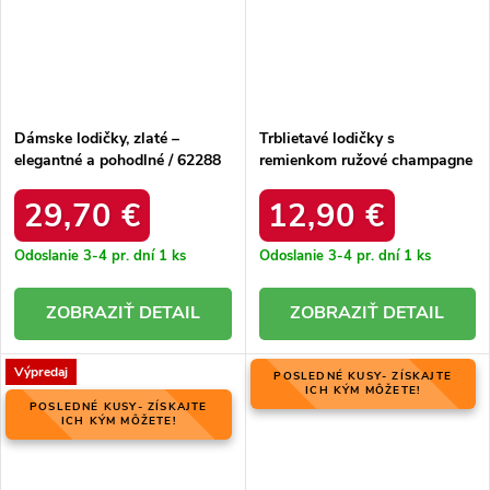
Dámske lodičky, zlaté –
Trblietavé lodičky s
elegantné a pohodlné / 62288
remienkom ružové champagne
SNAKE
Joranne / GG-129P
CHAMPAGNE
29,70 €
12,90 €
Odoslanie 3-4 pr. dní
1 ks
Odoslanie 3-4 pr. dní
1 ks
DETAIL
DETAIL
Výpredaj
POSLEDNÉ KUSY- ZÍSKAJTE
ICH KÝM MÔŽETE!
POSLEDNÉ KUSY- ZÍSKAJTE
ICH KÝM MÔŽETE!