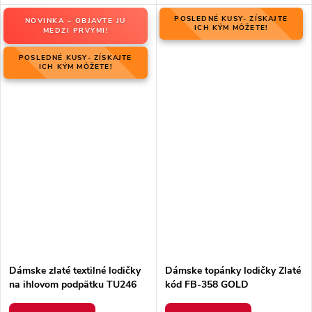
POSLEDNÉ KUSY- ZÍSKAJTE
NOVINKA – OBJAVTE JU
ICH KÝM MÔŽETE!
MEDZI PRVÝMI!
POSLEDNÉ KUSY- ZÍSKAJTE
ICH KÝM MÔŽETE!
Dámske zlaté textilné lodičky
Dámske topánky lodičky Zlaté
na ihlovom podpätku TU246
kód FB-358 GOLD
CHAMPAGNE