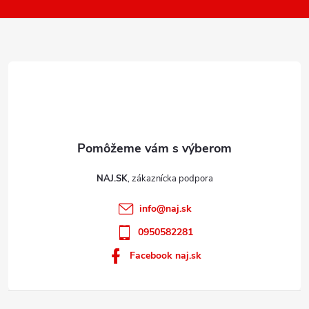
t
ý
i
p
e
i
s
u
NAJ.SK
info
@
naj.sk
0950582281
Facebook naj.sk