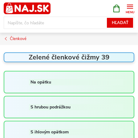
Prejsť
NÁKUPN
KOŠÍK
na
obsah
HĽADAŤ
Členkové
Zelené členkové čižmy 39
Na opätku
S hrubou podrážkou
S ihlovým opätkom