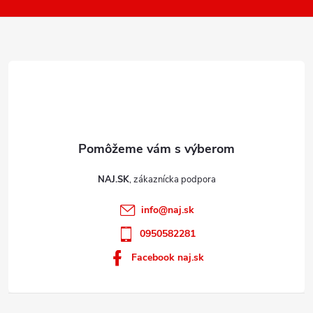
k
i
y
e
v
ý
p
i
s
u
NAJ.SK
info
@
naj.sk
0950582281
Facebook naj.sk