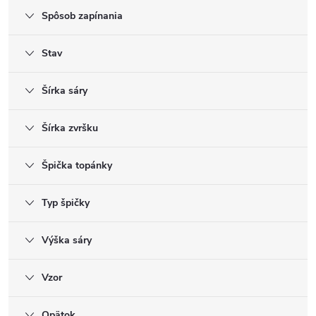
Spôsob zapínania
Stav
Šírka sáry
Šírka zvršku
Špička topánky
Typ špičky
Výška sáry
Vzor
Opätok