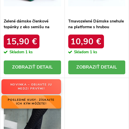
t
o
o
v
v
Zelené dámske členkové
Tmavozelené Dámske snehule
topánky z eko semišu na
na platforme s hrubou
hrubom podpätku s ozdobným
podrážkou a zateplením, kód
zipsom, kód produktu 168-500
produktu VL226P GREEN
15,90 €
10,90 €
GREEN
Skladom
1 ks
Skladom
1 ks
DETAIL
DETAIL
NOVINKA – OBJAVTE JU
MEDZI PRVÝMI!
POSLEDNÉ KUSY- ZÍSKAJTE
ICH KÝM MÔŽETE!