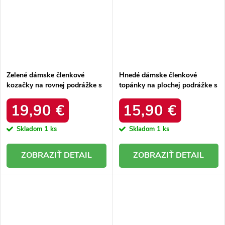
Zelené dámske členkové
Hnedé dámske členkové
kozačky na rovnej podrážke s
topánky na plochej podrážke s
textilným materiálom, s
eko semišovým vrchným
vyšívaným vzorom, kód
materiálom a zapínaním na
19,90 €
15,90 €
produktu C-279 GREEN
zips, kód produktu HY66-66
KHAKI
Skladom
1 ks
Skladom
1 ks
DETAIL
DETAIL