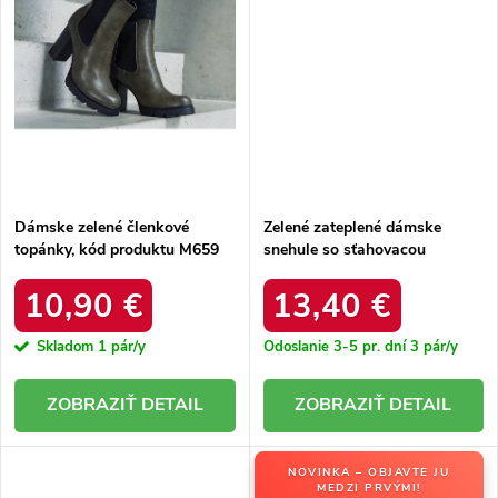
Dámske zelené členkové
Zelené zateplené dámske
topánky, kód produktu M659
snehule so sťahovacou
GREEN
šnúrkou Caellita 6433 GREEN
10,90 €
13,40 €
Skladom
1 pár/y
Odoslanie 3-5 pr. dní
3 pár/y
DETAIL
DETAIL
NOVINKA – OBJAVTE JU
MEDZI PRVÝMI!