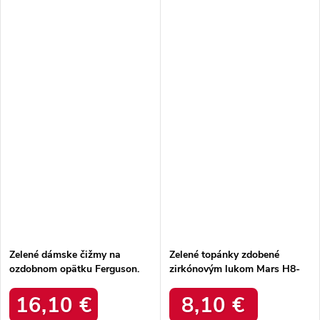
Zelené dámske čižmy na
Zelené topánky zdobené
ozdobnom opätku Ferguson.
zirkónovým lukom Mars H8-
JD2202 GREEN
270 GREEN
16,10 €
8,10 €