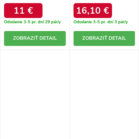
zdobené kamienkami
elastickým zvrškom Flamme.
Fantagaro W2A-AX4001-1
9078 GREEN
11 €
16,10 €
GREEN
Odoslanie 3-5 pr. dní
29 pár/y
Odoslanie 3-5 pr. dní
3 pár/y
DETAIL
DETAIL