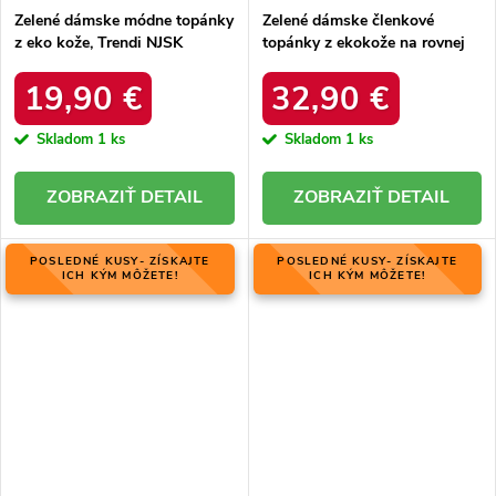
Zelené dámske módne topánky
Zelené dámske členkové
z eko kože, Trendi NJSK
topánky z ekokože na rovnej
VR109GR
podrážke s obuvníckym filcom
ASA198-21 ZIELONY
19,90 €
32,90 €
Skladom
1 ks
Skladom
1 ks
DETAIL
DETAIL
POSLEDNÉ KUSY- ZÍSKAJTE
POSLEDNÉ KUSY- ZÍSKAJTE
ICH KÝM MÔŽETE!
ICH KÝM MÔŽETE!