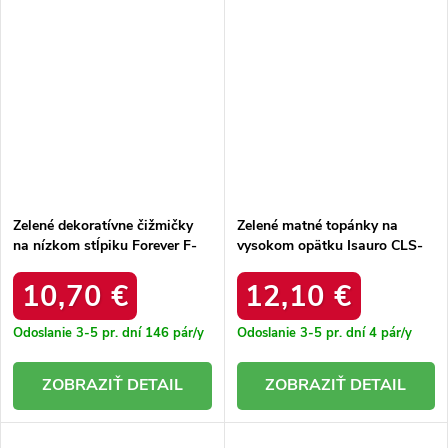
Zelené dekoratívne čižmičky
Zelené matné topánky na
na nízkom stĺpiku Forever F-
vysokom opätku Isauro CLS-
21 GREEN
221 GREEN
10,70 €
12,10 €
Odoslanie 3-5 pr. dní
146 pár/y
Odoslanie 3-5 pr. dní
4 pár/y
DETAIL
DETAIL