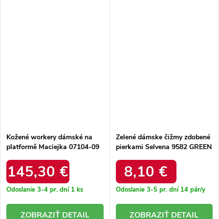
Kožené workery dámské na
Zelené dámske čižmy zdobené
platformě Maciejka 07104-09
pierkami Selvena 9582 GREEN
tmavě zelené
145,30 €
8,10 €
Odoslanie 3-4 pr. dní
1 ks
Odoslanie 3-5 pr. dní
14 pár/y
DETAIL
DETAIL