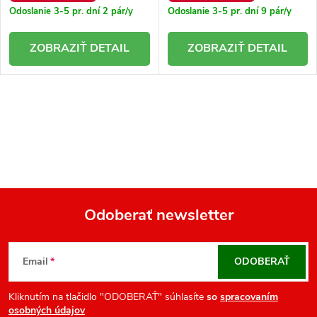
Odoslanie 3-5 pr. dní
2 pár/y
Odoslanie 3-5 pr. dní
9 pár/y
DETAIL
DETAIL
O
v
l
á
d
a
Odoberať newsletter
c
Z
i
á
e
Email
ODOBERAŤ
p
p
r
ä
Kliknutím na tlačidlo "ODOBERAŤ" súhlasíte
so
spracovaním
osobných údajov
v
t