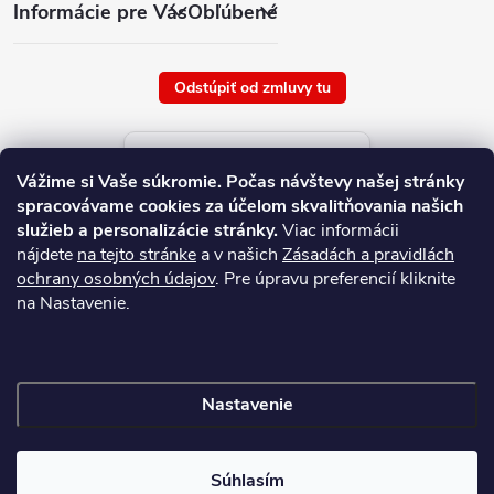
Informácie pre Vás
Obľúbené
Odstúpiť od zmluvy tu
Aktuálne ceny tovaru
Vážime si Vaše súkromie.
Počas návštevy našej stránky
platné od : 9/8/2026
spracovávame cookies za účelom skvalitňovania našich
služieb a personalizácie stránky.
Viac informácii
nájdete
na tejto stránke
a v našich
Zásadách a pravidlách
ochrany osobných údajov
. Pre úpravu preferencií kliknite
na Nastavenie.
Nastavenie
Copyright 2026
NAJ.SK
. Všetky práva vyhradené.
Súhlasím