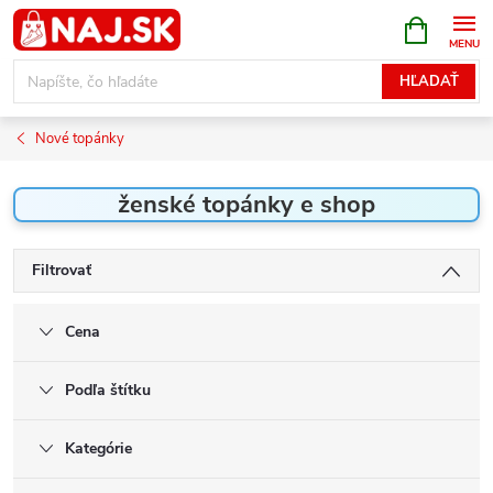
Prejsť
NÁKUPN
KOŠÍK
na
obsah
HĽADAŤ
Nové topánky
ženské topánky e shop
Filtrovať
Cena
Podľa štítku
Kategórie