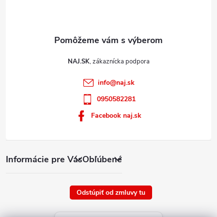
i
s
u
NAJ.SK
info
@
naj.sk
0950582281
Facebook naj.sk
Informácie pre Vás
Obľúbené
Odstúpiť od zmluvy tu