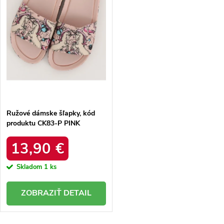
r
o
o
d
d
u
u
k
k
t
t
o
o
v
v
Ružové dámske šľapky, kód
produktu CK83-P PINK
13,90 €
Skladom
1 ks
DETAIL