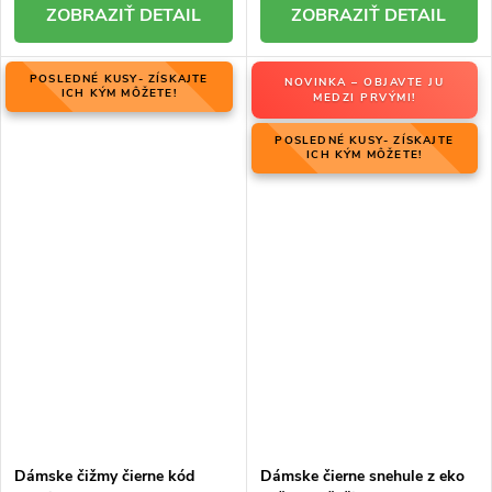
DETAIL
DETAIL
POSLEDNÉ KUSY- ZÍSKAJTE
NOVINKA – OBJAVTE JU
ICH KÝM MÔŽETE!
MEDZI PRVÝMI!
POSLEDNÉ KUSY- ZÍSKAJTE
ICH KÝM MÔŽETE!
Dámske čižmy čierne kód
Dámske čierne snehule z eko