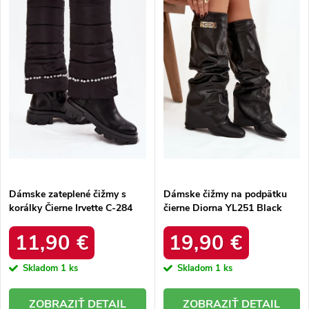
e
Abecedne
s
p
p
r
r
o
o
d
d
u
u
k
k
t
t
o
o
v
v
Dámske zateplené čižmy s
Dámske čižmy na podpätku
korálky Čierne Irvette C-284
čierne Diorna YL251 Black
Black
11,90 €
19,90 €
Skladom
1 ks
Skladom
1 ks
DETAIL
DETAIL