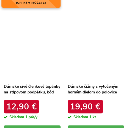
ICH KÝM MÔŽETE!
Dámske sivé členkové topánky
Dámske čižmy s vytočeným
na stĺpovom podpätku, kód
horným dielom do polovice
produktu FA177 Grey
lýtka s páskem čokoládové
Darisa 99-1 Brown
12,90 €
19,90 €
Skladom
1 pár/y
Skladom
1 ks