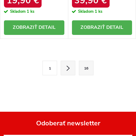
19,90 €
39,90 €
Skladom
1 ks
Skladom
1 ks
DETAIL
DETAIL
O
v
S
1
16
l
t
r
á
á
d
n
a
k
o
c
v
i
a
e
n
Odoberať newsletter
i
p
e
Z
r