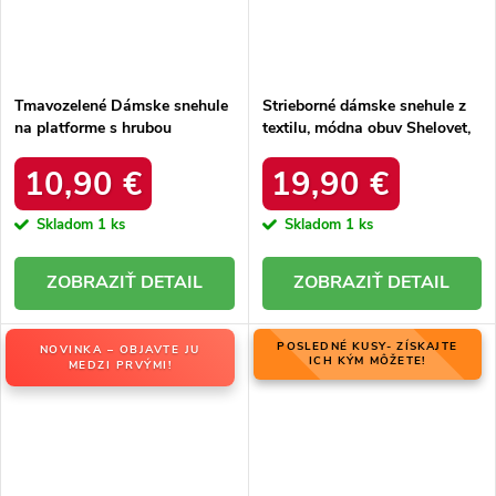
Tmavozelené Dámske snehule
Strieborné dámske snehule z
na platforme s hrubou
textilu, módna obuv Shelovet,
podrážkou a zateplením, kód
kód produktu HY801-19S
produktu VL226P GREEN
10,90 €
19,90 €
Skladom
1 ks
Skladom
1 ks
DETAIL
DETAIL
POSLEDNÉ KUSY- ZÍSKAJTE
NOVINKA – OBJAVTE JU
ICH KÝM MÔŽETE!
MEDZI PRVÝMI!