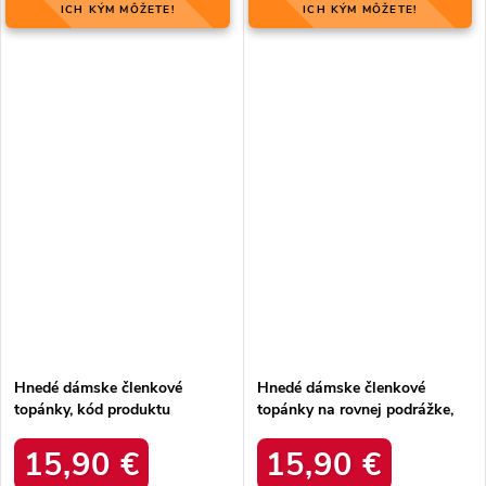
ICH KÝM MÔŽETE!
ICH KÝM MÔŽETE!
Hnedé dámske členkové
Hnedé dámske členkové
topánky, kód produktu
topánky na rovnej podrážke,
MQ1860C/S3-11P
kód produktu D7859
15,90 €
15,90 €