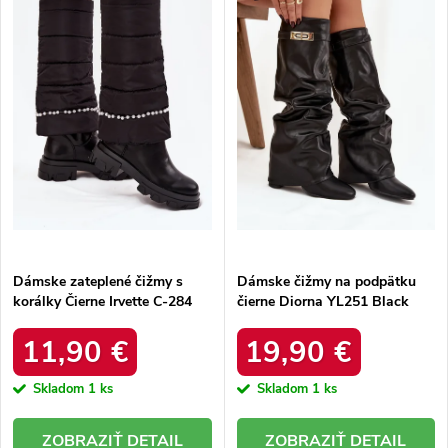
e
Abecedne
s
p
p
r
r
o
o
d
d
u
u
k
k
t
t
o
o
v
v
Dámske zateplené čižmy s
Dámske čižmy na podpätku
korálky Čierne Irvette C-284
čierne Diorna YL251 Black
Black
11,90 €
19,90 €
Skladom
1 ks
Skladom
1 ks
DETAIL
DETAIL