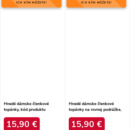
ICH KÝM MÔŽETE!
ICH KÝM MÔŽETE!
Hnedé dámske členkové
Hnedé dámske členkové
topánky, kód produktu
topánky na rovnej podrážke,
MQ1860C/S3-11P
kód produktu D7859
15,90 €
15,90 €