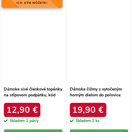
ICH KÝM MÔŽETE!
Dámske sivé členkové topánky
Dámske čižmy s vytočeným
na stĺpovom podpätku, kód
horným dielom do polovice
produktu FA177 Grey
lýtka s páskem čokoládové
Darisa 99-1 Brown
12,90 €
19,90 €
Skladom
1 pár/y
Skladom
1 ks