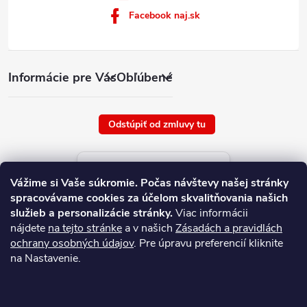
Facebook naj.sk
Informácie pre Vás
Obľúbené
Odstúpiť od zmluvy tu
Aktuálne ceny tovaru
Vážime si Vaše súkromie.
Počas návštevy našej stránky
platné od : 8/8/2026
spracovávame cookies za účelom skvalitňovania našich
služieb a personalizácie stránky.
Viac informácii
nájdete
na tejto stránke
a v našich
Zásadách a pravidlách
ochrany osobných údajov
. Pre úpravu preferencií kliknite
na Nastavenie.