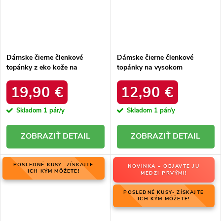
Dámske čierne členkové
Dámske čierne členkové
topánky z eko kože na
topánky na vysokom
širokom podpätku, kód
podpätku, kód produktu KL-
produktu 4218
723
19,90 €
12,90 €
Skladom
1 pár/y
Skladom
1 pár/y
DETAIL
DETAIL
POSLEDNÉ KUSY- ZÍSKAJTE
NOVINKA – OBJAVTE JU
ICH KÝM MÔŽETE!
MEDZI PRVÝMI!
POSLEDNÉ KUSY- ZÍSKAJTE
ICH KÝM MÔŽETE!