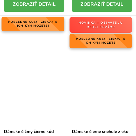
DETAIL
DETAIL
POSLEDNÉ KUSY- ZÍSKAJTE
NOVINKA – OBJAVTE JU
ICH KÝM MÔŽETE!
MEDZI PRVÝMI!
POSLEDNÉ KUSY- ZÍSKAJTE
ICH KÝM MÔŽETE!
Dámske čižmy čierne kód
Dámske čierne snehule z eko