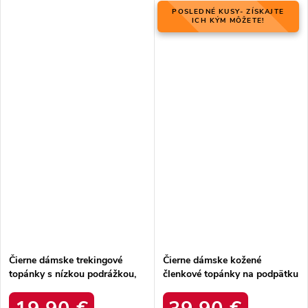
POSLEDNÉ KUSY- ZÍSKAJTE
ICH KÝM MÔŽETE!
Čierne dámske trekingové
Čierne dámske kožené
topánky s nízkou podrážkou,
členkové topánky na podpätku
softshell, vetruodolné, kód
Laura Messi, kód produktu
produktu 2147B
NJSK 1879 BLK