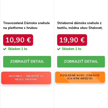
Tmavozelené Dámske snehule
Strieborné dámske snehule z
na platforme s hrubou
textilu, módna obuv Shelovet,
podrážkou a zateplením, kód
kód produktu HY801-19S
produktu VL226P GREEN
10,90 €
19,90 €
Skladom
1 ks
Skladom
1 ks
DETAIL
DETAIL
POSLEDNÉ KUSY- ZÍSKAJTE
NOVINKA – OBJAVTE JU
ICH KÝM MÔŽETE!
MEDZI PRVÝMI!