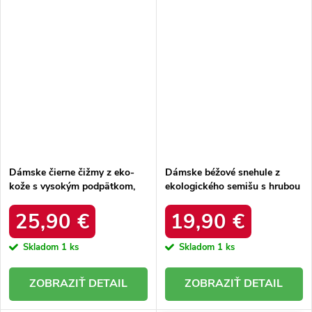
Dámske čierne čižmy z eko-
Dámske béžové snehule z
kože s vysokým podpätkom,
ekologického semišu s hrubou
kód produktu RQ505 BLACK
kožušinou, kód produktu
20216-4F LIGHT BEIGE
25,90 €
19,90 €
Skladom
1 ks
Skladom
1 ks
DETAIL
DETAIL