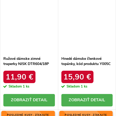
Ružové dámske zimné
Hnedé dámske členkové
traperky NJSK DTR604/18P
topánky, kód produktu Y005C
11,90 €
15,90 €
Skladom
1 ks
Skladom
1 ks
DETAIL
DETAIL
POSLEDNÉ KUSY- ZÍSKAJTE
POSLEDNÉ KUSY- ZÍSKAJTE