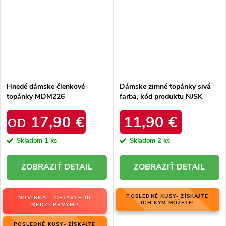
Hnedé dámske členkové
Dámske zimné topánky sivá
topánky MDM226
farba, kód produktu NJSK
R103
17,90 €
11,90 €
OD
Skladom
1 ks
Skladom
2 ks
DETAIL
DETAIL
POSLEDNÉ KUSY- ZÍSKAJTE
NOVINKA – OBJAVTE JU
ICH KÝM MÔŽETE!
MEDZI PRVÝMI!
POSLEDNÉ KUSY- ZÍSKAJTE