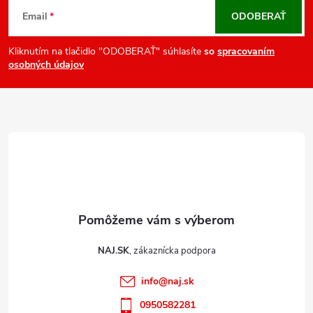
v
á
Email
ODOBERAŤ
k
p
y
ä
Kliknutím na tlačidlo "ODOBERAŤ" súhlasíte
so
spracovaním
v
osobných údajov
t
ý
i
p
e
i
s
u
NAJ.SK
info
@
naj.sk
0950582281