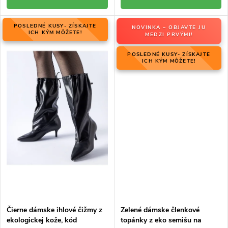
POSLEDNÉ KUSY- ZÍSKAJTE
NOVINKA – OBJAVTE JU
ICH KÝM MÔŽETE!
MEDZI PRVÝMI!
POSLEDNÉ KUSY- ZÍSKAJTE
ICH KÝM MÔŽETE!
Čierne dámske ihlové čižmy z
Zelené dámske členkové
ekologickej kože, kód
topánky z eko semišu na