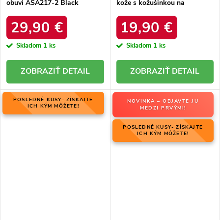
obuvi ASA217-2 Black
kože s kožušinkou na
zateplenie, kód produktu
HY845 BLACK
29,90 €
19,90 €
Skladom
1 ks
Skladom
1 ks
DETAIL
DETAIL
POSLEDNÉ KUSY- ZÍSKAJTE
NOVINKA – OBJAVTE JU
ICH KÝM MÔŽETE!
MEDZI PRVÝMI!
POSLEDNÉ KUSY- ZÍSKAJTE
ICH KÝM MÔŽETE!