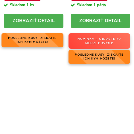
Skladom
1 ks
Skladom
1 pár/y
DETAIL
DETAIL
POSLEDNÉ KUSY- ZÍSKAJTE
NOVINKA – OBJAVTE JU
ICH KÝM MÔŽETE!
MEDZI PRVÝMI!
POSLEDNÉ KUSY- ZÍSKAJTE
ICH KÝM MÔŽETE!