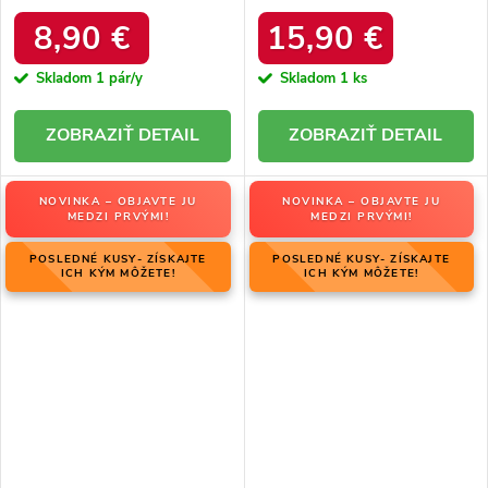
produktu 1335 Black
hrubom podpätku s ozdobným
zipsom, kód produktu 168-500
8,90 €
15,90 €
GREEN
Skladom
1 pár/y
Skladom
1 ks
DETAIL
DETAIL
NOVINKA – OBJAVTE JU
NOVINKA – OBJAVTE JU
MEDZI PRVÝMI!
MEDZI PRVÝMI!
POSLEDNÉ KUSY- ZÍSKAJTE
POSLEDNÉ KUSY- ZÍSKAJTE
ICH KÝM MÔŽETE!
ICH KÝM MÔŽETE!