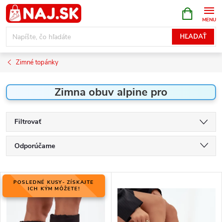
Prejsť
NÁKUPN
KOŠÍK
na
obsah
HĽADAŤ
Zimné topánky
Zimna obuv alpine pro
Filtrovať
R
Odporúčame
a
Najlacnejšie
d
V
e
POSLEDNÉ KUSY- ZÍSKAJTE
Najdrahšie
ý
ICH KÝM MÔŽETE!
n
p
Najpredávanejšie
i
i