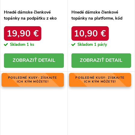
Hnedé dámske členkové
Hnedé dámske členkové
topánky na podpätku z eko
topánky na platforme, kód
kože, kód produktu NJSK
produktu D-10
L13107-9 BEIGE
19,90 €
10,90 €
Skladom
1 ks
Skladom
1 pár/y
DETAIL
DETAIL
POSLEDNÉ KUSY- ZÍSKAJTE
POSLEDNÉ KUSY- ZÍSKAJTE
ICH KÝM MÔŽETE!
ICH KÝM MÔŽETE!