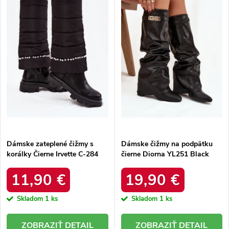
e
Abecedne
s
p
p
r
r
o
o
d
d
u
u
k
k
t
t
o
o
v
v
Dámske zateplené čižmy s
Dámske čižmy na podpätku
korálky Čierne Irvette C-284
čierne Diorna YL251 Black
Black
11,90 €
19,90 €
Skladom
1 ks
Skladom
1 ks
DETAIL
DETAIL