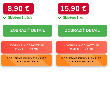
produktu 1335 Black
hrubom podpätku s ozdobným
zipsom, kód produktu 168-500
8,90 €
15,90 €
GREEN
Skladom
1 pár/y
Skladom
1 ks
DETAIL
DETAIL
NOVINKA – OBJAVTE JU
NOVINKA – OBJAVTE JU
MEDZI PRVÝMI!
MEDZI PRVÝMI!
POSLEDNÉ KUSY- ZÍSKAJTE
POSLEDNÉ KUSY- ZÍSKAJTE
ICH KÝM MÔŽETE!
ICH KÝM MÔŽETE!