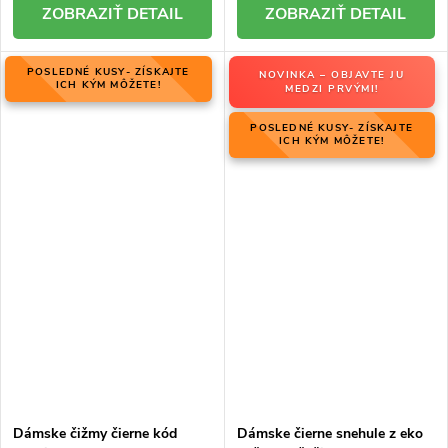
DETAIL
DETAIL
POSLEDNÉ KUSY- ZÍSKAJTE
NOVINKA – OBJAVTE JU
ICH KÝM MÔŽETE!
MEDZI PRVÝMI!
POSLEDNÉ KUSY- ZÍSKAJTE
ICH KÝM MÔŽETE!
Dámske čižmy čierne kód
Dámske čierne snehule z eko