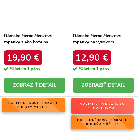
Dámske čierne členkové
Dámske čierne členkové
topánky z eko kože na
topánky na vysokom
širokom podpätku, kód
podpätku, kód produktu KL-
produktu 4218
723
19,90 €
12,90 €
Skladom
1 pár/y
Skladom
1 pár/y
DETAIL
DETAIL
POSLEDNÉ KUSY- ZÍSKAJTE
NOVINKA – OBJAVTE JU
ICH KÝM MÔŽETE!
MEDZI PRVÝMI!
POSLEDNÉ KUSY- ZÍSKAJTE
ICH KÝM MÔŽETE!