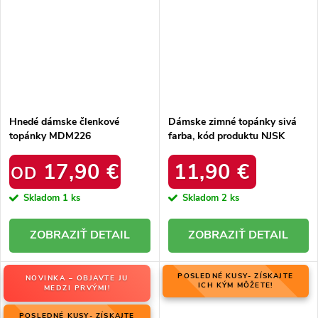
Hnedé dámske členkové
Dámske zimné topánky sivá
topánky MDM226
farba, kód produktu NJSK
R103
17,90 €
11,90 €
OD
Skladom
1 ks
Skladom
2 ks
DETAIL
DETAIL
POSLEDNÉ KUSY- ZÍSKAJTE
NOVINKA – OBJAVTE JU
ICH KÝM MÔŽETE!
MEDZI PRVÝMI!
POSLEDNÉ KUSY- ZÍSKAJTE