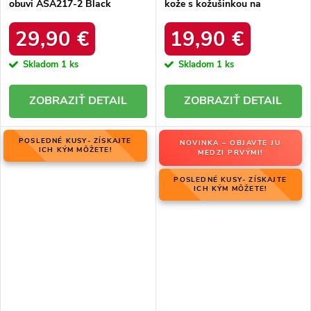
obuvi ASA217-2 Black
kože s kožušinkou na
zateplenie, kód produktu
HY845 BLACK
29,90 €
19,90 €
Skladom
1 ks
Skladom
1 ks
DETAIL
DETAIL
POSLEDNÉ KUSY- ZÍSKAJTE
NOVINKA – OBJAVTE JU
ICH KÝM MÔŽETE!
MEDZI PRVÝMI!
POSLEDNÉ KUSY- ZÍSKAJTE
ICH KÝM MÔŽETE!