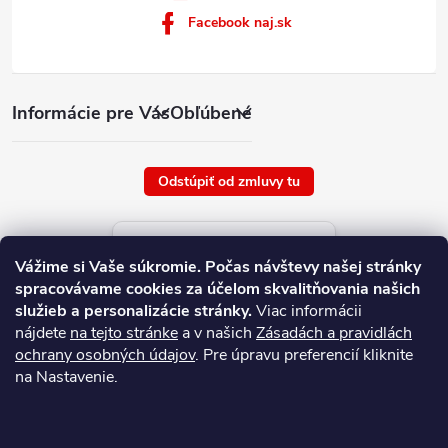
Facebook naj.sk
Informácie pre Vás
Obľúbené
Odstúpiť od zmluvy tu
Aktuálne ceny tovaru
Vážime si Vaše súkromie.
Počas návštevy našej stránky
platné od : 7/8/2026
spracovávame cookies za účelom skvalitňovania našich
služieb a personalizácie stránky.
Viac informácii
nájdete
na tejto stránke
a v našich
Zásadách a pravidlách
ochrany osobných údajov
. Pre úpravu preferencií kliknite
na Nastavenie.