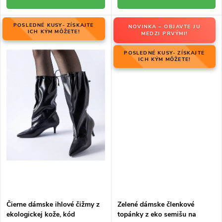
POSLEDNÉ KUSY- ZÍSKAJTE
NOVINKA – OBJAVTE JU
ICH KÝM MÔŽETE!
MEDZI PRVÝMI!
POSLEDNÉ KUSY- ZÍSKAJTE
ICH KÝM MÔŽETE!
Čierne dámske ihlové čižmy z
Zelené dámske členkové
ekologickej kože, kód
topánky z eko semišu na