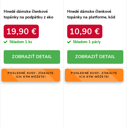
Hnedé dámske členkové
Hnedé dámske členkové
topánky na podpätku z eko
topánky na platforme, kód
kože, kód produktu NJSK
produktu D-10
L13107-9 BEIGE
19,90 €
10,90 €
Skladom
1 ks
Skladom
1 pár/y
DETAIL
DETAIL
POSLEDNÉ KUSY- ZÍSKAJTE
POSLEDNÉ KUSY- ZÍSKAJTE
ICH KÝM MÔŽETE!
ICH KÝM MÔŽETE!