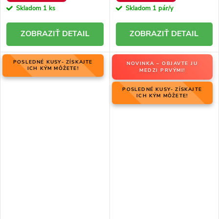
Skladom
1 ks
Skladom
1 pár/y
DETAIL
DETAIL
POSLEDNÉ KUSY- ZÍSKAJTE
NOVINKA – OBJAVTE JU
ICH KÝM MÔŽETE!
MEDZI PRVÝMI!
POSLEDNÉ KUSY- ZÍSKAJTE
ICH KÝM MÔŽETE!