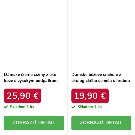
Dámske čierne čižmy z eko-
Dámske béžové snehule z
kože s vysokým podpätkom,
ekologického semišu s hrubou
kód produktu RQ505 BLACK
kožušinou, kód produktu
20216-4F LIGHT BEIGE
25,90 €
19,90 €
Skladom
1 ks
Skladom
1 ks
DETAIL
DETAIL