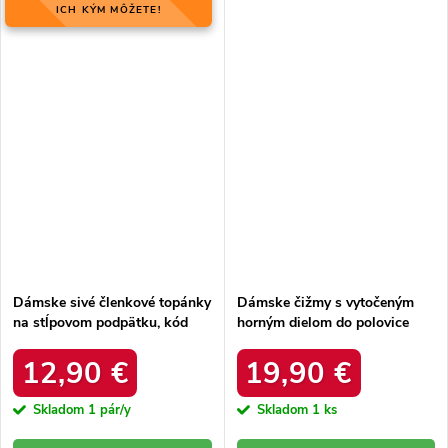
ICH KÝM MÔŽETE!
Dámske sivé členkové topánky
Dámske čižmy s vytočeným
na stĺpovom podpätku, kód
horným dielom do polovice
produktu FA177 Grey
lýtka s páskem čokoládové
Darisa 99-1 Brown
12,90 €
19,90 €
Skladom
1 pár/y
Skladom
1 ks