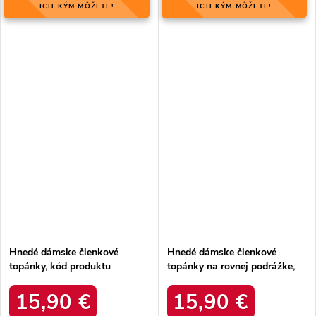
ICH KÝM MÔŽETE!
ICH KÝM MÔŽETE!
Hnedé dámske členkové
Hnedé dámske členkové
topánky, kód produktu
topánky na rovnej podrážke,
MQ1860C/S3-11P
kód produktu D7859
15,90 €
15,90 €