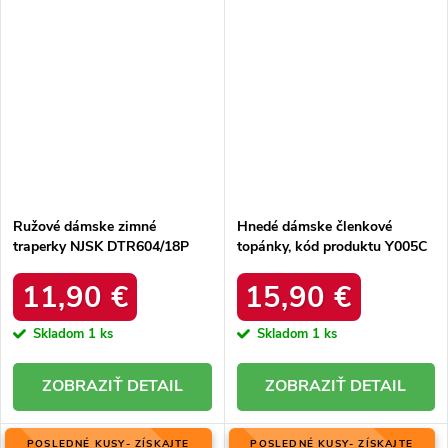
Ružové dámske zimné
Hnedé dámske členkové
traperky NJSK DTR604/18P
topánky, kód produktu Y005C
11,90 €
15,90 €
Skladom
1 ks
Skladom
1 ks
DETAIL
DETAIL
POSLEDNÉ KUSY- ZÍSKAJTE
POSLEDNÉ KUSY- ZÍSKAJTE