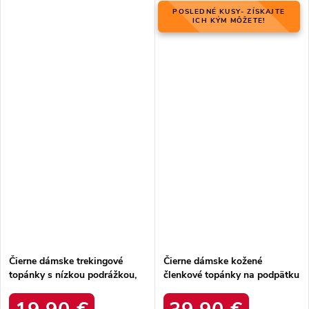
POSLEDNÉ KUSY- ZÍSKAJTE
ICH KÝM MÔŽETE!
Čierne dámske trekingové
Čierne dámske kožené
topánky s nízkou podrážkou,
členkové topánky na podpätku
softshell, vetruodolné, kód
Laura Messi, kód produktu
produktu 2147B
NJSK 1879 BLK