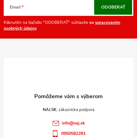
v
á
Email
ODOBERAŤ
k
p
y
ä
Kliknutím na tlačidlo "ODOBERAŤ" súhlasíte
so
spracovaním
v
osobných údajov
t
ý
i
p
e
i
s
u
NAJ.SK
info
@
naj.sk
0950582281