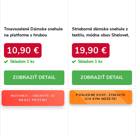
Tmavozelené Dámske snehule
Strieborné dámske snehule z
na platforme s hrubou
textilu, módna obuv Shelovet,
podrážkou a zateplením, kód
kód produktu HY801-19S
produktu VL226P GREEN
10,90 €
19,90 €
Skladom
1 ks
Skladom
1 ks
DETAIL
DETAIL
POSLEDNÉ KUSY- ZÍSKAJTE
NOVINKA – OBJAVTE JU
ICH KÝM MÔŽETE!
MEDZI PRVÝMI!